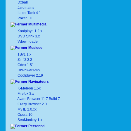
Dxball
Jardinains
Lazer Tank 4.1
Poker TH
Multimedia
Koolplaya 1.2.x
DVD Srink 3.x
Vdownloader
Musique
1By1 1.x
Zinf 2.2.2
Cdex 1.51
DbPowerAmp
Coolplayer 2.19
Navigateurs
K-Meleon 1.5x
Firefox 3.x
Avant Browser 11.7 Build 7
Crazy Browser 2.0
My IE 2.0.xx
Opera 10
SeaMonkey 1.x
Personnel