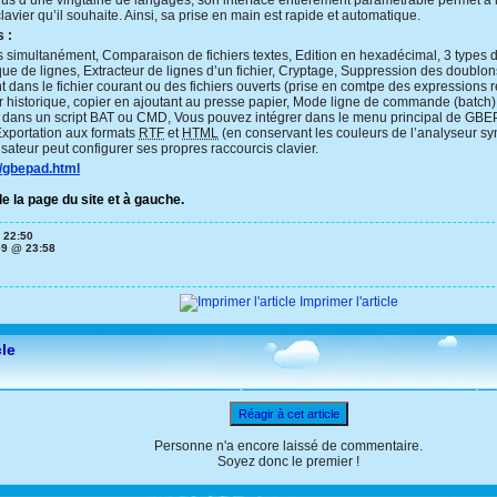
plus d’une vingtaine de langages, son interface entièrement paramétrable permet à l
clavier qu’il souhaite. Ainsi, sa prise en main est rapide et automatique.
s :
rs simultanément, Comparaison de fichiers textes, Edition en hexadécimal, 3 types d
e de lignes, Extracteur de lignes d’un fichier, Cryptage, Suppression des doublons
ans le fichier courant ou des fichiers ouverts (prise en comtpe des expressions ré
er historique, copier en ajoutant au presse papier, Mode ligne de commande (batch)
dans un script BAT ou CMD, Vous pouvez intégrer dans le menu principal de GBEPad
Exportation aux formats
RTF
et
HTML
(en conservant les couleurs de l’analyseur s
ilisateur peut configurer ses propres raccourcis clavier.
r/gbepad.html
 la page du site et à gauche.
 22:50
09 @ 23:58
Imprimer l'article
cle
Réagir à cet article
Personne n'a encore laissé de commentaire.
Soyez donc le premier !