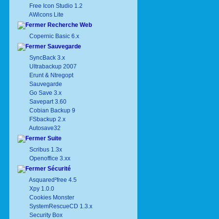
Free Icon Studio 1.2
AWicons Lite
Recherche Web
Copernic Basic 6.x
Sauvegarde
SyncBack 3.x
Ultrabackup 2007
Erunt & Ntregopt
Sauvegarde
Go Save 3.x
Savepart 3.60
Cobian Backup 9
FSbackup 2.x
Autosave32
Suite
Scribus 1.3x
Openoffice 3.xx
Sécurité
Asquared²free 4.5
Xpy 1.0.0
Cookies Monster
SystemRescueCD 1.3.x
Security Box