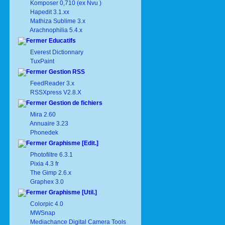
Komposer 0,710 (ex Nvu )
Hapedit 3.1.xx
Mathiza Sublime 3.x
Arachnophilia 5.4.x
Educatifs
Everest Dictionnary
TuxPaint
Gestion RSS
FeedReader 3.x
RSSXpress V2.8.X
Gestion de fichiers
Mira 2.60
Annuaire 3.23
Phonedek
Graphisme [Edit.]
Photofiltre 6.3.1
Pixia 4.3 fr
The Gimp 2.6.x
Graphex 3.0
Graphisme [Util.]
Colorpic 4.0
MWSnap
Mediachance Digital Camera Tools