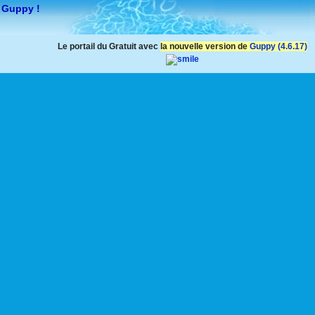
 Guppy !
Le portail du Gratuit avec
la nouvelle version de
Guppy (4.6.17)