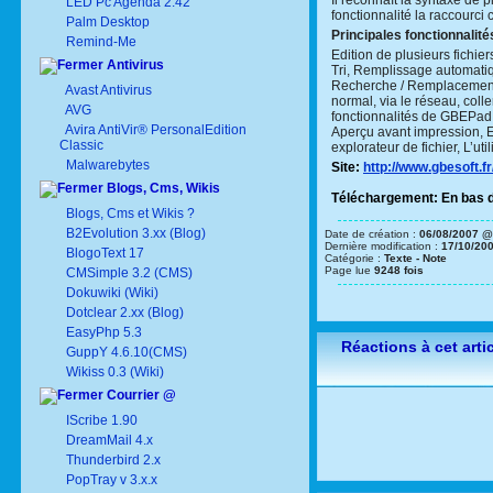
Il reconnaît la syntaxe de 
LED Pc Agenda 2.42
fonctionnalité la raccourci 
Palm Desktop
Principales fonctionnalité
Remind-Me
Edition de plusieurs fichie
Antivirus
Tri, Remplissage automatiqu
Recherche / Remplacement d
Avast Antivirus
normal, via le réseau, coll
AVG
fonctionnalités de GBEPad 
Avira AntiVir® PersonalEdition
Aperçu avant impression, 
Classic
explorateur de fichier, L’ut
Malwarebytes
Site:
http://www.gbesoft.f
Blogs, Cms, Wikis
Téléchargement: En bas de
Blogs, Cms et Wikis ?
B2Evolution 3.xx (Blog)
Date de création :
06/08/2007 @
Dernière modification :
17/10/20
BlogoText 17
Catégorie :
Texte - Note
Page lue
9248 fois
CMSimple 3.2 (CMS)
Dokuwiki (Wiki)
Dotclear 2.xx (Blog)
EasyPhp 5.3
Réactions à cet arti
GuppY 4.6.10(CMS)
Wikiss 0.3 (Wiki)
Courrier @
IScribe 1.90
DreamMail 4.x
Thunderbird 2.x
PopTray v 3.x.x