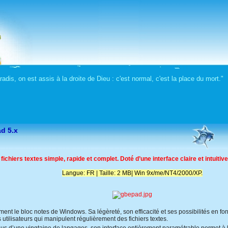
dis, on est assis à la droite de Dieu : c'est normal, c'est la place du mort.
ad 5.x
chiers textes simple, rapide et complet. Doté d’une interface claire et intuitive, 
Langue: FR | Taille: 2 MB| Win 9x/me/NT4/2000/XP.
ent le bloc notes de Windows. Sa légèreté, son efficacité et ses possibilités en 
utilisateurs qui manipulent régulièrement des fichiers textes.