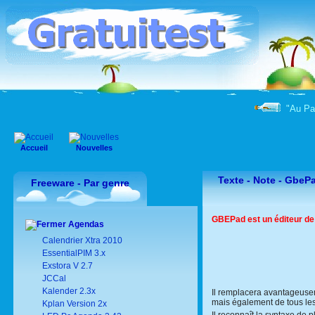
"Au Para
Accueil
Nouvelles
Texte - Note - GbeP
Freeware - Par genre
GBEPad est un éditeur de fi
Agendas
Calendrier Xtra 2010
EssentialPIM 3.x
Exstora V 2.7
JCCal
Kalender 2.3x
Il remplacera avantageusem
mais également de tous les 
Kplan Version 2x