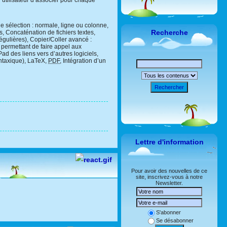
’utilisateur d’associer pour chaque
e sélection : normale, ligne ou colonne,
Recherche
, Concaténation de fichiers textes,
gulières), Copier/Coller avancé :
 permettant de faire appel aux
 des liens vers d’autres logiciels,
yntaxique), LaTeX,
PDF
, Intégration d’un
Rechercher
Lettre d'information
Pour avoir des nouvelles de ce
site, inscrivez-vous à notre
Newsletter.
S'abonner
Se désabonner