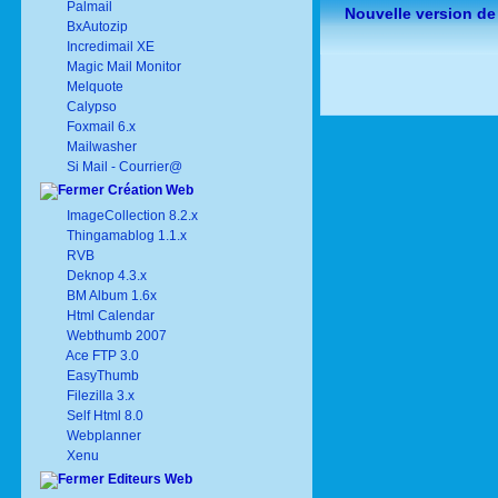
Palmail
Nouvelle version de
BxAutozip
Incredimail XE
Magic Mail Monitor
Melquote
Calypso
Foxmail 6.x
Mailwasher
Si Mail - Courrier@
Création Web
ImageCollection 8.2.x
Thingamablog 1.1.x
RVB
Deknop 4.3.x
BM Album 1.6x
Html Calendar
Webthumb 2007
Ace FTP 3.0
EasyThumb
Filezilla 3.x
Self Html 8.0
Webplanner
Xenu
Editeurs Web