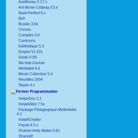
AceMoney 3.17.x
Ant Movie Catalog 3.5.x
Bank Perfect 6.x
Bof!
Bookin 3.8x
Chrono
Comptes 3.6
Cuisinons
Diéthétique 5.3
Emploi V1.02L
Grisbi 0.59
Ma liste d'achat
Mediatek 6.6
Movie Collection 5.4
Recettes 2004
Skype 4.x
Programmation
HelpnDoc 2.2
Help&Web 7.5x
Package Pédagogique Multimédia
4.2
InstallCreator
Pspad 4.5.x
Shalom Help Maker 0.61
Sharedif