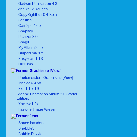
Gadwin Printscreen 4.3
Anti Yeux Rouges
CopyRightLeft 0.4 Beta
Scrutico
Cam2pc 4.6.x
Snapkey
Picsizer 3.0
Snagit
My Album 2.5.x
Diaporama 3.x
Easyscan 1.13
Url2Bmp
Graphisme [View.]
Photomeister - Graphisme [View]
Irfanview 4.xx
Exif 1.1.7.19
Adobe Photoshop Album 2.0 Starter
Edition.
Xnview 1.9x
Fastone Image Wiever
Jeux
Space Invaders
Shobble3
Bobble Puzzle