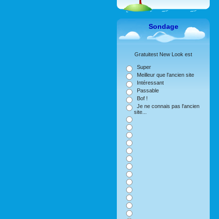
Sondage
Gratuitest New Look est
Super
Meilleur que l'ancien site
Intéressant
Passable
Bof !
Je ne connais pas l'ancien
site...