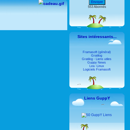
Envoyer
553 Abonnés
Sites intéressants...
Framasoft (général)
Gratilog
Gratilog - Liens utiles
Guppy News
Lea -Linux
Logiciels Framasoft
Liens GuppY