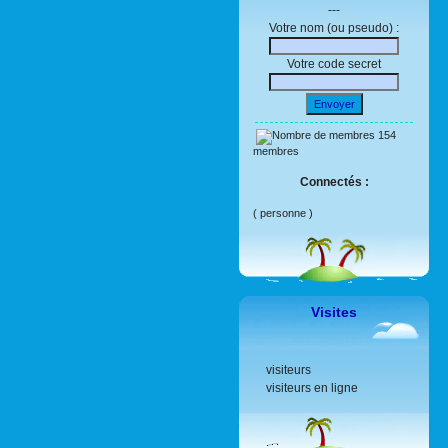
---
Votre nom (ou pseudo) :
Votre code secret
Envoyer
154
membres
Connectés :
( personne )
Visites
visiteurs
visiteurs en ligne