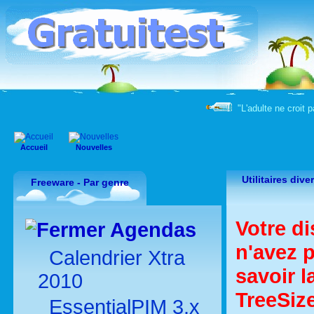
"L'adulte ne croit 
Accueil
Nouvelles
Utilitaires dive
Freeware - Par genre
Votre di
Agendas
n'avez 
Calendrier Xtra
savoir l
2010
TreeSiz
EssentialPIM 3.x