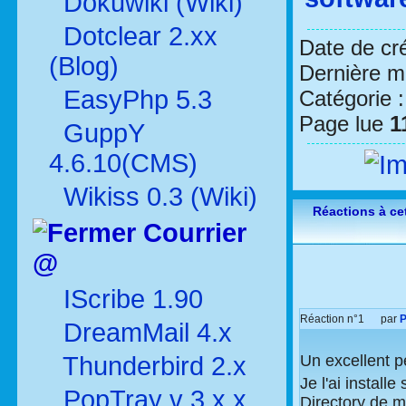
Dokuwiki (Wiki)
Dotclear 2.xx
Date de cr
(Blog)
Dernière mo
EasyPhp 5.3
Catégorie 
Page lue
1
GuppY
4.6.10(CMS)
Wikiss 0.3 (Wiki)
Réactions à cet
Courrier
@
IScribe 1.90
Réaction n°1
par
P
DreamMail 4.x
Thunderbird 2.x
Un excellent pe
Je l'ai instal
PopTray v 3.x.x
Directory de m