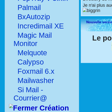
Je n'ai plus a
Palmail
BxAutozip
Nouvelle versi
Incredimail XE
Magic Mail
Le po
Monitor
Melquote
Calypso
Foxmail 6.x
Mailwasher
Si Mail -
Courrier@
Création