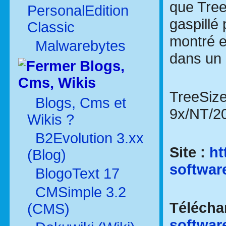
que Tree
PersonalEdition
gaspillé 
Classic
montré e
Malwarebytes
dans un 
Blogs,
Cms, Wikis
TreeSize
Blogs, Cms et
9x/NT/2
Wikis ?
B2Evolution 3.xx
Site :
ht
(Blog)
softwar
BlogoText 17
CMSimple 3.2
Téléch
(CMS)
softwar