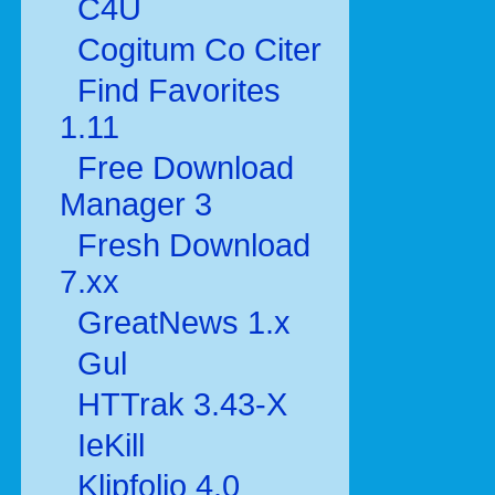
C4U
Cogitum Co Citer
Find Favorites
1.11
Free Download
Manager 3
Fresh Download
7.xx
GreatNews 1.x
Gul
HTTrak 3.43-X
IeKill
Klipfolio 4.0