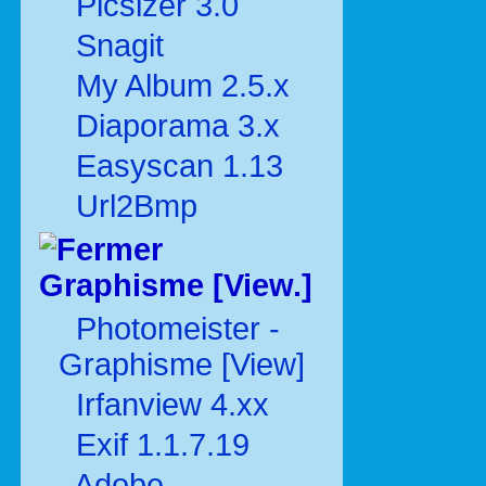
Picsizer 3.0
Snagit
My Album 2.5.x
Diaporama 3.x
Easyscan 1.13
Url2Bmp
Graphisme [View.]
Photomeister -
Graphisme [View]
Irfanview 4.xx
Exif 1.1.7.19
Adobe