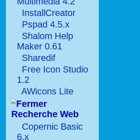
Multimédia 4.2
InstallCreator
Pspad 4.5.x
Shalom Help
Maker 0.61
Sharedif
Free Icon Studio
1.2
AWicons Lite
Recherche Web
Copernic Basic
6.x