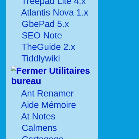
Treepad Lite 4.x
Atlantis Nova 1.x
GbePad 5.x
SEO Note
TheGuide 2.x
Tiddlywiki
Utilitaires
bureau
Ant Renamer
Aide Mémoire
At Notes
Calmens