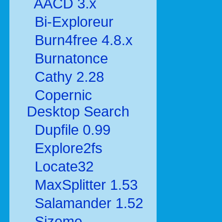
AACD 3.x
Bi-Exploreur
Burn4free 4.8.x
Burnatonce
Cathy 2.28
Copernic
Desktop Search
Dupfile 0.99
Explore2fs
Locate32
MaxSplitter 1.53
Salamander 1.52
Sizeme