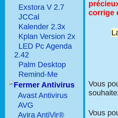
précieux
Exstora V 2.7
corrige
JCCal
Kalender 2.3x
La
Kplan Version 2x
LED Pc Agenda
2.42
Palm Desktop
Remind-Me
Vous pou
Antivirus
souhaite
Avast Antivirus
AVG
Vous pou
Avira AntiVir®