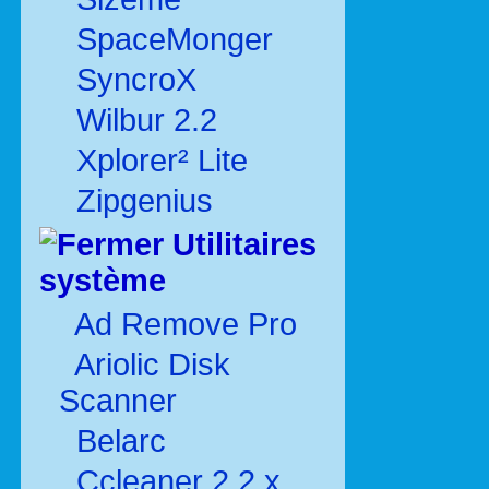
SpaceMonger
SyncroX
Wilbur 2.2
Xplorer² Lite
Zipgenius
Utilitaires
système
Ad Remove Pro
Ariolic Disk
Scanner
Belarc
Ccleaner 2.2.x