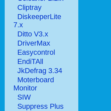
Cliptray
DiskeeperLite
7.x
Ditto V3.x
DriverMax
Easycontrol
EndiTAll
JkDefrag 3.34
Moterboard
Monitor
SIW
Suppress Plus