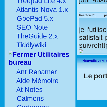
Treepad Lite 4.x
Atlantis Nova 1.x
Réaction n°1
p
GbePad 5.x
SEO Note
je l'utili
TheGuide 2.x
satisfait
Tiddlywiki
suivrehtt
Utilitaires
bureau
Nouvelle versi
Ant Renamer
Le port
Aide Mémoire
At Notes
Calmens