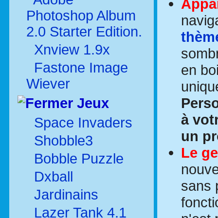
Appa
Photoshop Album
navig
2.0 Starter Edition.
thèm
Xnview 1.9x
sombr
Fastone Image
en bo
Wiever
uniqu
Perso
Jeux
à vot
Space Invaders
un pr
Shobble3
Le ge
Bobble Puzzle
nouve
Dxball
sans 
Jardinains
foncti
Lazer Tank 4.1