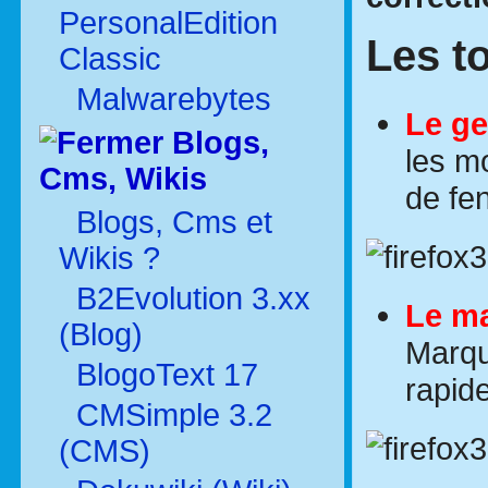
PersonalEdition
Les t
Classic
Malwarebytes
Le ge
Blogs,
les m
Cms, Wikis
de fe
Blogs, Cms et
Wikis ?
B2Evolution 3.xx
Le ma
(Blog)
Marqu
BlogoText 17
rapid
CMSimple 3.2
(CMS)