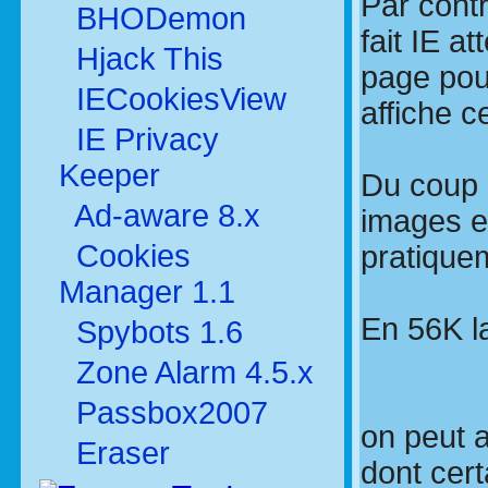
Par cont
BHODemon
fait IE a
Hjack This
page pour
IECookiesView
affiche c
IE Privacy
Keeper
Du coup 
Ad-aware 8.x
images e
Cookies
pratique
Manager 1.1
En 56K la
Spybots 1.6
Zone Alarm 4.5.x
Passbox2007
o­n peut 
Eraser
dont cer