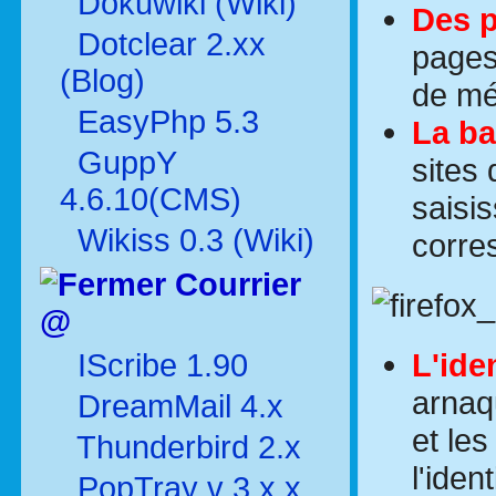
Dokuwiki (Wiki)
Des p
Dotclear 2.xx
pages
(Blog)
de mé
EasyPhp 5.3
La ba
GuppY
sites
4.6.10(CMS)
saisi
Wikiss 0.3 (Wiki)
corre
Courrier
@
L'ide
IScribe 1.90
arnaq
DreamMail 4.x
et le
Thunderbird 2.x
l'iden
PopTray v 3.x.x