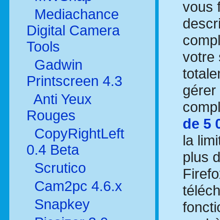
vous 
Mediachance
descr
Digital Camera
compl
Tools
votre
Gadwin
total
Printscreen 4.3
gérer
Anti Yeux
compl
Rouges
de 5 
CopyRightLeft
la li
0.4 Beta
plus 
Scrutico
Firef
Cam2pc 4.6.x
téléch
Snapkey
fonct