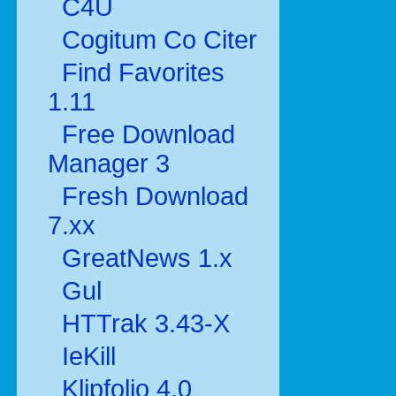
C4U
Cogitum Co Citer
Find Favorites
1.11
Free Download
Manager 3
Fresh Download
7.xx
GreatNews 1.x
Gul
HTTrak 3.43-X
IeKill
Klipfolio 4.0