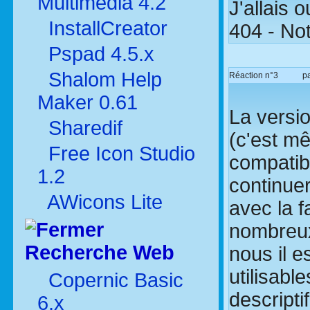
Multimédia 4.2
J'allais 
InstallCreator
404 - Not
Pspad 4.5.x
Shalom Help
Réaction n°3
p
Maker 0.61
La versio
Sharedif
(c'est mê
Free Icon Studio
compatibl
1.2
continuer
AWicons Lite
avec la 
nombreux
Recherche Web
nous il e
utilisabl
Copernic Basic
descripti
6.x