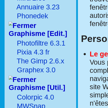
fenêtr
Annuaire 3.23
autor
Phonedek
fenêt
Graphisme [Edit.]
Perso
Photofiltre 6.3.1
Pixia 4.3 fr
Le ge
The Gimp 2.6.x
Vous 
Graphex 3.0
compl
naviga
site 
Graphisme [Util.]
simpl
Colorpic 4.0
n'ête
MWSnap