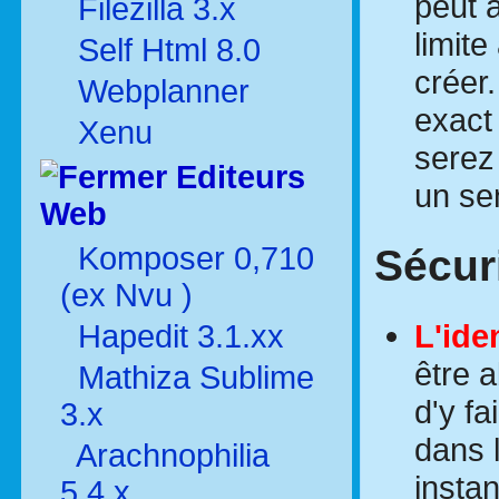
peut a
Filezilla 3.x
limit
Self Html 8.0
créer
Webplanner
exact
Xenu
serez
Editeurs
un se
Web
Komposer 0,710
Sécuri
(ex Nvu )
L'ide
Hapedit 3.1.xx
être a
Mathiza Sublime
d'y fa
3.x
dans 
Arachnophilia
instan
5.4.x