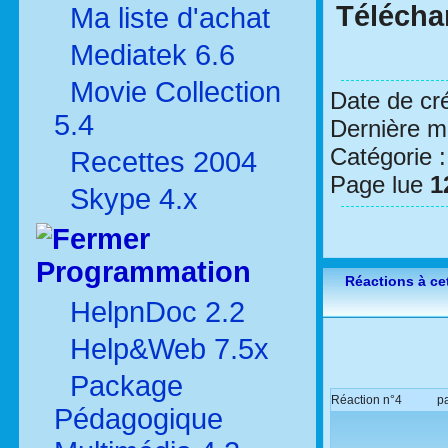
Télécha
Ma liste d'achat
Mediatek 6.6
Movie Collection
Date de cr
5.4
Dernière mo
Catégorie 
Recettes 2004
Page lue
1
Skype 4.x
Programmation
Réactions à cet
HelpnDoc 2.2
Help&Web 7.5x
Package
Réaction n°4
p
Pédagogique