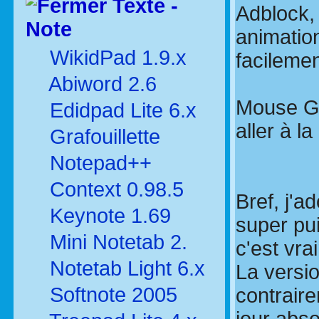
Texte -
Adblock,
Note
animation
WikidPad 1.9.x
facilemen
Abiword 2.6
Mouse Ge
Edidpad Lite 6.x
aller à l
Grafouillette
Notepad++
Context 0.98.5
Bref, j'a
Keynote 1.69
super pui
Mini Notetab 2.
c'est vra
Notetab Light 6.x
La versio
Softnote 2005
contrair
jour abs