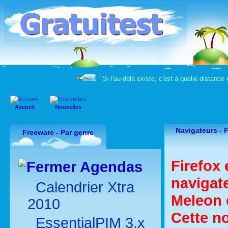
"Si l'au-delà existe, c'est à quelle distance
Accueil
Nouvelles
Navigateurs -
F
Freeware - Par genre
Firefox
Agendas
navigate
Calendrier Xtra
Meleon 
2010
Cette no
EssentialPIM 3.x