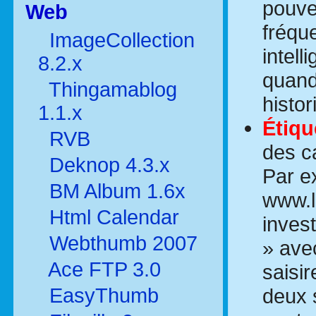
pouve
Web
fréqu
ImageCollection
intel
8.2.x
quand
Thingamablog
histor
1.1.x
Étiqu
RVB
des ca
Deknop 4.3.x
Par e
BM Album 1.6x
www.l
Html Calendar
inves
Webthumb 2007
» ave
Ace FTP 3.0
saisir
deux s
EasyThumb