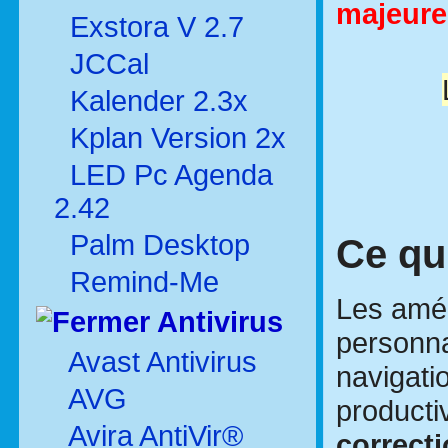
majeure.
Exstora V 2.7
JCCal
Kalender 2.3x
Kplan Version 2x
LED Pc Agenda
2.42
Palm Desktop
Ce qu
Remind-Me
Les améli
Antivirus
personna
Avast Antivirus
navigatio
AVG
producti
Avira AntiVir®
correcti