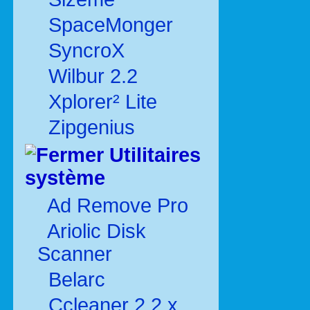
SpaceMonger
SyncroX
Wilbur 2.2
Xplorer² Lite
Zipgenius
Utilitaires
système
Ad Remove Pro
Ariolic Disk
Scanner
Belarc
Ccleaner 2.2.x