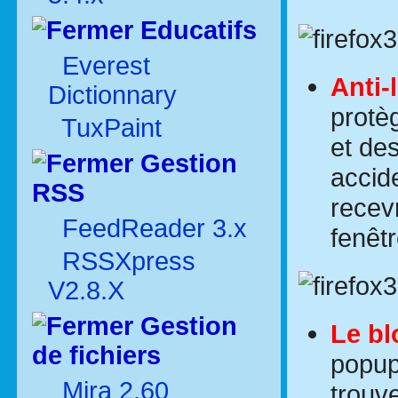
Educatifs
Everest
Anti-
Dictionnary
protè
TuxPaint
et de
Gestion
accide
RSS
recev
FeedReader 3.x
fenêt
RSSXpress
V2.8.X
Gestion
Le bl
de fichiers
popup
Mira 2.60
trouve