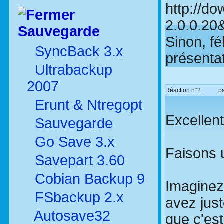
http://do
2.0.0.20
Sauvegarde
Sinon, fé
SyncBack 3.x
présentat
Ultrabackup
2007
Réaction n°2
p
Erunt & Ntregopt
Excellent
Sauvegarde
Go Save 3.x
Faisons 
Savepart 3.60
Cobian Backup 9
Imaginez 
FSbackup 2.x
avez jus
Autosave32
que c'est