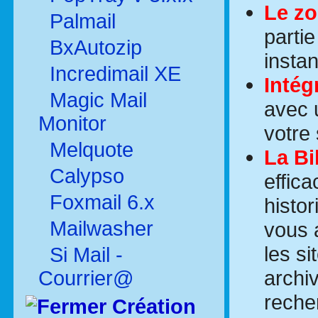
Le zo
Palmail
parti
BxAutozip
instan
Incredimail XE
Intég
Magic Mail
avec 
Monitor
votre 
Melquote
La Bi
Calypso
effic
Foxmail 6.x
histo
Mailwasher
vous 
les s
Si Mail -
archi
Courrier@
reche
Création