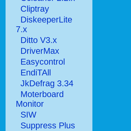
Cliptray
DiskeeperLite
7.x
Ditto V3.x
DriverMax
Easycontrol
EndiTAll
JkDefrag 3.34
Moterboard
Monitor
SIW
Suppress Plus