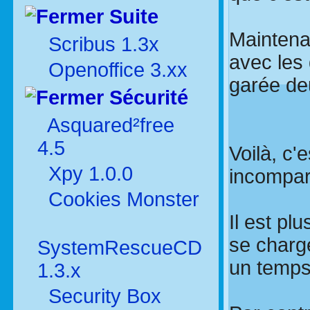
Suite
Maintena
Scribus 1.3x
avec les 
Openoffice 3.xx
garée deu
Sécurité
Asquared²free
4.5
Voilà, c'
Xpy 1.0.0
incompar
Cookies Monster
Il est pl
se charg
SystemRescueCD
un temps
1.3.x
Security Box