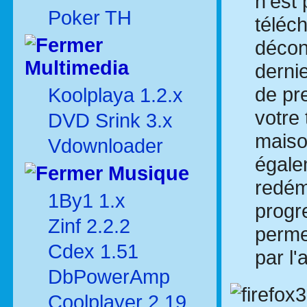
n'est
Poker TH
téléc
décon
Multimedia
dernie
de pr
Koolplaya 1.2.x
votre 
DVD Srink 3.x
maiso
Vdownloader
égale
Musique
redém
1By1 1.x
progr
Zinf 2.2.2
perme
Cdex 1.51
par l
DbPowerAmp
Coolplayer 2.19