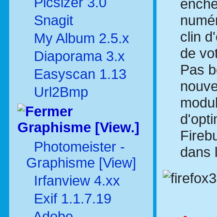
Picsizer 3.0
enchè
numér
Snagit
clin d
My Album 2.5.x
de vo
Diaporama 3.x
Pas b
Easyscan 1.13
nouve
Url2Bmp
modul
d'opt
Graphisme [View.]
Fireb
Photomeister -
dans 
Graphisme [View]
Irfanview 4.xx
Exif 1.1.7.19
Adobe