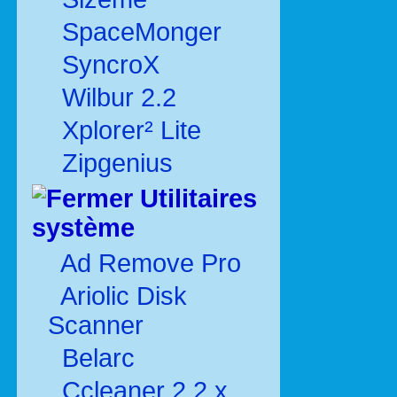
SpaceMonger
SyncroX
Wilbur 2.2
Xplorer² Lite
Zipgenius
Utilitaires
système
Ad Remove Pro
Ariolic Disk
Scanner
Belarc
Ccleaner 2.2.x