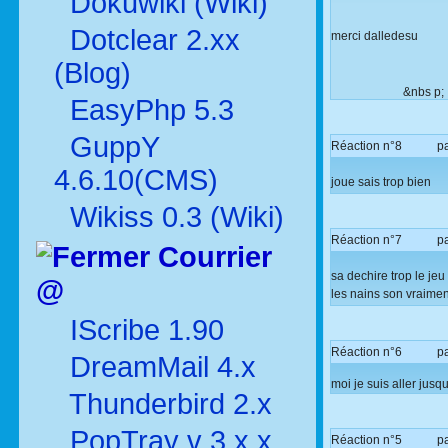
Dokuwiki (Wiki)
Dotclear 2.xx
merci dalledesu
(Blog)
&nbs p; &
EasyPhp 5.3
GuppY
Réaction n°8
p
4.6.10(CMS)
joue sais trop bien
Wikiss 0.3 (Wiki)
Réaction n°7
p
Courrier
sa dechire trop le je
@
les nains son vraime
IScribe 1.90
Réaction n°6
p
DreamMail 4.x
moi je suis aller jus
Thunderbird 2.x
PopTray v 3.x.x
Réaction n°5
p