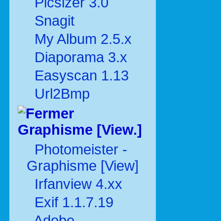
Picsizer 3.0
Snagit
My Album 2.5.x
Diaporama 3.x
Easyscan 1.13
Url2Bmp
Graphisme [View.]
Photomeister -
Graphisme [View]
Irfanview 4.xx
Exif 1.1.7.19
Adobe