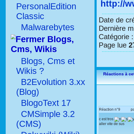
http://w
PersonalEdition
Classic
Date de cr
Malwarebytes
Dernière mo
Catégorie 
Blogs,
Page lue
2
Cms, Wikis
Blogs, Cms et
Wikis ?
Réactions à cet
B2Evolution 3.xx
(Blog)
BlogoText 17
Réaction n°9
p
CMSimple 3.2
c est tros
(CMS)
aller vite de sus