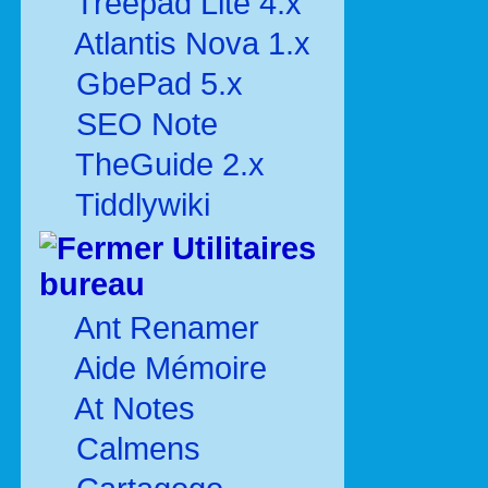
Treepad Lite 4.x
Atlantis Nova 1.x
GbePad 5.x
SEO Note
TheGuide 2.x
Tiddlywiki
Utilitaires
bureau
Ant Renamer
Aide Mémoire
At Notes
Calmens