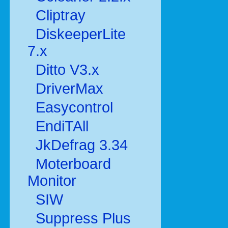
Cliptray
DiskeeperLite
7.x
Ditto V3.x
DriverMax
Easycontrol
EndiTAll
JkDefrag 3.34
Moterboard
Monitor
SIW
Suppress Plus