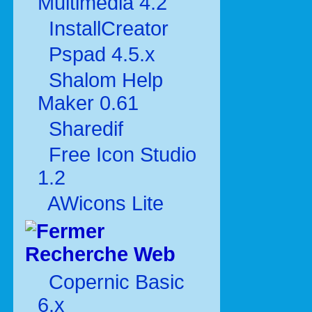
Multimédia 4.2
InstallCreator
Pspad 4.5.x
Shalom Help
Maker 0.61
Sharedif
Free Icon Studio
1.2
AWicons Lite
Recherche Web
Copernic Basic
6.x