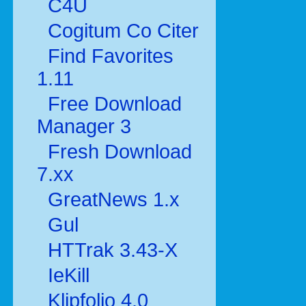
C4U
Cogitum Co Citer
Find Favorites
1.11
Free Download
Manager 3
Fresh Download
7.xx
GreatNews 1.x
Gul
HTTrak 3.43-X
IeKill
Klipfolio 4.0