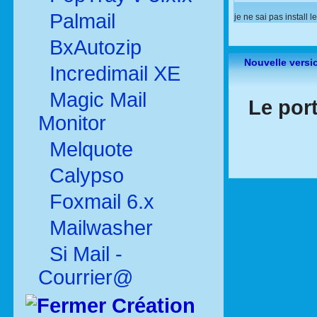
Palmail
je ne sai pas install l
BxAutozip
Nouvelle versi
Incredimail XE
Magic Mail
Le port
Monitor
Melquote
Calypso
Foxmail 6.x
Mailwasher
Si Mail -
Courrier@
Création