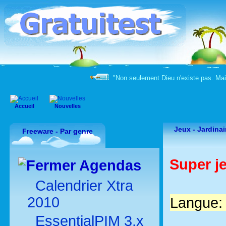
"Non seulement Dieu n'existe pas. Mai
Accueil
Nouvelles
Jeux -
Jardina
Freeware - Par genre
Super j
Agendas
Calendrier Xtra
2010
Langue: 
EssentialPIM 3.x