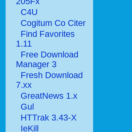
205Fx
C4U
Cogitum Co Citer
Find Favorites
1.11
Free Download
Manager 3
Fresh Download
7.xx
GreatNews 1.x
Gul
HTTrak 3.43-X
IeKill