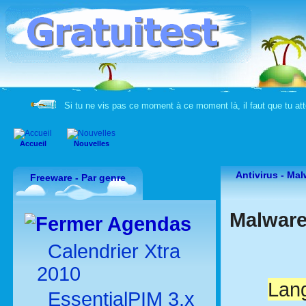
Si tu ne vis pas ce moment à ce moment là, il faut que tu 
Accueil
Nouvelles
Antivirus - Ma
Freeware - Par genre
Malware
Agendas
Calendrier Xtra
2010
Lang
EssentialPIM 3.x