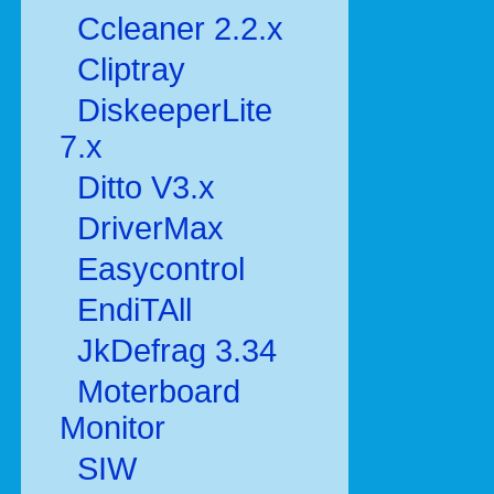
Ccleaner 2.2.x
Cliptray
DiskeeperLite
7.x
Ditto V3.x
DriverMax
Easycontrol
EndiTAll
JkDefrag 3.34
Moterboard
Monitor
SIW