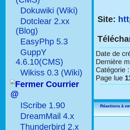
Dokuwiki (Wiki)
Site:
ht
Dotclear 2.xx
(Blog)
Téléch
EasyPhp 5.3
GuppY
Date de cr
4.6.10(CMS)
Dernière mo
Catégorie 
Wikiss 0.3 (Wiki)
Page lue
1
Courrier
@
IScribe 1.90
Réactions à cet
DreamMail 4.x
Thunderbird 2.x