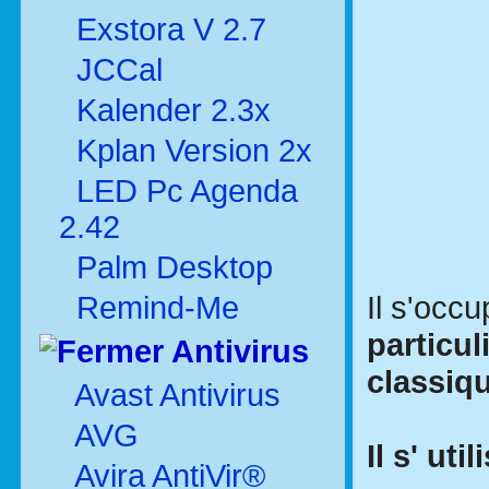
Exstora V 2.7
JCCal
Kalender 2.3x
Kplan Version 2x
LED Pc Agenda
2.42
Palm Desktop
Il s'occ
Remind-Me
particul
Antivirus
classiq
Avast Antivirus
AVG
Il s' uti
Avira AntiVir®