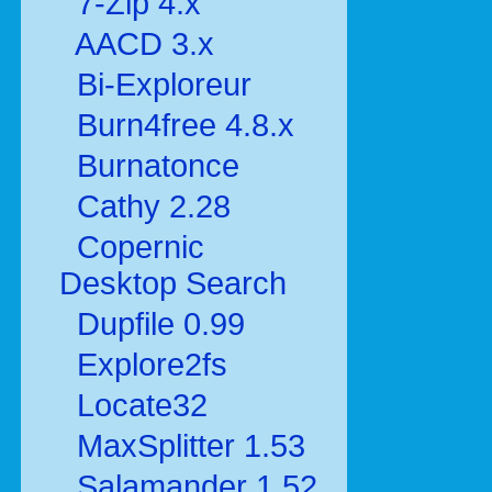
7-Zip 4.x
AACD 3.x
Bi-Exploreur
Burn4free 4.8.x
Burnatonce
Cathy 2.28
Copernic
Desktop Search
Dupfile 0.99
Explore2fs
Locate32
MaxSplitter 1.53
Salamander 1.52