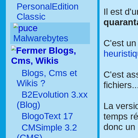
PersonalEdition
Il est d'
Classic
quarant
Malwarebytes
C'est un
Blogs,
heuristi
Cms, Wikis
Blogs, Cms et
C'est as
Wikis ?
fichiers.
B2Evolution 3.xx
(Blog)
La versi
BlogoText 17
temps ré
donc un o
CMSimple 3.2
(CMS)