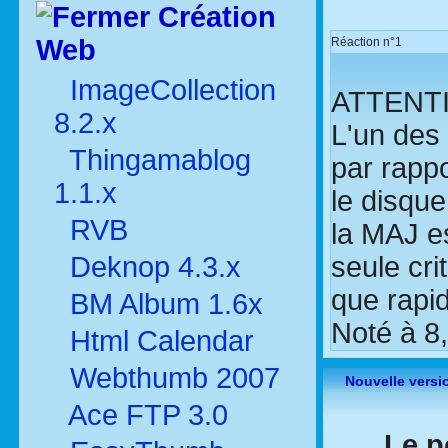
Création
Web
Réaction n°1
ImageCollection
ATTENTION
8.2.x
L'un des 
Thingamablog
par rappo
1.1.x
le disque
RVB
la MAJ es
Deknop 4.3.x
seule cr
que rapid
BM Album 1.6x
Noté à 8,
Html Calendar
Webthumb 2007
Nouvelle versi
Ace FTP 3.0
Le p