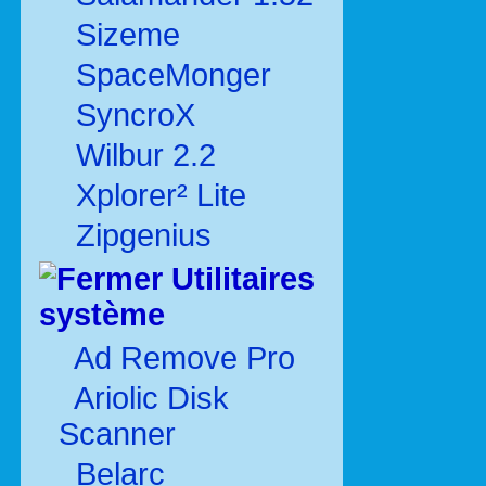
Sizeme
SpaceMonger
SyncroX
Wilbur 2.2
Xplorer² Lite
Zipgenius
Utilitaires
système
Ad Remove Pro
Ariolic Disk
Scanner
Belarc