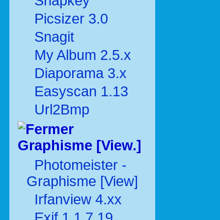
Snapkey
Picsizer 3.0
Snagit
My Album 2.5.x
Diaporama 3.x
Easyscan 1.13
Url2Bmp
Graphisme [View.]
Photomeister -
Graphisme [View]
Irfanview 4.xx
Exif 1.1.7.19