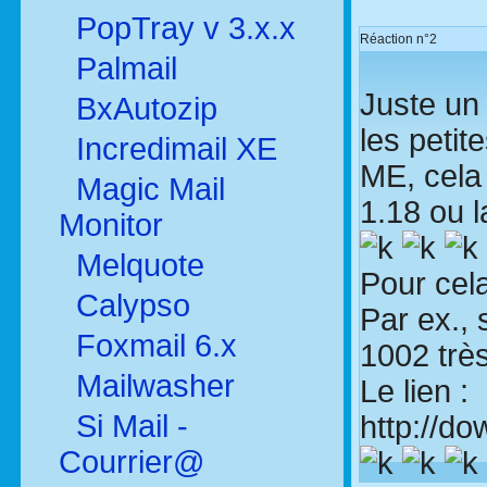
PopTray v 3.x.x
Réaction n°2
Palmail
Juste un
BxAutozip
les petit
Incredimail XE
ME, cela 
Magic Mail
1.18 ou l
Monitor
Melquote
Pour cela
Calypso
Par ex.,
Foxmail 6.x
1002 très
Mailwasher
Le lien :
Si Mail -
http://d
Courrier@