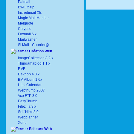
Palmail
BxAutozip
Incredimail XE
Magic Mail Monitor
Melquote
Calypso
Foxmail 6.x
Mailwasher
Si Mail - Courrier@
Création Web
ImageCollection 8.2.x
Thingamablog 1.1.x
RVB
Deknop 4.3.x
BM Album 1.6x
Html Calendar
Webthumb 2007
Ace FTP 3.0
EasyThumb
Filezilla 3.x
Self Html 8.0
Webplanner
Xenu
Editeurs Web