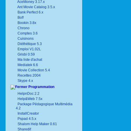
AceMoney 3.17.x
Ant Movie Catalog 3.5.x
Bank Perfect 6.x
Bof!
Bookin 3.8x
Chrono
Comptes 3.6
Cuisinons
Diéthétique 5.3
Emploi V1.02L
Grisbi 0.59
Ma liste d'achat
Mediatek 6.6
Movie Collection 5.4
Recettes 2004
Skype 4.x
Programmation
HelpnDoc 2.2
Help&Web 7.5x
Package Pédagogique Multimédia
4.2
InstallCreator
Pspad 4.5.x
Shalom Help Maker 0.61
Sharedif