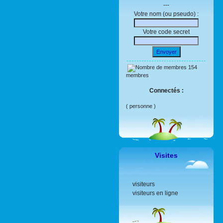
---
Votre nom (ou pseudo) :
Votre code secret
Envoyer
154
membres
Connectés :
( personne )
Visites
visiteurs
visiteurs en ligne