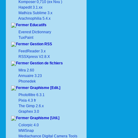
Komposer 0,710 (ex Nvu )
Hapedit 3.1.xx
Mathiza Sublime 3.x
Arachnophilia 5.4.x
Educatifs
Everest Dictionnary
TuxPaint
Gestion RSS
FeedReader 3.x
RSSXpress V2.8.X
Gestion de fichiers
Mira 2.60
Annuaire 3.23
Phonedek
Graphisme [Edit.]
Photofiltre 6.3.1
Pixia 4.3 fr
The Gimp 2.6.x
Graphex 3.0
Graphisme [Util.]
Colorpic 4.0
MWSnap
Mediachance Digital Camera Tools