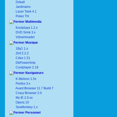
Dxball
Jardinains
Lazer Tank 4.1
Poker TH
Multimedia
Koolplaya 1.2.x
DVD Srink 3.x
Vdownloader
Musique
1By1 1.x
Zinf 2.2.2
Cdex 1.51
DbPowerAmp
Coolplayer 2.19
Navigateurs
K-Meleon 1.5x
Firefox 3.x
Avant Browser 11.7 Build 7
Crazy Browser 2.0
My IE 2.0.xx
Opera 10
SeaMonkey 1.x
Personnel