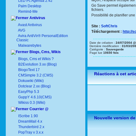
façon, l'espace occupé sur 
LED Pc Agenda 2.42
Go Save permet également 
Palm Desktop
fichiers.
Remind-Me
Possibilité de planifier u
Antivirus
Avast Antivirus
Site :
SoftChris
AVG
Téléchargement :
http://s
Avira AntiVir® PersonalEdition
Classic
Date de création :
24/07/2004 @
Malwarebytes
Dernière modification :
31/03/20
Catégorie :
Sauvegarde
Blogs, Cms, Wikis
Page lue
10650 fois
Blogs, Cms et Wikis ?
B2Evolution 3.xx (Blog)
BlogoText 17
Réactions à cet arti
CMSimple 3.2 (CMS)
Dokuwiki (Wiki)
Dotclear 2.xx (Blog)
EasyPhp 5.3
GuppY 4.6.10(CMS)
Wikiss 0.3 (Wiki)
Courrier @
IScribe 1.90
Nouvelle version de
DreamMail 4.x
Thunderbird 2.x
PopTray v 3.x.x