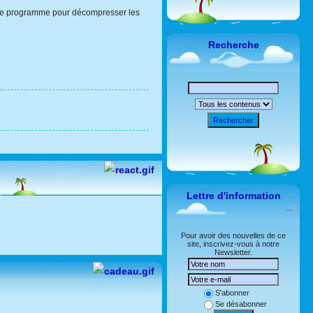
r le programme pour décompresser les
Recherche
Rechercher
Lettre d'information
Pour avoir des nouvelles de ce
site, inscrivez-vous à notre
Newsletter.
S'abonner
Se désabonner