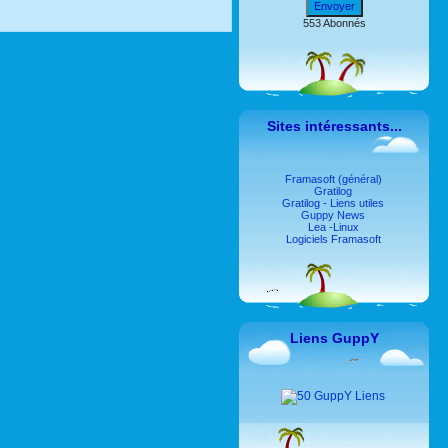
Envoyer
553 Abonnés
Sites intéressants...
Framasoft (général)
Gratilog
Gratilog - Liens utiles
Guppy News
Lea -Linux
Logiciels Framasoft
Liens GuppY