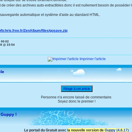
le disque dur se trouve fortement diminué.
de créer des archives auto-extractibles donc il est nullement besoin de posséde
ne sauvegarde automatique et système d'aide au standard HTML.
oftchris.free.fr/ZenAlbum/files/gosave.zip
 00:02
08 @ 23:54
Imprimer l'article
cle
Réagir à cet article
Personne n'a encore laissé de commentaire.
Soyez donc le premier !
 Guppy !
Le portail du Gratuit avec
la nouvelle version de
Guppy (4.6.17)