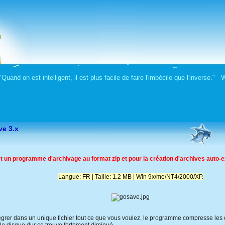
Quand on est intelligent, il est plus facile de faire l'imbécile que l'inverse."
ve 3.x
un programme d'archivage au format zip et pour la création d'archives auto-ex
Langue: FR | Taille: 1.2 MB | Win 9x/me/NT4/2000/XP.
grer dans un unique fichier tout ce que vous voulez, le programme compresse les d