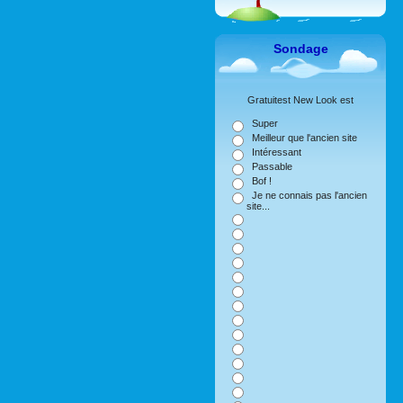
Sondage
Gratuitest New Look est
Super
Meilleur que l'ancien site
Intéressant
Passable
Bof !
Je ne connais pas l'ancien
site...