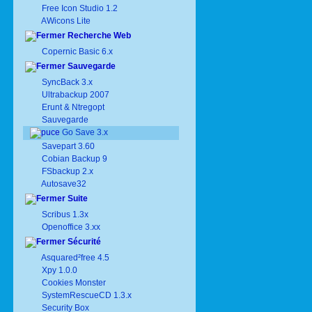
Free Icon Studio 1.2
AWicons Lite
Recherche Web
Copernic Basic 6.x
Sauvegarde
SyncBack 3.x
Ultrabackup 2007
Erunt & Ntregopt
Sauvegarde
Go Save 3.x
Savepart 3.60
Cobian Backup 9
FSbackup 2.x
Autosave32
Suite
Scribus 1.3x
Openoffice 3.xx
Sécurité
Asquared²free 4.5
Xpy 1.0.0
Cookies Monster
SystemRescueCD 1.3.x
Security Box