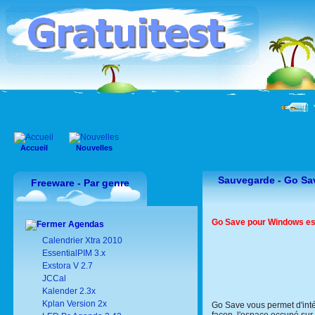
"
Accueil
Nouvelles
Sauvegarde -
Go Sa
Freeware - Par genre
Go Save pour Windows est 
Agendas
Calendrier Xtra 2010
EssentialPIM 3.x
Exstora V 2.7
JCCal
Kalender 2.3x
Kplan Version 2x
Go Save vous permet d'inté