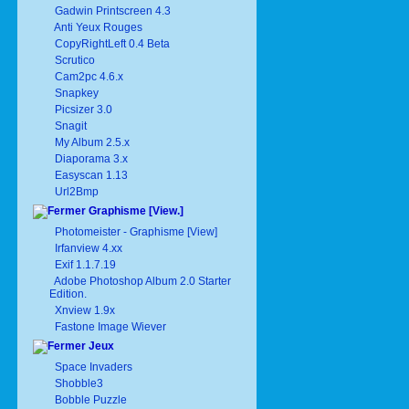
Gadwin Printscreen 4.3
Anti Yeux Rouges
CopyRightLeft 0.4 Beta
Scrutico
Cam2pc 4.6.x
Snapkey
Picsizer 3.0
Snagit
My Album 2.5.x
Diaporama 3.x
Easyscan 1.13
Url2Bmp
Graphisme [View.]
Photomeister - Graphisme [View]
Irfanview 4.xx
Exif 1.1.7.19
Adobe Photoshop Album 2.0 Starter
Edition.
Xnview 1.9x
Fastone Image Wiever
Jeux
Space Invaders
Shobble3
Bobble Puzzle