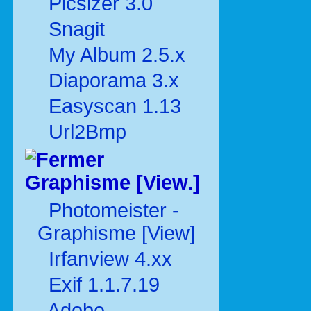
Picsizer 3.0
Snagit
My Album 2.5.x
Diaporama 3.x
Easyscan 1.13
Url2Bmp
Graphisme [View.]
Photomeister -
Graphisme [View]
Irfanview 4.xx
Exif 1.1.7.19
Adobe