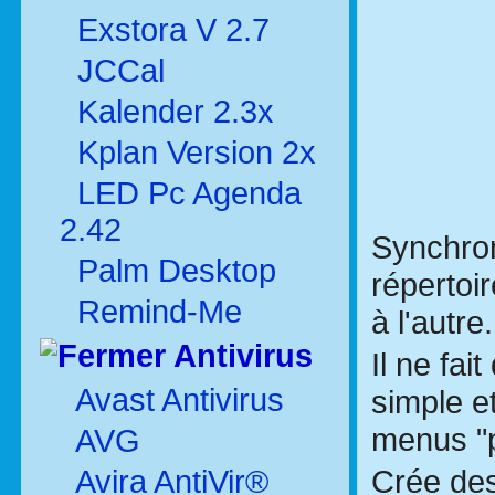
Exstora V 2.7
JCCal
Kalender 2.3x
Kplan Version 2x
LED Pc Agenda
2.42
SynchronX
Palm Desktop
répertoir
Remind-Me
à l'autre.
Antivirus
Il ne fa
Avast Antivirus
simple et
menus "
AVG
Crée des
Avira AntiVir®