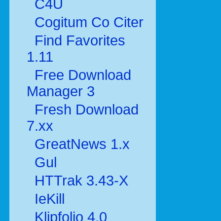
C4U
Cogitum Co Citer
Find Favorites
1.11
Free Download
Manager 3
Fresh Download
7.xx
GreatNews 1.x
Gul
HTTrak 3.43-X
IeKill
Klipfolio 4.0