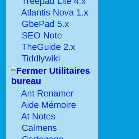
Treepad Lite 4.x
Atlantis Nova 1.x
GbePad 5.x
SEO Note
TheGuide 2.x
Tiddlywiki
Utilitaires
bureau
Ant Renamer
Aide Mémoire
At Notes
Calmens