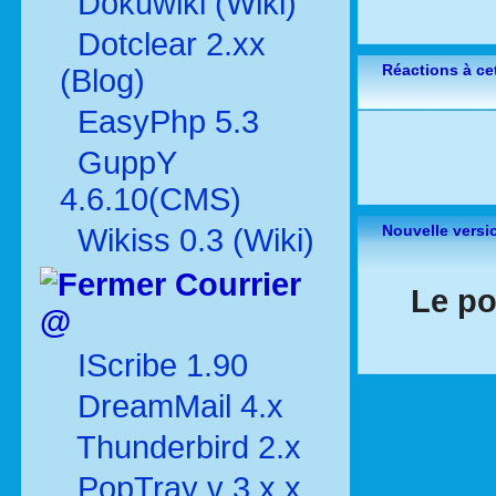
Dokuwiki (Wiki)
Dotclear 2.xx
Réactions à cet
(Blog)
EasyPhp 5.3
GuppY
4.6.10(CMS)
Nouvelle versi
Wikiss 0.3 (Wiki)
Courrier
Le po
@
IScribe 1.90
DreamMail 4.x
Thunderbird 2.x
PopTray v 3.x.x