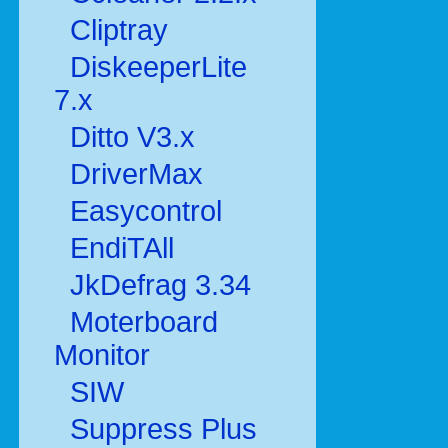
Cliptray
DiskeeperLite
7.x
Ditto V3.x
DriverMax
Easycontrol
EndiTAll
JkDefrag 3.34
Moterboard
Monitor
SIW
Suppress Plus