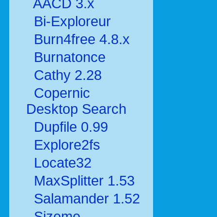
AACD 3.x
Bi-Exploreur
Burn4free 4.8.x
Burnatonce
Cathy 2.28
Copernic
Desktop Search
Dupfile 0.99
Explore2fs
Locate32
MaxSplitter 1.53
Salamander 1.52
Sizeme