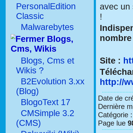
PersonalEdition
avec un s
Classic
!
Malwarebytes
Indispe
nombre 
Blogs,
Cms, Wikis
Site :
ht
Blogs, Cms et
Wikis ?
Télécha
B2Evolution 3.xx
http://
(Blog)
Date de cr
BlogoText 17
Dernière mo
CMSimple 3.2
Catégorie 
(CMS)
Page lue
9