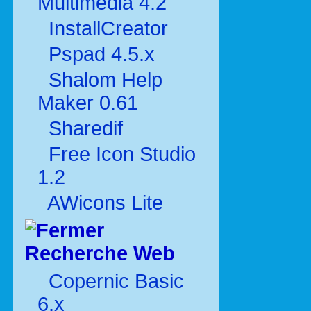
Multimédia 4.2
InstallCreator
Pspad 4.5.x
Shalom Help
Maker 0.61
Sharedif
Free Icon Studio
1.2
AWicons Lite
Recherche Web
Copernic Basic
6.x