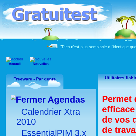
"Rien n'est plus semblable à l'identique qu
Accueil
Nouvelles
Utilitaires fich
Freeware - Par genre
Permet d
Agendas
efficace
Calendrier Xtra
de vos d
2010
de trava
EssentialPIM 3.x