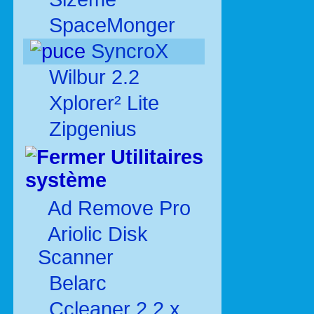
SpaceMonger
SyncroX
Wilbur 2.2
Xplorer² Lite
Zipgenius
Utilitaires
système
Ad Remove Pro
Ariolic Disk
Scanner
Belarc
Ccleaner 2.2.x