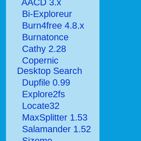
AACD 3.x
Bi-Exploreur
Burn4free 4.8.x
Burnatonce
Cathy 2.28
Copernic
Desktop Search
Dupfile 0.99
Explore2fs
Locate32
MaxSplitter 1.53
Salamander 1.52
Sizeme