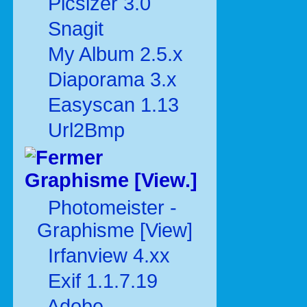
Picsizer 3.0
Snagit
My Album 2.5.x
Diaporama 3.x
Easyscan 1.13
Url2Bmp
Graphisme [View.]
Photomeister -
Graphisme [View]
Irfanview 4.xx
Exif 1.1.7.19
Adobe