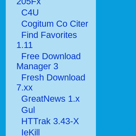
205Fx
C4U
Cogitum Co Citer
Find Favorites
1.11
Free Download
Manager 3
Fresh Download
7.xx
GreatNews 1.x
Gul
HTTrak 3.43-X
IeKill