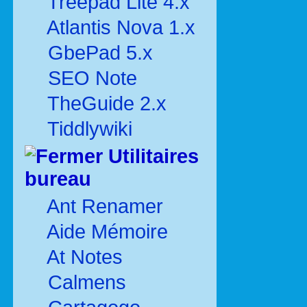
Treepad Lite 4.x
Atlantis Nova 1.x
GbePad 5.x
SEO Note
TheGuide 2.x
Tiddlywiki
Utilitaires
bureau
Ant Renamer
Aide Mémoire
At Notes
Calmens