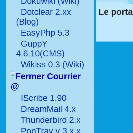
Dokuwiki (Wiki)
Le porta
Dotclear 2.xx
(Blog)
EasyPhp 5.3
GuppY
4.6.10(CMS)
Wikiss 0.3 (Wiki)
Courrier
@
IScribe 1.90
DreamMail 4.x
Thunderbird 2.x
PopTray v 3.x.x