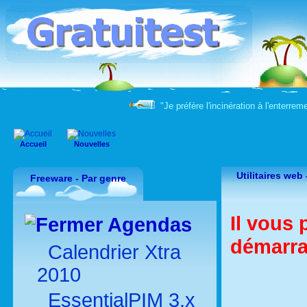
"Je préfère l'incinération à l'enter
Accueil
Nouvelles
Utilitaires web 
Freeware - Par genre
Il vous 
Agendas
démarra
Calendrier Xtra
2010
EssentialPIM 3.x