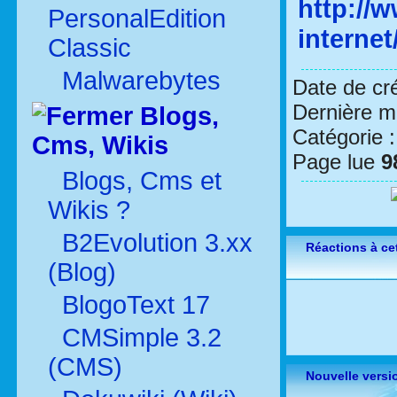
http://
PersonalEdition
internet
Classic
Malwarebytes
Date de cr
Dernière mo
Blogs,
Catégorie 
Cms, Wikis
Page lue
9
Blogs, Cms et
Wikis ?
B2Evolution 3.xx
Réactions à cet
(Blog)
BlogoText 17
CMSimple 3.2
(CMS)
Nouvelle versi