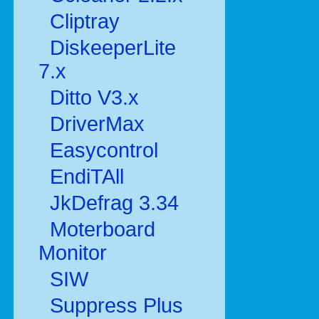
Cliptray
DiskeeperLite
7.x
Ditto V3.x
DriverMax
Easycontrol
EndiTAll
JkDefrag 3.34
Moterboard
Monitor
SIW
Suppress Plus