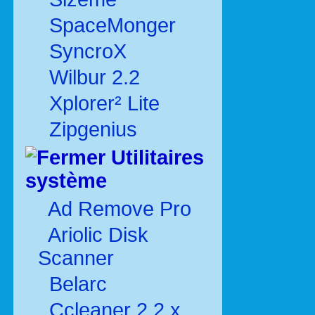
SpaceMonger
SyncroX
Wilbur 2.2
Xplorer² Lite
Zipgenius
Utilitaires
système
Ad Remove Pro
Ariolic Disk
Scanner
Belarc
Ccleaner 2.2.x