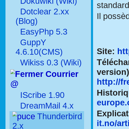
Dokuwiki (Wiki)
standard
Dotclear 2.xx
Il possè
(Blog)
EasyPhp 5.3
GuppY
Site:
ht
4.6.10(CMS)
Télécha
Wikiss 0.3 (Wiki)
version)
Courrier
http://f
@
Histori
IScribe 1.90
europe.o
DreamMail 4.x
Explica
Thunderbird
it.no/ar
2.x