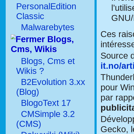
PersonalEdition
l’uti
Classic
GNU/L
Malwarebytes
Ces rais
Blogs,
intéress
Cms, Wikis
Source de
Blogs, Cms et
it.no/ar
Wikis ?
Thunderb
B2Evolution 3.xx
pour Win
(Blog)
par rapp
BlogoText 17
publicit
CMSimple 3.2
Développ
(CMS)
Gecko, l