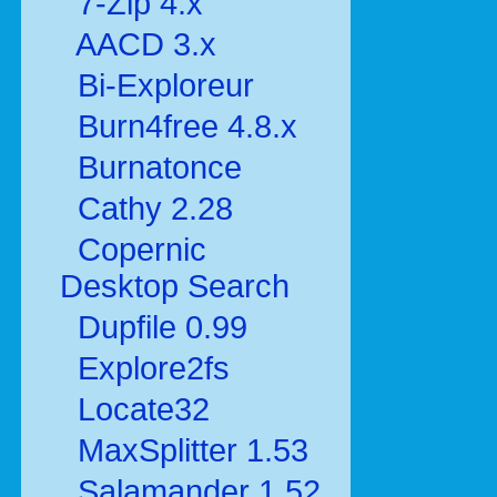
7-Zip 4.x
AACD 3.x
Bi-Exploreur
Burn4free 4.8.x
Burnatonce
Cathy 2.28
Copernic
Desktop Search
Dupfile 0.99
Explore2fs
Locate32
MaxSplitter 1.53
Salamander 1.52