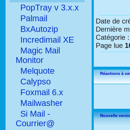
PopTray v 3.x.x
Palmail
Date de cr
BxAutozip
Dernière mo
Catégorie 
Incredimail XE
Page lue
1
Magic Mail
Monitor
Melquote
Réactions à cet
Calypso
Foxmail 6.x
Mailwasher
Si Mail -
Nouvelle versi
Courrier@