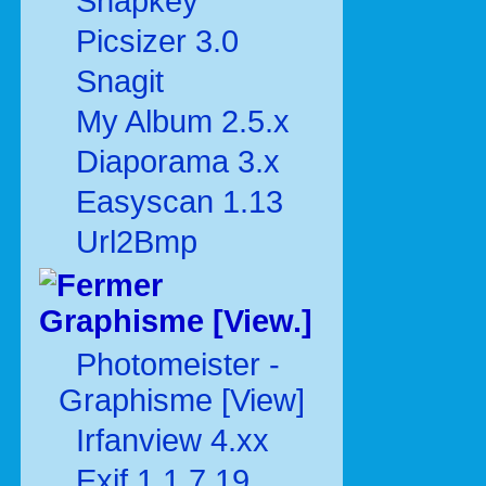
Snapkey
Picsizer 3.0
Snagit
My Album 2.5.x
Diaporama 3.x
Easyscan 1.13
Url2Bmp
Graphisme [View.]
Photomeister -
Graphisme [View]
Irfanview 4.xx
Exif 1.1.7.19