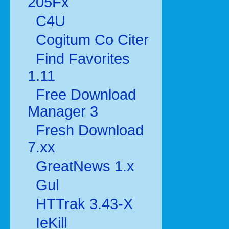
205Fx
C4U
Cogitum Co Citer
Find Favorites
1.11
Free Download
Manager 3
Fresh Download
7.xx
GreatNews 1.x
Gul
HTTrak 3.43-X
IeKill