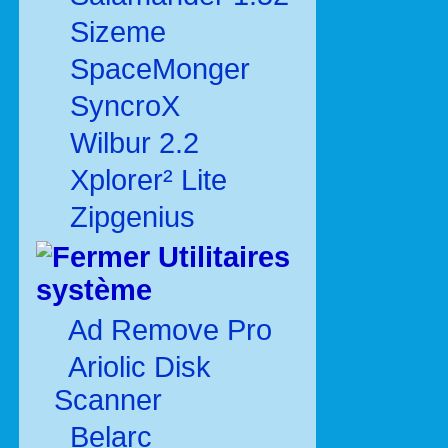
Sizeme
SpaceMonger
SyncroX
Wilbur 2.2
Xplorer² Lite
Zipgenius
Utilitaires
système
Ad Remove Pro
Ariolic Disk
Scanner
Belarc