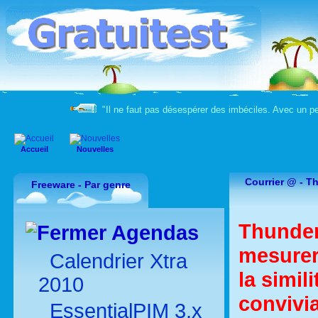
"Il ne faut pas désespérer des imbéciles. Avec un peu
Accueil
Nouvelles
Courrier @ -
Th
Freeware - Par genre
Thunder
Agendas
mesurer
Calendrier Xtra
la simil
2010
convivial
EssentialPIM 3.x