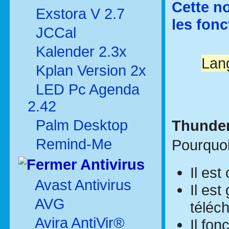
Cette no
Exstora V 2.7
les fonc
JCCal
Kalender 2.3x
Lang
Kplan Version 2x
LED Pc Agenda
2.42
Palm Desktop
Thunderb
Remind-Me
Pourquoi
Antivirus
Il est 
Avast Antivirus
Il est
AVG
téléch
Avira AntiVir®
Il fon