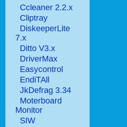
Ccleaner 2.2.x
Cliptray
DiskeeperLite
7.x
Ditto V3.x
DriverMax
Easycontrol
EndiTAll
JkDefrag 3.34
Moterboard
Monitor
SIW