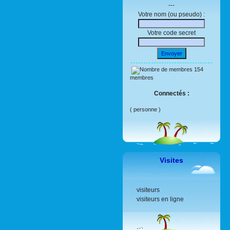
---
Votre nom (ou pseudo) :
Votre code secret
Envoyer
154
membres
Connectés :
( personne )
Visites
visiteurs
visiteurs en ligne