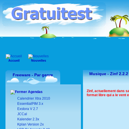
Accueil
Nouvelles
Musique -
Zinf 2.2.2
Freeware - Par genre
Zinf, actuellement dans 
Agendas
format libre qui a le ven
Calendrier Xtra 2010
EssentialPIM 3.x
Exstora V 2.7
JCCal
Kalender 2.3x
Kplan Version 2x