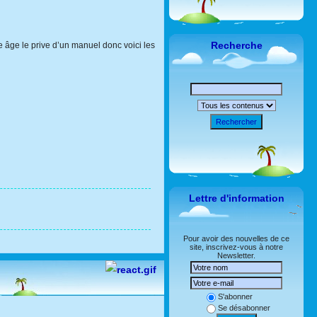
Recherche
e âge le prive d’un manuel donc voici les
Rechercher
Lettre d'information
Pour avoir des nouvelles de ce
site, inscrivez-vous à notre
Newsletter.
S'abonner
Se désabonner