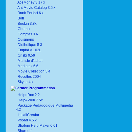
AceMoney 3.17.x
Ant Movie Catalog 3.5.x
Bank Perfect 6.x
Bof!
Bookin 3.8x
Chrono
Comptes 3.6
Cuisinons
Diéthétique 5.3
Emploi V1.02L
Grisbi 0.59
Ma liste d'achat
Mediatek 6.6
Movie Collection 5.4
Recettes 2004
Skype 4.x
Programmation
HelpnDoc 2.2
Help&Web 7.5x
Package Pédagogique Multimédia
4.2
InstallCreator
Pspad 4.5.x
Shalom Help Maker 0.61
Sharedif