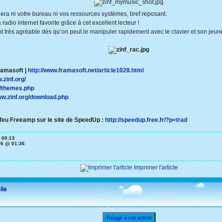
era ni votre bureau ni vos ressources systèmes, bref reposant.
radio internet favorite grâce à cet excellent lecteur !
t très agréable dès qu’on peut le manipuler rapidement avec le clavier et son jeun
Framasoft |
http://www.framasoft.net/article1028.html
.zinf.org/
g/themes.php
ww.zinf.org/download.php
 feu Freeamp sur le site de SpeedUp :
http://speedup.free.fr/?p=trad
 00:13
06 @ 01:36
Imprimer l'article
cle
Réagir à cet article