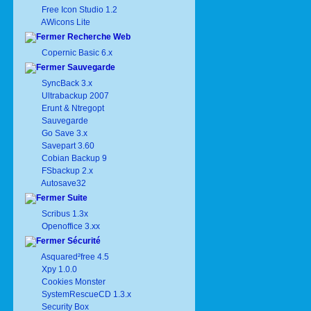
Free Icon Studio 1.2
AWicons Lite
Recherche Web
Copernic Basic 6.x
Sauvegarde
SyncBack 3.x
Ultrabackup 2007
Erunt & Ntregopt
Sauvegarde
Go Save 3.x
Savepart 3.60
Cobian Backup 9
FSbackup 2.x
Autosave32
Suite
Scribus 1.3x
Openoffice 3.xx
Sécurité
Asquared²free 4.5
Xpy 1.0.0
Cookies Monster
SystemRescueCD 1.3.x
Security Box