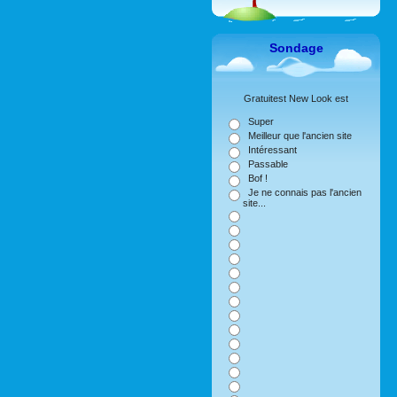
Sondage
Gratuitest New Look est
Super
Meilleur que l'ancien site
Intéressant
Passable
Bof !
Je ne connais pas l'ancien
site...