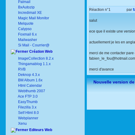
Palmail
BxAutozip
Réaction n°1
par
f
Incredimail XE
Magic Mail Monitor
salut
Melquote
Calypso
ece que il existe une versio
Foxmail 6.x
Mailwasher
actuellement je les en angla
Si Mail - Courrier@
Création Web
merci de me contacter pare 
ImageCollection 8.2.x
fabien_le_fou@hotmail.co
Thingamablog 1.1.x
RVB
merci d'avance
Deknop 4.3.x
BM Album 1.6x
Nouvelle version de
Html Calendar
Webthumb 2007
Ace FTP 3.0
EasyThumb
Filezilla 3.x
Self Html 8.0
Webplanner
Xenu
Editeurs Web