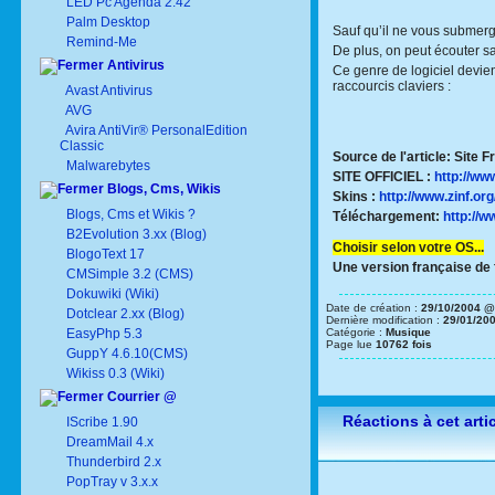
LED Pc Agenda 2.42
Palm Desktop
Sauf qu’il ne vous submerg
Remind-Me
De plus, on peut écouter sa 
Antivirus
Ce genre de logiciel devien
raccourcis claviers :
Avast Antivirus
AVG
Avira AntiVir® PersonalEdition
Classic
Source de l'article: Site 
Malwarebytes
SITE OFFICIEL :
http://www
Blogs, Cms, Wikis
Skins :
http://www.zinf.or
Blogs, Cms et Wikis ?
Téléchargement:
http://w
B2Evolution 3.xx (Blog)
Choisir selon votre OS...
BlogoText 17
Une version française de
CMSimple 3.2 (CMS)
Dokuwiki (Wiki)
Date de création :
29/10/2004 @
Dotclear 2.xx (Blog)
Dernière modification :
29/01/20
EasyPhp 5.3
Catégorie :
Musique
Page lue
10762 fois
GuppY 4.6.10(CMS)
Wikiss 0.3 (Wiki)
Courrier @
Réactions à cet arti
IScribe 1.90
DreamMail 4.x
Thunderbird 2.x
PopTray v 3.x.x