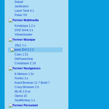
Dxball
Jardinains
Lazer Tank 4.1
Poker TH
Multimedia
Koolplaya 1.2.x
DVD Srink 3.x
Vdownloader
Musique
1By1 1.x
Zinf 2.2.2
Cdex 1.51
DbPowerAmp
Coolplayer 2.19
Navigateurs
K-Meleon 1.5x
Firefox 3.x
Avant Browser 11.7 Build 7
Crazy Browser 2.0
My IE 2.0.xx
Opera 10
SeaMonkey 1.x
Personnel