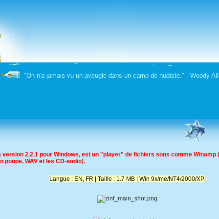
"On n'a jamais vu un aveugle dans un camp de nudiste." Woody All
sa version 2.2.1 pour Windows, est un "player" de fichiers sons comme Winamp
t en poupe, WAV
et les CD-audio).
Langue : EN, FR | Taille : 1.7 MB | Win 9x/me/NT4/2000/XP.