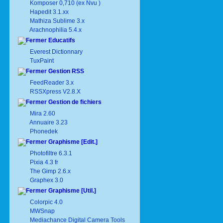
Komposer 0,710 (ex Nvu )
Hapedit 3.1.xx
Mathiza Sublime 3.x
Arachnophilia 5.4.x
Educatifs
Everest Dictionnary
TuxPaint
Gestion RSS
FeedReader 3.x
RSSXpress V2.8.X
Gestion de fichiers
Mira 2.60
Annuaire 3.23
Phonedek
Graphisme [Edit.]
Photofiltre 6.3.1
Pixia 4.3 fr
The Gimp 2.6.x
Graphex 3.0
Graphisme [Util.]
Colorpic 4.0
MWSnap
Mediachance Digital Camera Tools