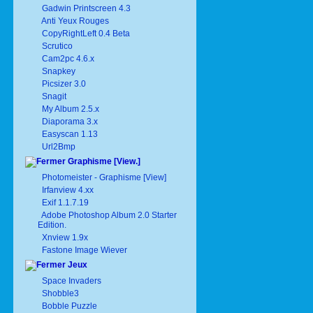
Gadwin Printscreen 4.3
Anti Yeux Rouges
CopyRightLeft 0.4 Beta
Scrutico
Cam2pc 4.6.x
Snapkey
Picsizer 3.0
Snagit
My Album 2.5.x
Diaporama 3.x
Easyscan 1.13
Url2Bmp
Graphisme [View.]
Photomeister - Graphisme [View]
Irfanview 4.xx
Exif 1.1.7.19
Adobe Photoshop Album 2.0 Starter
Edition.
Xnview 1.9x
Fastone Image Wiever
Jeux
Space Invaders
Shobble3
Bobble Puzzle