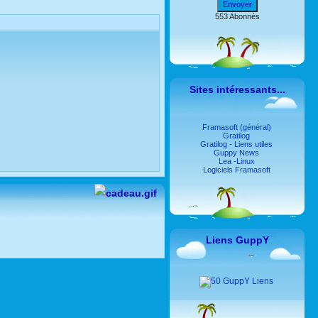
Envoyer
553 Abonnés
Sites intéressants...
Framasoft (général)
Gratilog
Gratilog - Liens utiles
Guppy News
Lea -Linux
Logiciels Framasoft
Liens GuppY