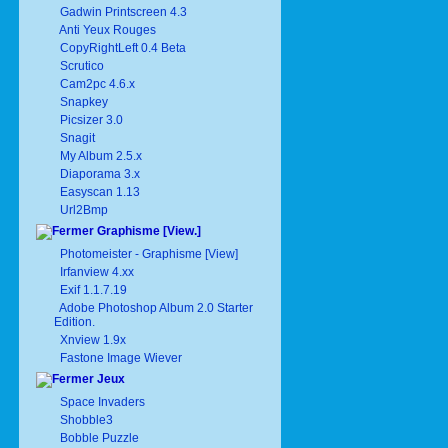
Gadwin Printscreen 4.3
Anti Yeux Rouges
CopyRightLeft 0.4 Beta
Scrutico
Cam2pc 4.6.x
Snapkey
Picsizer 3.0
Snagit
My Album 2.5.x
Diaporama 3.x
Easyscan 1.13
Url2Bmp
Graphisme [View.]
Photomeister - Graphisme [View]
Irfanview 4.xx
Exif 1.1.7.19
Adobe Photoshop Album 2.0 Starter
Edition.
Xnview 1.9x
Fastone Image Wiever
Jeux
Space Invaders
Shobble3
Bobble Puzzle