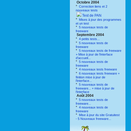
Octobre 2004
*
Correction liens et 2
nouveaux tests
Test de PAN
*
Mises à jour des programmes
et un test
*
5 nouveaux tests de
freeware
Septembre 2004
*
4 petits tests...
*
5 nouveaux tests de
freeware
*
5 nouveaux tests de freeware
+ Mise à jour de l'interface
d'accueil...
*
5 nouveaux tests de
freeware
*
4 nouveaux tests freeware
*
6 nouveaux tests freeware +
finition mise à jour de
l'interface...
*
5 nouveaux tests de
freeware... + mise à jour de
l'interface
Août 2004
*
5 nouveaux tests de
freeware...
*
4 nouveaux tests de
freeware
*
Mise à jour du site Gratuitest
- 5 Nouveaux freeware...