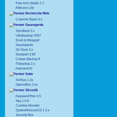
Free Icon Studio 1.2
AWicons Lite
Recherche Web
Copernic Basic 6.x
Sauvegarde
SyncBack 3.x
Ultrabackup 2007
Erunt & Ntregopt
Sauvegarde
Go Save 3.x
Savepart 3.60
Cobian Backup 9
FSbackup 2.x
Autosave32
Suite
Scribus 1.3x
Openoffice 3.xx
Sécurité
Asquared²free 4.5
Xpy 1.0.0
Cookies Monster
SystemRescueCD 1.3.x
Security Box