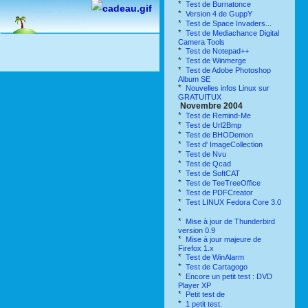
*
Test de Burnatonce
*
Version 4 de GuppY
*
Test de Space Invaders...
*
Test de Mediachance Digital
Camera Tools
*
Test de Notepad++
*
Test de Winmerge
*
Test de Adobe Photoshop
Album SE
*
Nouvelles infos Linux sur
GRATUITUX
Novembre 2004
*
Test de Remind-Me
*
Test de Url2Bmp
*
Test de BHODemon
*
Test d' ImageCollection
*
Test de Nvu
*
Test de Qcad
*
Test de SoftCAT
*
Test de TeeTreeOffice
*
Test de PDFCreator
*
Test LINUX Fedora Core 3.0
*
*
Mise à jour de Thunderbird
version 0.9
*
Mise à jour majeure de
Firefox 1.x
*
Test de WinAlarm
*
Test de Cartagogo
*
Encore un petit test : DVD
Player XP
*
Petit test de
*
1 petit test.