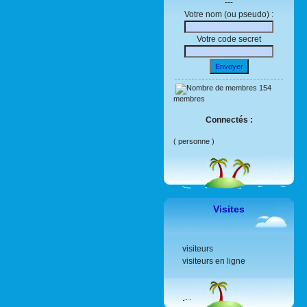
---
Votre nom (ou pseudo) :
Votre code secret
Envoyer
154
membres
Connectés :
( personne )
Visites
visiteurs
visiteurs en ligne