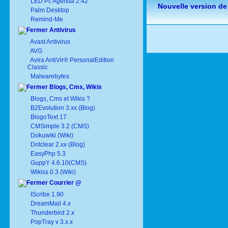
LED Pc Agenda 2.42
Nouvelle version de
Palm Desktop
Remind-Me
Antivirus
Avast Antivirus
AVG
Avira AntiVir® PersonalEdition
Classic
Malwarebytes
Blogs, Cms, Wikis
Blogs, Cms et Wikis ?
B2Evolution 3.xx (Blog)
BlogoText 17
CMSimple 3.2 (CMS)
Dokuwiki (Wiki)
Dotclear 2.xx (Blog)
EasyPhp 5.3
GuppY 4.6.10(CMS)
Wikiss 0.3 (Wiki)
Courrier @
IScribe 1.90
DreamMail 4.x
Thunderbird 2.x
PopTray v 3.x.x