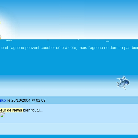
p et l'agneau peuvent coucher côte à côte, mais l'agneau ne dormira pas bi
inux
le 26/10/2004 @ 02:09
teur de News
bien foutu...