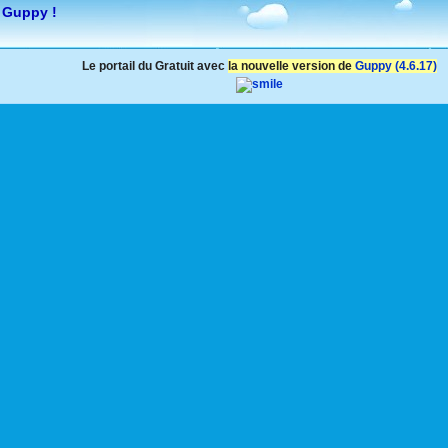
 Guppy !
Le portail du Gratuit avec
la nouvelle version de
Guppy (4.6.17)