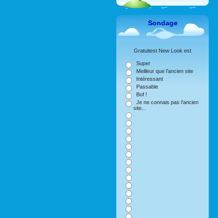
Sondage
Gratuitest New Look est
Super
Meilleur que l'ancien site
Intéressant
Passable
Bof !
Je ne connais pas l'ancien
site...