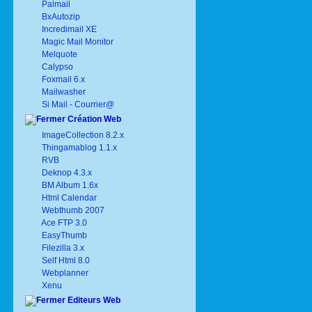
Palmail
BxAutozip
Incredimail XE
Magic Mail Monitor
Melquote
Calypso
Foxmail 6.x
Mailwasher
Si Mail - Courrier@
Création Web
ImageCollection 8.2.x
Thingamablog 1.1.x
RVB
Deknop 4.3.x
BM Album 1.6x
Html Calendar
Webthumb 2007
Ace FTP 3.0
EasyThumb
Filezilla 3.x
Self Html 8.0
Webplanner
Xenu
Editeurs Web