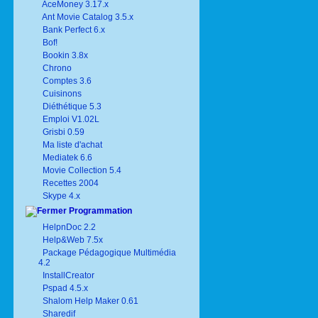
AceMoney 3.17.x
Ant Movie Catalog 3.5.x
Bank Perfect 6.x
Bof!
Bookin 3.8x
Chrono
Comptes 3.6
Cuisinons
Diéthétique 5.3
Emploi V1.02L
Grisbi 0.59
Ma liste d'achat
Mediatek 6.6
Movie Collection 5.4
Recettes 2004
Skype 4.x
Programmation
HelpnDoc 2.2
Help&Web 7.5x
Package Pédagogique Multimédia
4.2
InstallCreator
Pspad 4.5.x
Shalom Help Maker 0.61
Sharedif