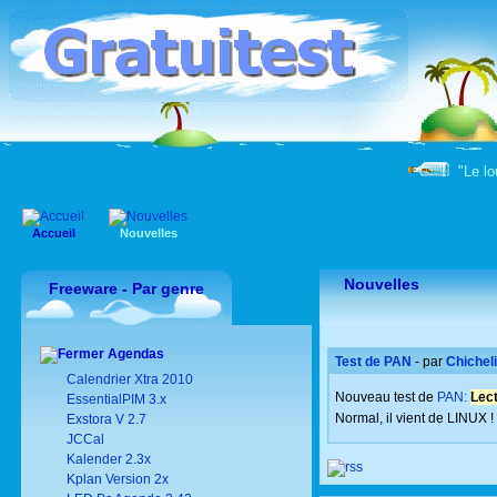
"Le lou
Accueil
Nouvelles
Nouvelles
Freeware - Par genre
Agendas
Test de PAN
- par
Chichel
Calendrier Xtra 2010
Nouveau test de
PAN:
Lec
EssentialPIM 3.x
Normal, il vient de LINUX !
Exstora V 2.7
JCCal
Kalender 2.3x
Kplan Version 2x