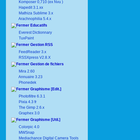
Komposer 0,710 (ex Nvu )
Hapedit 3.1.xx
Mathiza Sublime 3.x
Arachnophilia 5.4.x
Educatifs
Everest Dictionnary
TuxPaint
Gestion RSS
FeedReader 3.x
RSSXpress V2.8.X
Gestion de fichiers
Mira 2.60
Annuaire 3.23
Phonedek
Graphisme [Edit.]
Photofiltre 6.3.1
Pixia 4.3 fr
The Gimp 2.6.x
Graphex 3.0
Graphisme [Util.]
Colorpic 4.0
MWSnap
Mediachance Digital Camera Tools