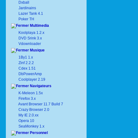
Dxball
Jardinains
Lazer Tank 4.1
Poker TH
Multimedia
Koolplaya 1.2.x
DVD Srink 3.x
Vdownloader
Musique
1By1 1.x
Zinf 2.2.2
Cdex 1.51
DbPowerAmp
Coolplayer 2.19
Navigateurs
K-Meleon 1.5x
Firefox 3.x
Avant Browser 11.7 Build 7
Crazy Browser 2.0
My IE 2.0.xx
Opera 10
SeaMonkey 1.x
Personnel