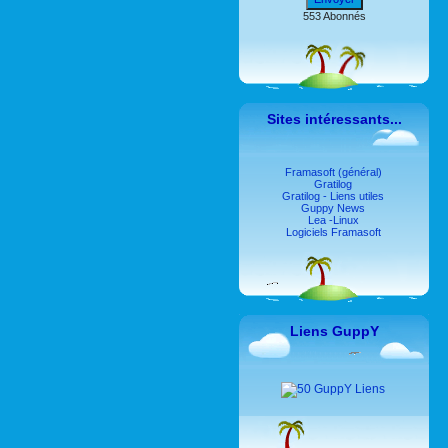
553 Abonnés
Sites intéressants...
Framasoft (général)
Gratilog
Gratilog - Liens utiles
Guppy News
Lea -Linux
Logiciels Framasoft
Liens GuppY