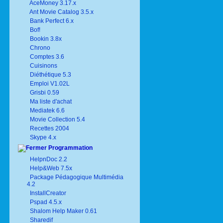
AceMoney 3.17.x
Ant Movie Catalog 3.5.x
Bank Perfect 6.x
Bof!
Bookin 3.8x
Chrono
Comptes 3.6
Cuisinons
Diéthétique 5.3
Emploi V1.02L
Grisbi 0.59
Ma liste d'achat
Mediatek 6.6
Movie Collection 5.4
Recettes 2004
Skype 4.x
Programmation
HelpnDoc 2.2
Help&Web 7.5x
Package Pédagogique Multimédia
4.2
InstallCreator
Pspad 4.5.x
Shalom Help Maker 0.61
Sharedif