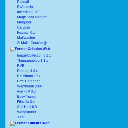
Palmail
BxAutozip
Incredimail XE
Magic Mail Monitor
Melquote
Calypso
Foxmail 6.x
Mailwasher
Si Mail - Courrier@
Création Web
ImageCollection 8.2.x
Thingamablog 1.1.x
RVB
Deknop 4.3.x
BM Album 1.6x
Html Calendar
Webthumb 2007
Ace FTP 3.0
EasyThumb
Filezilla 3.x
Self Html 8.0
Webplanner
Xenu
Editeurs Web