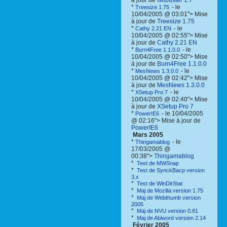
à jour de
Isobuster 1.7
*
- le
Treesize 1.75
10/04/2005 @ 03:01"> Mise
à jour de
Treesize 1.75
*
- le
Cathy 2.21 EN
10/04/2005 @ 02:55"> Mise
à jour de
Cathy 2.21 EN
*
- le
Burn4Free 1.1.0.0
10/04/2005 @ 02:50"> Mise
à jour de
Burn4Free 1.1.0.0
*
- le
MesNews 1.3.0.0
10/04/2005 @ 02:42"> Mise
à jour de
MesNews 1.3.0.0
*
- le
XSetup Pro 7
10/04/2005 @ 02:40"> Mise
à jour de
XSetup Pro 7
*
- le 10/04/2005
PowerIE6
@ 02:16"> Mise à jour de
PowerIE6
Mars 2005
*
- le
Thingamablog
17/03/2005 @
00:38">
Thingamablog
*
Test de MWSnap
*
Test de SynckBacp version
3.x
*
Test de WinDirStat
*
Maj de Mozilla version 1.75
*
Maj de Webthumb version
2005
*
Maj de NVU version 0.81
*
Maj de Abiword version 2.14
Février 2005