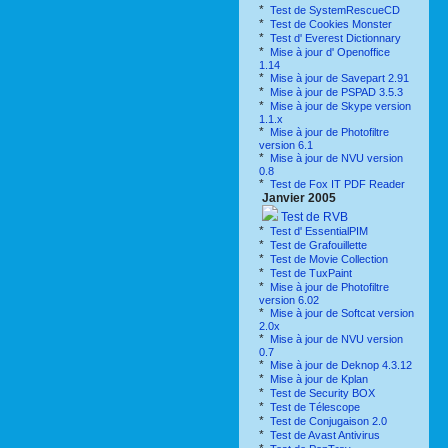
*
Test de SystemRescueCD
*
Test de Cookies Monster
*
Test d' Everest Dictionnary
*
Mise à jour d' Openoffice
1.14
*
Mise à jour de Savepart 2.91
*
Mise à jour de PSPAD 3.5.3
*
Mise à jour de Skype version
1.1.x
*
Mise à jour de Photofiltre
version 6.1
*
Mise à jour de NVU version
0.8
*
Test de Fox IT PDF Reader
Janvier 2005
Test de RVB
*
Test d' EssentialPIM
*
Test de Grafouillette
*
Test de Movie Collection
*
Test de TuxPaint
*
Mise à jour de Photofiltre
version 6.02
*
Mise à jour de Softcat version
2.0x
*
Mise à jour de NVU version
0.7
*
Mise à jour de Deknop 4.3.12
*
Mise à jour de Kplan
*
Test de Security BOX
*
Test de Télescope
*
Test de Conjugaison 2.0
*
Test de Avast Antivirus