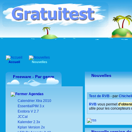
Accueil
Nouvelles
Nouvelles
Freeware - Par genre
Agendas
Test de RVB
- par
Chichel
Calendrier Xtra 2010
RVB
vous permet
d'obteni
EssentialPIM 3.x
utile pour les concepteurs 
Exstora V 2.7
JCCal
Kalender 2.3x
Kplan Version 2x
Nouvelle version de