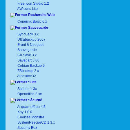
Free Icon Studio 1.2
AWicons Lite
Recherche Web
Copernic Basic 6.x
Sauvegarde
SyncBack 3.x
Ultrabackup 2007
Erunt & Ntregopt
Sauvegarde
Go Save 3.x
Savepart 3.60
Cobian Backup 9
FSbackup 2.x
Autosave32
Suite
Scribus 1.3x
Openoffice 3.xx
Sécurité
Asquared²free 4.5
Xpy 1.0.0
Cookies Monster
SystemRescueCD 1.3.x
Security Box