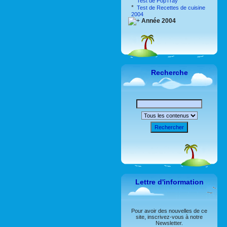
*
Test de PopTray
*
Test de Recettes de cuisine
2004
Année 2004
Recherche
Rechercher
Lettre d'information
Pour avoir des nouvelles de ce
site, inscrivez-vous à notre
Newsletter.