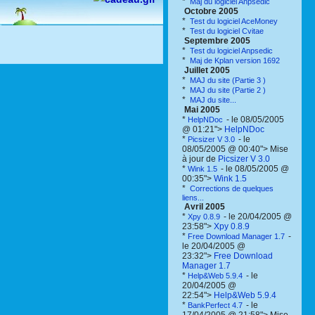
*
Maj du logiciel Anpsedic
Octobre 2005
*
Test du logiciel AceMoney
*
Test du logiciel Cvitae
Septembre 2005
*
Test du logiciel Anpsedic
*
Maj de Kplan version 1692
Juillet 2005
*
MAJ du site (Partie 3 )
*
MAJ du site (Partie 2 )
*
MAJ du site...
Mai 2005
*
- le 08/05/2005
HelpNDoc
@ 01:21">
HelpNDoc
*
- le
Picsizer V 3.0
08/05/2005 @ 00:40"> Mise
à jour de
Picsizer V 3.0
*
- le 08/05/2005 @
Wink 1.5
00:35">
Wink 1.5
*
Corrections de quelques
liens...
Avril 2005
*
- le 20/04/2005 @
Xpy 0.8.9
23:58">
Xpy 0.8.9
*
-
Free Download Manager 1.7
le 20/04/2005 @
23:32">
Free Download
Manager 1.7
*
- le
Help&Web 5.9.4
20/04/2005 @
22:54">
Help&Web 5.9.4
*
- le
BankPerfect 4.7