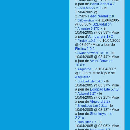
17/04/2005 @ 21:58"> Mise
à jour de
BankPerfect 4.7
*
- le
FeedReader 2.8
17/04/2005 @
21:50">
FeedReader 2.8
*
- le 11/04/2005
B2Evolution
@ 00:30">
B2Evolution
*
- le
Annuaire 3.17C
10/04/2005 @ 03:59"> Mise
à jour d'
Annuaire 3.17C
*
- le 10/04/2005
Firefox 1.0.2
@ 03:50"> Mise à jour de
Firefox 1.0.2
*
- le
Avant Browser 10.0.x
10/04/2005 @ 03:44"> Mise
à jour de
Avant Browser
10.0.x
*
- le 10/04/2005
Asquared
@ 03:39"> Mise à jour de
Asquared
*
- le
Edidpad Lite 5.4.3
10/04/2005 @ 03:37"> Mise
à jour de
Edidpad Lite 5.4.3
*
- le
Abiword 2.27
10/04/2005 @ 03:25"> Mise
à jour de
Abiword 2.27
*
- le
Shortkeys Lite 2.21a
10/04/2005 @ 03:13"> Mise
à jour de
Shortkeys Lite
2.21a
*
- le
Isobuster 1.7
10/04/2005 @ 03:06"> Mise