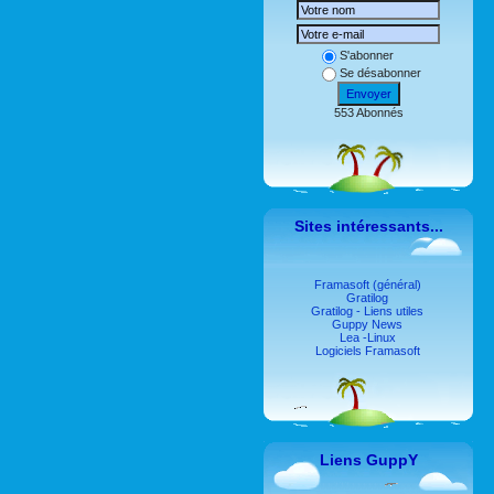
S'abonner
Se désabonner
Envoyer
553 Abonnés
Sites intéressants...
Framasoft (général)
Gratilog
Gratilog - Liens utiles
Guppy News
Lea -Linux
Logiciels Framasoft
Liens GuppY