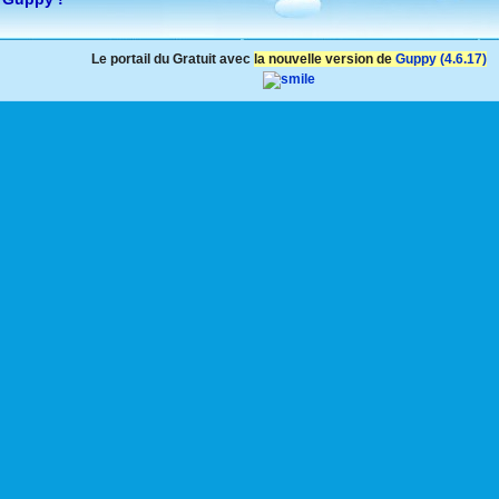
Le portail du Gratuit avec
la nouvelle version de
Guppy (4.6.17)