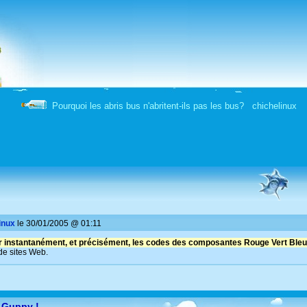
Pourquoi les abris bus n'abritent-ils pas les bus? chichelinux
inux
le 30/01/2005 @ 01:11
r instantanément, et précisément, les codes des composantes Rouge Vert Bleu 
de sites Web.
 Guppy !