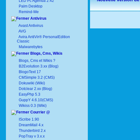
LED Pc Agenda 2.42
Palm Desktop
Remind-Me
Antivirus
Avast Antivirus
AVG
Avira AntiVir® PersonalEdition
Classic
Malwarebytes
Blogs, Cms, Wikis
Blogs, Cms et Wikis ?
B2Evolution 3.xx (Blog)
BlogoText 17
CMSimple 3.2 (CMS)
Dokuwiki (Wiki)
Dotclear 2.xx (Blog)
EasyPhp 5.3
GuppY 4.6.10(CMS)
Wikiss 0.3 (Wiki)
Courrier @
IScribe 1.90
DreamMail 4.x
Thunderbird 2.x
PopTray v 3.x.x