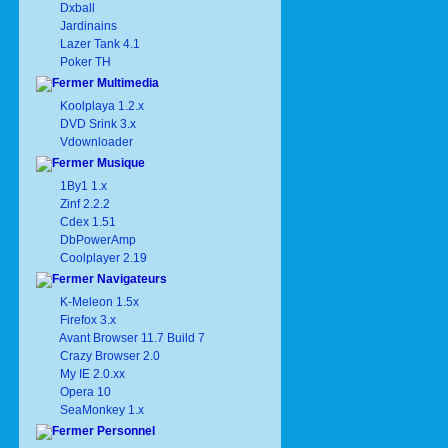
Dxball
Jardinains
Lazer Tank 4.1
Poker TH
Multimedia
Koolplaya 1.2.x
DVD Srink 3.x
Vdownloader
Musique
1By1 1.x
Zinf 2.2.2
Cdex 1.51
DbPowerAmp
Coolplayer 2.19
Navigateurs
K-Meleon 1.5x
Firefox 3.x
Avant Browser 11.7 Build 7
Crazy Browser 2.0
My IE 2.0.xx
Opera 10
SeaMonkey 1.x
Personnel