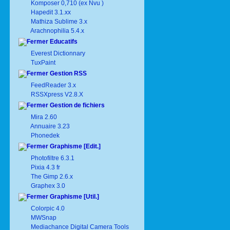
Komposer 0,710 (ex Nvu )
Hapedit 3.1.xx
Mathiza Sublime 3.x
Arachnophilia 5.4.x
Educatifs
Everest Dictionnary
TuxPaint
Gestion RSS
FeedReader 3.x
RSSXpress V2.8.X
Gestion de fichiers
Mira 2.60
Annuaire 3.23
Phonedek
Graphisme [Edit.]
Photofiltre 6.3.1
Pixia 4.3 fr
The Gimp 2.6.x
Graphex 3.0
Graphisme [Util.]
Colorpic 4.0
MWSnap
Mediachance Digital Camera Tools