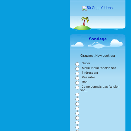
Sondage
Gratuitest New Look est
Super
Meilleur que l'ancien site
Intéressant
Passable
Bof !
Je ne connais pas l'ancien
site...