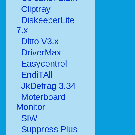
Cliptray
DiskeeperLite
7.x
Ditto V3.x
DriverMax
Easycontrol
EndiTAll
JkDefrag 3.34
Moterboard
Monitor
SIW
Suppress Plus