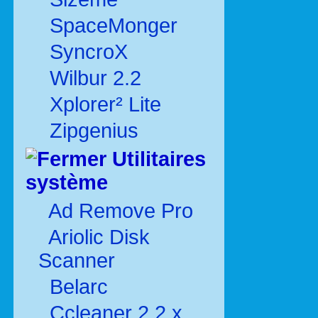
SpaceMonger
SyncroX
Wilbur 2.2
Xplorer² Lite
Zipgenius
Utilitaires
système
Ad Remove Pro
Ariolic Disk
Scanner
Belarc
Ccleaner 2.2.x