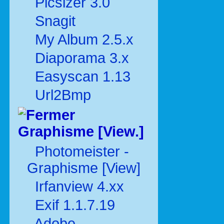
Picsizer 3.0
Snagit
My Album 2.5.x
Diaporama 3.x
Easyscan 1.13
Url2Bmp
Graphisme [View.]
Photomeister -
Graphisme [View]
Irfanview 4.xx
Exif 1.1.7.19
Adobe