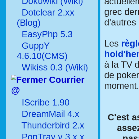
Dokuwiki (Wiki)
actuellem
grec der
Dotclear 2.xx
d’autres 
(Blog)
EasyPhp 5.3
Les
règl
GuppY
hold'h
4.6.10(CMS)
à la TV d
Wikiss 0.3 (Wiki)
de poker
Courrier
moment.
@
IScribe 1.90
DreamMail 4.x
C'est a
Thunderbird 2.x
assez
PopTray v 3.x.x
pas