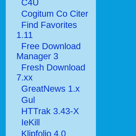
C4U
Cogitum Co Citer
Find Favorites
1.11
Free Download
Manager 3
Fresh Download
7.xx
GreatNews 1.x
Gul
HTTrak 3.43-X
IeKill
Klipfolio 4.0