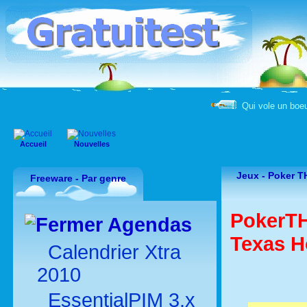
Qui vole un boeu
Accueil
Nouvelles
Jeux - Poker T
Freeware - Par genre
PokerTH
Agendas
Texas H
Calendrier Xtra
2010
EssentialPIM 3.x