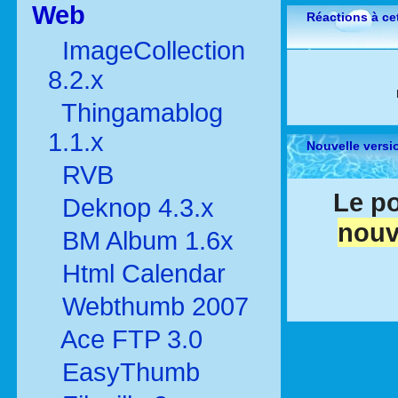
Web
Réactions à cet
ImageCollection
8.2.x
Thingamablog
1.1.x
Nouvelle versi
RVB
Le po
Deknop 4.3.x
nouv
BM Album 1.6x
Html Calendar
Webthumb 2007
Ace FTP 3.0
EasyThumb