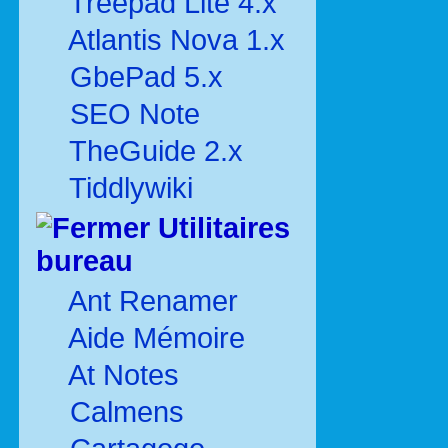
Treepad Lite 4.x
Atlantis Nova 1.x
GbePad 5.x
SEO Note
TheGuide 2.x
Tiddlywiki
Utilitaires
bureau
Ant Renamer
Aide Mémoire
At Notes
Calmens