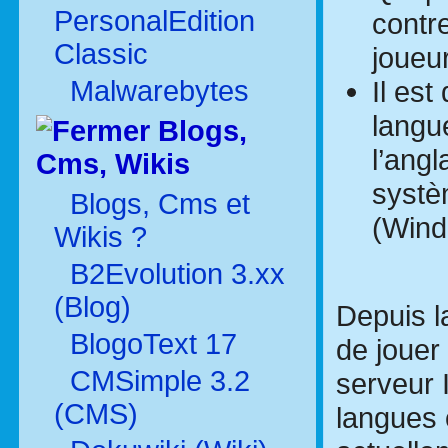
PersonalEdition
contre
Classic
joueu
Malwarebytes
Il est
langue
Blogs,
l’angl
Cms, Wikis
systè
Blogs, Cms et
(Wind
Wikis ?
B2Evolution 3.xx
(Blog)
Depuis la
BlogoText 17
de jouer 
CMSimple 3.2
serveur 
(CMS)
langues 