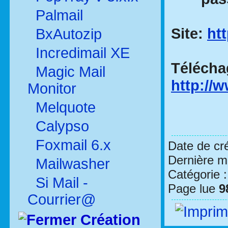
Palmail
Site:
ht
BxAutozip
Incredimail XE
Télécha
Magic Mail
http://
Monitor
Melquote
Calypso
Foxmail 6.x
Date de cr
Dernière mo
Mailwasher
Catégorie 
Si Mail -
Page lue
9
Courrier@
Création