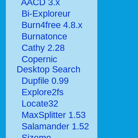
AACD 3.x
Bi-Exploreur
Burn4free 4.8.x
Burnatonce
Cathy 2.28
Copernic
Desktop Search
Dupfile 0.99
Explore2fs
Locate32
MaxSplitter 1.53
Salamander 1.52
Sizeme