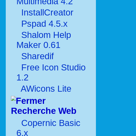
Multimédia 4.2
InstallCreator
Pspad 4.5.x
Shalom Help
Maker 0.61
Sharedif
Free Icon Studio
1.2
AWicons Lite
Recherche Web
Copernic Basic
6.x