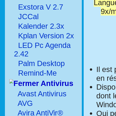
Langue
Exstora V 2.7
9x/m
JCCal
Kalender 2.3x
Kplan Version 2x
LED Pc Agenda
2.42
Palm Desktop
Il est
Remind-Me
en ré
Antivirus
Dispo
Avast Antivirus
dont l
AVG
Wind
Avira AntiVir®
Qui p