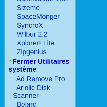
Sizeme
SpaceMonger
SyncroX
Wilbur 2.2
Xplorer² Lite
Zipgenius
Utilitaires
système
Ad Remove Pro
Ariolic Disk
Scanner
Belarc