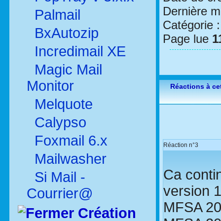
Dernière mo
Palmail
Catégorie 
BxAutozip
Page lue
1
Incredimail XE
Magic Mail
Monitor
Réactions à cet
Melquote
Calypso
Foxmail 6.x
Réaction n°3
Mailwasher
Ca cont
Si Mail -
version 1
Courrier@
MFSA 200
Création