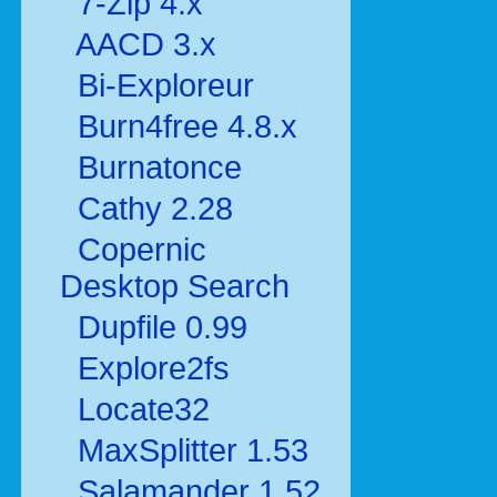
7-Zip 4.x
AACD 3.x
Bi-Exploreur
Burn4free 4.8.x
Burnatonce
Cathy 2.28
Copernic
Desktop Search
Dupfile 0.99
Explore2fs
Locate32
MaxSplitter 1.53
Salamander 1.52