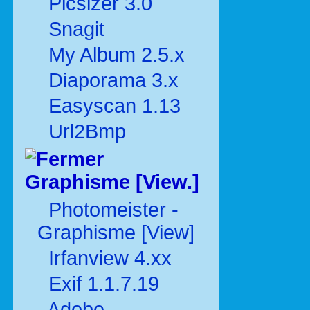
Picsizer 3.0
Snagit
My Album 2.5.x
Diaporama 3.x
Easyscan 1.13
Url2Bmp
Graphisme [View.]
Photomeister -
Graphisme [View]
Irfanview 4.xx
Exif 1.1.7.19
Adobe