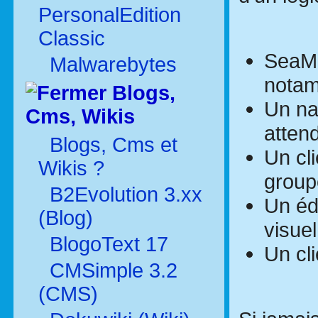
PersonalEdition
Classic
SeaMo
Malwarebytes
notam
Blogs,
Un na
Cms, Wikis
atten
Blogs, Cms et
Un cli
Wikis ?
group
B2Evolution 3.xx
Un éd
(Blog)
visue
BlogoText 17
Un cli
CMSimple 3.2
(CMS)