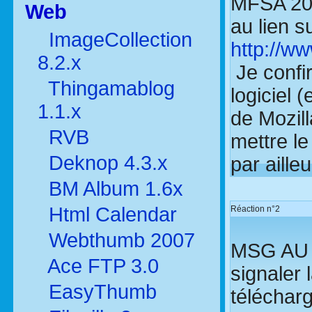
MFSA 20
Web
au lien s
ImageCollection
http://ww
8.2.x
Je confir
Thingamablog
logiciel 
1.1.x
de Mozill
RVB
mettre le
Deknop 4.3.x
par aille
BM Album 1.6x
Html Calendar
Réaction n°2
Webthumb 2007
MSG AU W
Ace FTP 3.0
signaler 
EasyThumb
télécharg