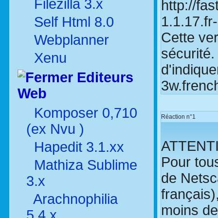
Filezilla 3.x
http://fa
1.1.17.fr
Self Html 8.0
Cette ver
Webplanner
sécurité.
Xenu
d'indique
Editeurs
3w.french
Web
Komposer 0,710
Réaction n°1
(ex Nvu )
ATTENTIO
Hapedit 3.1.xx
Pour tous
Mathiza Sublime
de Netsca
3.x
français
Arachnophilia
moins de
5.4.x