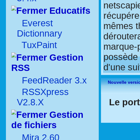
netscapi
Educatifs
récupére
Everest
mêmes th
Dictionnary
dérouter
TuxPaint
marque-p
possède l
Gestion
d'une sui
RSS
FeedReader 3.x
Nouvelle versi
RSSXpress
Le port
V2.8.X
Gestion
de fichiers
Mira 2.60