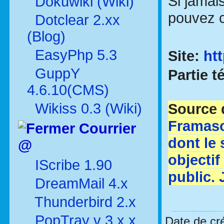
Si jamai
Dokuwiki (Wiki)
pouvez ch
Dotclear 2.xx
(Blog)
EasyPhp 5.3
Site:
ht
GuppY
Partie t
4.6.10(CMS)
Wikiss 0.3 (Wiki)
Source d
Framasof
Courrier
dont le s
@
objectif
IScribe 1.90
public. 
DreamMail 4.x
Thunderbird 2.x
PopTray v 3.x.x
Date de cr