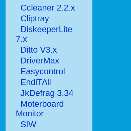
Ccleaner 2.2.x
Cliptray
DiskeeperLite
7.x
Ditto V3.x
DriverMax
Easycontrol
EndiTAll
JkDefrag 3.34
Moterboard
Monitor
SIW