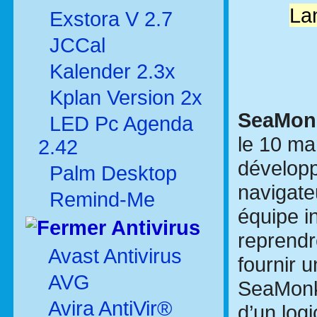
La
Exstora V 2.7
JCCal
Kalender 2.3x
Kplan Version 2x
SeaMonke
LED Pc Agenda
le 10 mar
2.42
développ
Palm Desktop
navigate
Remind-Me
équipe i
Antivirus
reprendr
Avast Antivirus
fournir 
AVG
SeaMonke
Avira AntiVir®
d’un logi