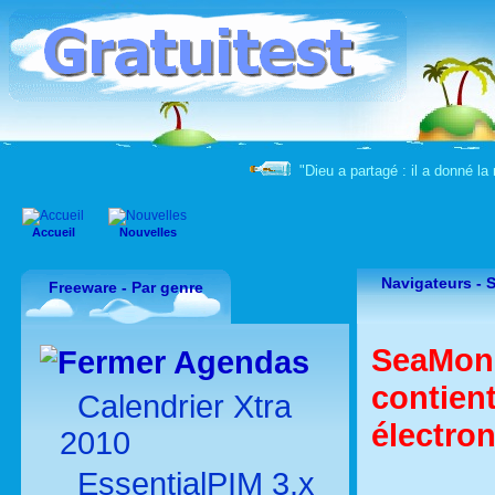
"Dieu a partagé : il a donné la 
Accueil
Nouvelles
Navigateurs - 
Freeware - Par genre
SeaMonke
Agendas
contien
Calendrier Xtra
électron
2010
EssentialPIM 3.x