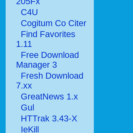
205Fx
C4U
Cogitum Co Citer
Find Favorites
1.11
Free Download
Manager 3
Fresh Download
7.xx
GreatNews 1.x
Gul
HTTrak 3.43-X
IeKill