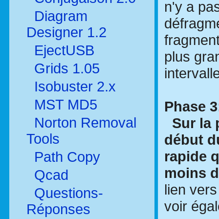
n'y a pas
Diagram
défragme
Designer 1.2
fragment
EjectUSB
plus gra
Grids 1.05
intervall
Isobuster 2.x
MST MD5
Phase 3
Norton Removal
Sur la 
Tools
début d
rapide q
Path Copy
moins d
Qcad
lien ver
Questions-
voir éga
Réponses