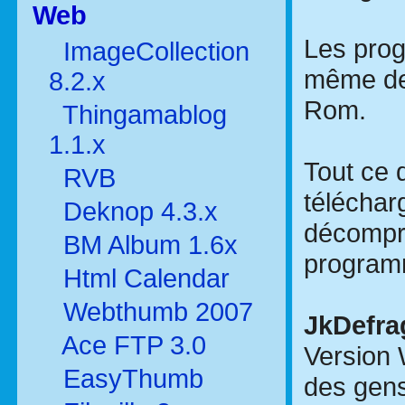
Web
Les prog
ImageCollection
même de
8.2.x
Rom.
Thingamablog
1.1.x
Tout ce 
RVB
télécharg
Deknop 4.3.x
décompre
BM Album 1.6x
program
Html Calendar
Webthumb 2007
JkDefra
Ace FTP 3.0
Version 
EasyThumb
des gens 