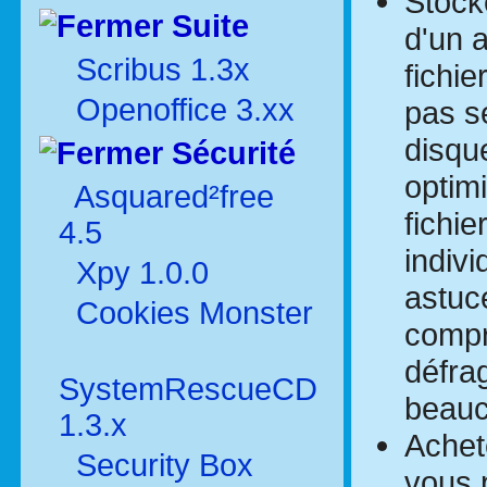
Stocke
Suite
d'un a
Scribus 1.3x
fichie
Openoffice 3.xx
pas s
disqu
Sécurité
optim
Asquared²free
fichie
4.5
indiv
Xpy 1.0.0
astuc
Cookies Monster
compr
défrag
SystemRescueCD
beauc
1.3.x
Achet
Security Box
vous 