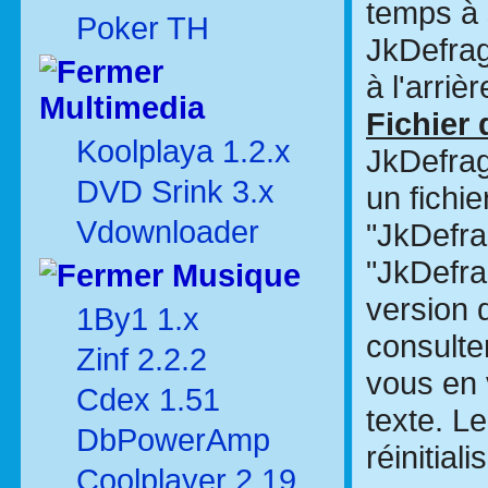
temps à 
Poker TH
JkDefrag 
à l'arriè
Multimedia
Fichier 
Koolplaya 1.2.x
JkDefrag
DVD Srink 3.x
un fichi
Vdownloader
"JkDefra
"JkDefra
Musique
version 
1By1 1.x
consulter
Zinf 2.2.2
vous en v
Cdex 1.51
texte. L
DbPowerAmp
réinitia
Coolplayer 2.19