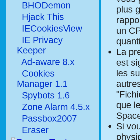
BHODemon
plus g
Hjack This
rappor
IECookiesView
un CP
IE Privacy
quant
Keeper
La pr
Ad-aware 8.x
est si
les su
Cookies
autre
Manager 1.1
"Fich
Spybots 1.6
que l
Zone Alarm 4.5.x
Space
Passbox2007
Si vo
Eraser
physi