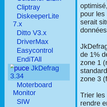
optimisé
Cliptray
pour les
DiskeeperLite
serait si
7.x
données.
Ditto V3.x
DriverMax
JkDefrag
Easycontrol
de 1% de
EndiTAll
zone 1 (r
JkDefrag
standards
3.34
zone 3 (
Moterboard
Monitor
Trier les
SIW
rendre e