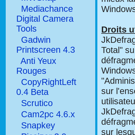
Mediachance
Windows 
Digital Camera
Tools
Droits u
JkDefrag
Gadwin
Printscreen 4.3
Total" su
défragme
Anti Yeux
Windows 
Rouges
"Adminis
CopyRightLeft
sur l'en
0.4 Beta
utilisat
Scrutico
JkDefrag
Cam2pc 4.6.x
défragme
Snapkey
sur lesqu