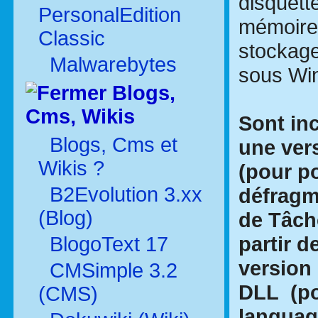
disquett
PersonalEdition
mémoires
Classic
stockage
Malwarebytes
sous Wi
Blogs,
Cms, Wikis
Sont in
Blogs, Cms et
une ver
Wikis ?
(pour p
B2Evolution 3.xx
défragme
(Blog)
de Tâche
partir d
BlogoText 17
version 
CMSimple 3.2
DLL (pou
(CMS)
languag