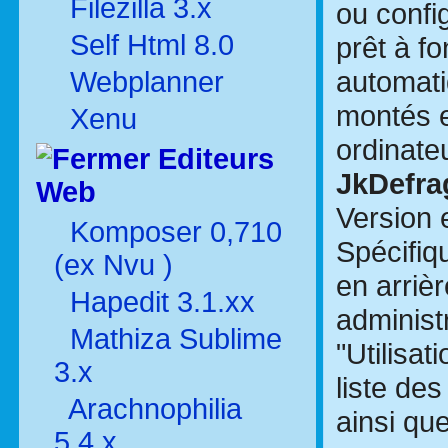
Filezilla 3.x
ou config
Self Html 8.0
prêt à fo
automati
Webplanner
montés e
Xenu
ordinateu
Editeurs
JkDefra
Web
Version
Komposer 0,710
Spécifiq
(ex Nvu )
en arrièr
Hapedit 3.1.xx
administ
Mathiza Sublime
"Utilisat
3.x
liste de
Arachnophilia
ainsi qu
5.4.x