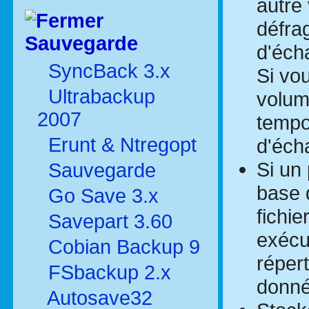
autre
défrag
Sauvegarde
d'éch
SyncBack 3.x
Si vo
Ultrabackup
volum
2007
tempor
Erunt & Ntregopt
d'éch
Si un
Sauvegarde
base 
Go Save 3.x
fichie
Savepart 3.60
exécu
Cobian Backup 9
répert
FSbackup 2.x
donné
Autosave32