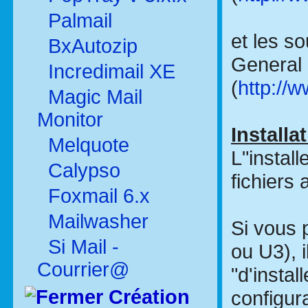
Palmail
et les s
BxAutozip
General 
Incredimail XE
(
http://w
Magic Mail
Monitor
Installa
Melquote
L"instal
Calypso
fichiers
Foxmail 6.x
Mailwasher
Si vous p
Si Mail -
ou U3), i
Courrier@
"d'instal
Création
configura