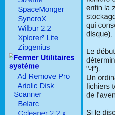
enfin la 
SpaceMonger
stockage
SyncroX
qui con
Wilbur 2.2
disque).
Xplorer² Lite
Zipgenius
Le début
Utilitaires
détermin
système
"-f").
Ad Remove Pro
Un ordin
Ariolic Disk
fichiers
Scanner
de l'aven
Belarc
Si le di
Ccleaner 2.2.x