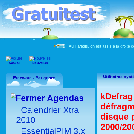
"Au Paradis, on est assis à la droite d
Accueil
Nouvelles
Utilitaires sys
Freeware - Par genre
kDefrag 
Agendas
défragm
Calendrier Xtra
disque 
2010
2000/20
EssentialPIM 3.x