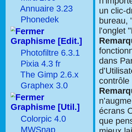
n'importe
Annuaire 3.23
un clic-d
Phonedek
bureau, 
l'onglet 
Remarq
Graphisme [Edit.]
fonction
Photofiltre 6.3.1
dans Pa
Pixia 4.3 fr
d'Utilisa
The Gimp 2.6.x
contrôle
Graphex 3.0
Remarq
n'augmen
Graphisme [Util.]
écrans C
Colorpic 4.0
que pens
MWSnap
mieux la