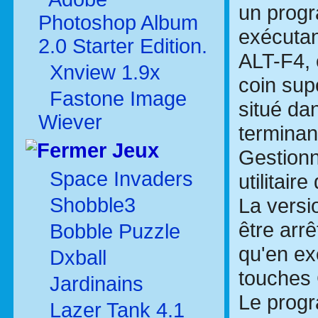
un prog
Photoshop Album
exécutan
2.0 Starter Edition.
ALT-F4, e
Xnview 1.9x
coin sup
Fastone Image
situé da
Wiever
terminan
Jeux
Gestionn
Space Invaders
utilitai
Shobble3
La versi
être arr
Bobble Puzzle
qu'en ex
Dxball
touches
Jardinains
Le prog
Lazer Tank 4.1