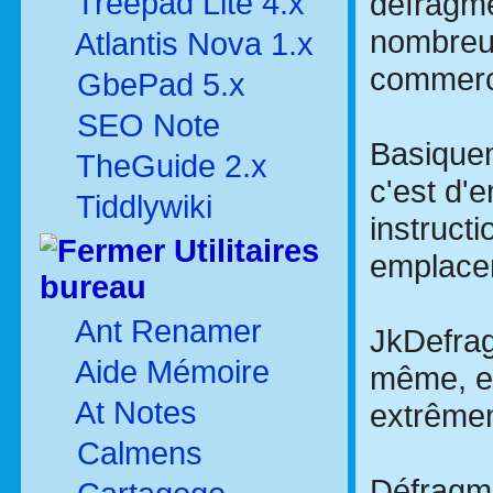
Treepad Lite 4.x
défragme
nombreu
Atlantis Nova 1.x
commerc
GbePad 5.x
SEO Note
Basiquem
TheGuide 2.x
c'est d'
Tiddlywiki
instructi
Utilitaires
emplace
bureau
Ant Renamer
JkDefrag
Aide Mémoire
même, et
At Notes
extrême
Calmens
Défragme