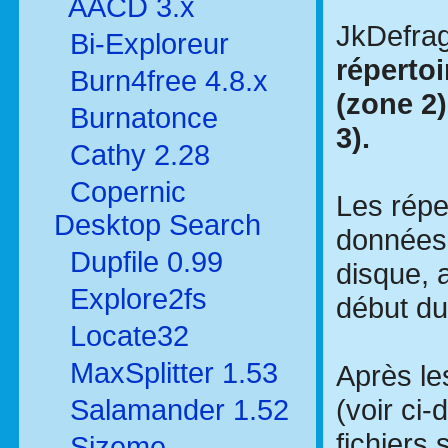
AACD 3.x
JkDefrag
Bi-Exploreur
répertoi
Burn4free 4.8.x
(zone 2)
Burnatonce
3).
Cathy 2.28
Copernic
Les répe
Desktop Search
données 
Dupfile 0.99
disque, 
Explore2fs
début du
Locate32
MaxSplitter 1.53
Après le
(voir ci
Salamander 1.52
fichiers 
Sizeme