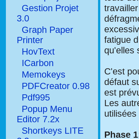
travaille
Gestion Projet
3.0
défragme
excessiv
Graph Paper
fatigue 
Printer
qu'elles
HovText
ICarbon
C'est po
Memokeys
défaut s
PDFCreator 0.98
est prévu
Pdf995
Les autr
Popup Menu
utilisée
Editor 7.2x
Shortkeys LITE
Phase 1