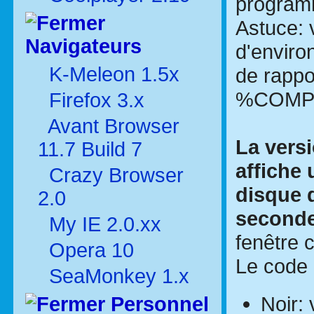
programme
Astuce: 
Navigateurs
d'enviro
K-Meleon 1.5x
de rappo
%COMPU
Firefox 3.x
Avant Browser
La vers
11.7 Build 7
affiche 
Crazy Browser
disque d
2.0
seconde
My IE 2.0.xx
fenêtre 
Opera 10
Le code c
SeaMonkey 1.x
Noir: 
Personnel