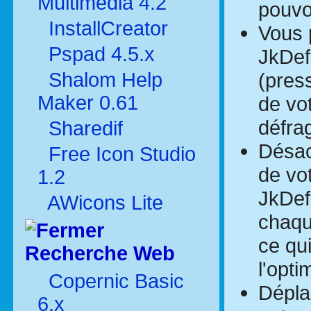
Multimédia 4.2
pouvo
InstallCreator
Vous 
Pspad 4.5.x
JkDef
Shalom Help
(pres
Maker 0.61
de vot
défra
Sharedif
Désac
Free Icon Studio
de vot
1.2
JkDef
AWicons Lite
chaque
ce qu
Recherche Web
l'opti
Copernic Basic
Dépla
6.x