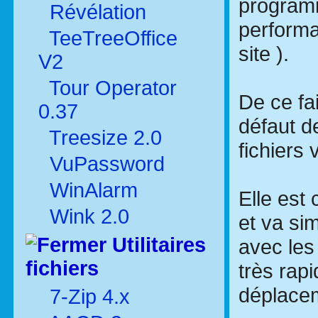
program
Révélation
performa
TeeTreeOffice
site ).
V2
Tour Operator
De ce fai
0.37
défaut d
Treesize 2.0
fichiers
VuPassword
WinAlarm
Elle est
Wink 2.0
et va sim
Utilitaires
avec les
fichiers
très rap
déplace
7-Zip 4.x