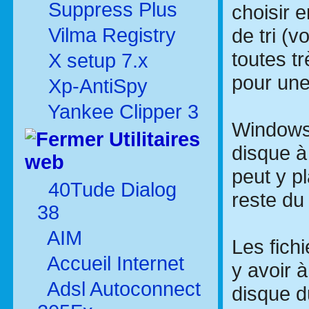
Suppress Plus
choisir 
Vilma Registry
de tri (v
toutes t
X setup 7.x
pour une 
Xp-AntiSpy
Yankee Clipper 3
Windows
Utilitaires
disque à
web
peut y pl
40Tude Dialog
reste du 
38
AIM
Les fichi
Accueil Internet
y avoir 
Adsl Autoconnect
disque d