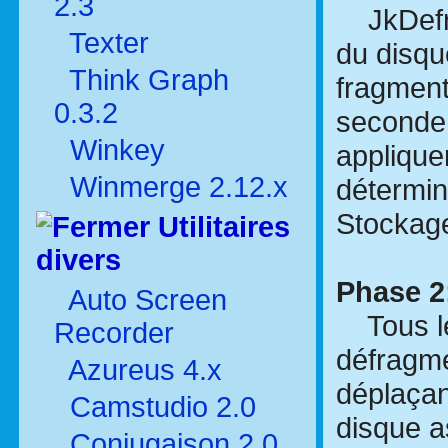
2.3
JkDefrag
Texter
du disqu
Think Graph
fragment
0.3.2
seconde 
Winkey
appliquer
Winmerge 2.12.x
détermin
Stockag
Utilitaires
divers
Phase 2
Auto Screen
Tous les
Recorder
défragme
Azureus 4.x
déplaçan
Camstudio 2.0
disque as
Conjugaison 2.0