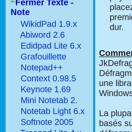
Texte -
placez
Note
premi
WikidPad 1.9.x
dur.
Abiword 2.6
Edidpad Lite 6.x
Commen
Grafouillette
JkDefrag
Notepad++
Défragme
Context 0.98.5
une libr
Keynote 1.69
Windows 
Mini Notetab 2.
Notetab Light 6.x
La plupa
Softnote 2005
basés su