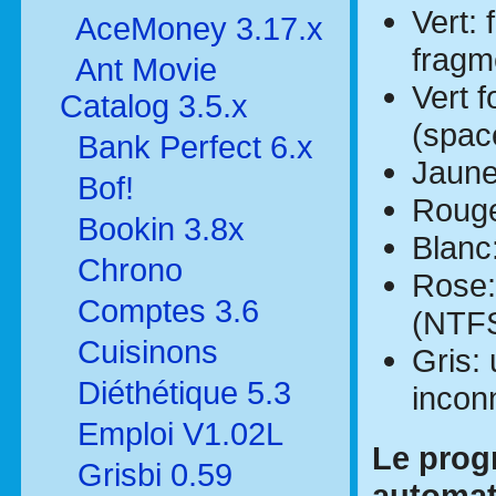
Vert: 
AceMoney 3.17.x
fragm
Ant Movie
Vert 
Catalog 3.5.x
(spac
Bank Perfect 6.x
Jaune
Bof!
Rouge
Bookin 3.8x
Blanc
Chrono
Rose:
Comptes 3.6
(NTFS
Cuisinons
Gris: 
Diéthétique 5.3
incon
Emploi V1.02L
Le prog
Grisbi 0.59
automati