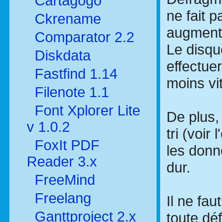
Cartagogo
ne fait p
Ckrename
augmente
Comparator 2.2
Le disqu
Diskdata
effectue
Fastfind 1.14
moins vi
Filenote 1.1
Font Xplorer Lite
De plus, 
v 1.0.2
tri (voir 
FoxIt PDF
les donn
Reader 3.x
dur.
FreeMind
Freelang
Il ne fa
Ganttproject 2.x
toute déf