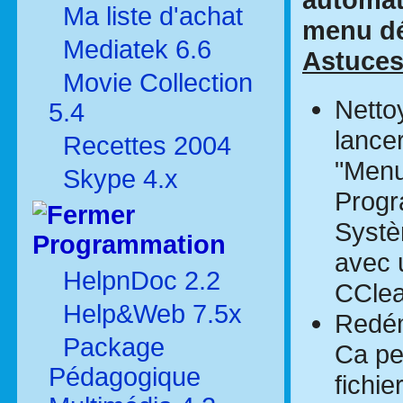
Ma liste d'achat
menu dé
Mediatek 6.6
Astuce
Movie Collection
Netto
5.4
lance
Recettes 2004
"Menu
Skype 4.x
Progr
Systè
Programmation
avec u
HelpnDoc 2.2
CClea
Help&Web 7.5x
Redém
Package
Ca pe
Pédagogique
fichie