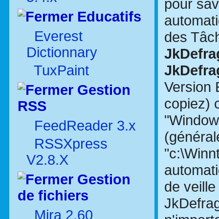
pour sav
Educatifs
automati
Everest
des Tâc
Dictionnary
JkDefra
JkDefra
TuxPaint
Version 
Gestion
copiez) c
RSS
"Windows
FeedReader 3.x
(général
RSSXpress
"c:\Winnt
V2.8.X
automati
Gestion
de veill
de fichiers
JkDefrag
Mira 2.60