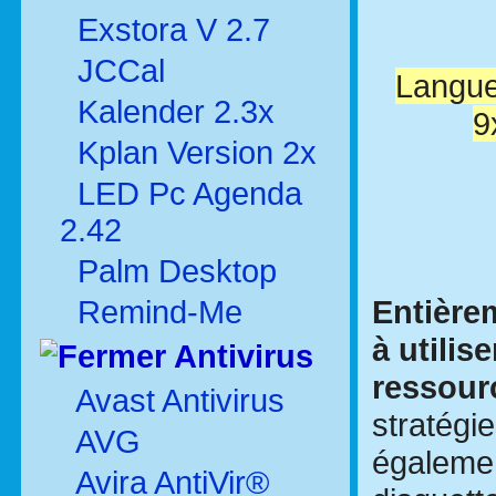
Exstora V 2.7
JCCal
Langue
Kalender 2.3x
9
Kplan Version 2x
LED Pc Agenda
2.42
Palm Desktop
Entièrem
Remind-Me
à utili
Antivirus
ressour
Avast Antivirus
stratégie
AVG
égalemen
Avira AntiVir®