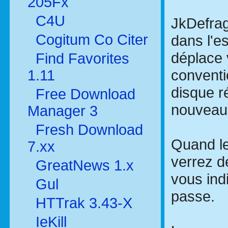
205Fx
C4U
JkDefrag
Cogitum Co Citer
dans l'e
déplace 
Find Favorites
conventio
1.11
disque r
Free Download
nouveau 
Manager 3
Fresh Download
Quand l
7.xx
verrez d
GreatNews 1.x
vous ind
Gul
passe.
HTTrak 3.43-X
IeKill