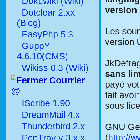
Dokuwiki (Wiki)
version
Dotclear 2.xx
(Blog)
Les sour
EasyPhp 5.3
version 
GuppY
4.6.10(CMS)
JkDefra
Wikiss 0.3 (Wiki)
sans lim
Courrier
payé vot
@
fait avoi
IScribe 1.90
sous lic
DreamMail 4.x
Thunderbird 2.x
GNU Gen
(
http://
PopTray v 3.x.x