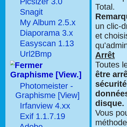
Picsizer 3.0
Total.
Snagit
Remarq
My Album 2.5.x
un clic-
Diaporama 3.x
et chois
Easyscan 1.13
qu'admin
Url2Bmp
Arrêt
Toutes l
être ar
Graphisme [View.]
sécurité
Photomeister -
données
Graphisme [View]
disque.
Irfanview 4.xx
Vous pou
Exif 1.1.7.19
méthodes
Adobe