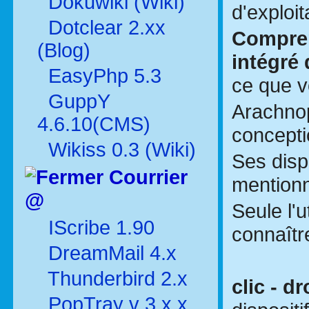
Dokuwiki (Wiki)
d'exploi
Dotclear 2.xx
Compren
(Blog)
intégré 
EasyPhp 5.3
ce que v
GuppY
Arachnop
4.6.10(CMS)
conceptio
Wikiss 0.3 (Wiki)
Ses disp
Courrier
mentionn
@
Seule l'u
IScribe 1.90
connaîtr
DreamMail 4.x
Thunderbird 2.x
clic - d
PopTray v 3.x.x