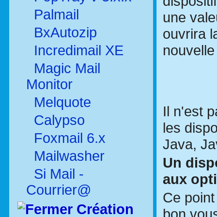
disposit
Palmail
une vale
BxAutozip
ouvrira 
nouvelle
Incredimail XE
Magic Mail
Monitor
Melquote
Il n'est
Calypso
les disp
Foxmail 6.x
Java, Ja
Mailwasher
Un dispo
Si Mail -
aux opt
Courrier@
Ce point
Création
bon vous