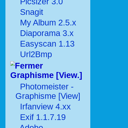
Picsizer 3.0
Snagit
My Album 2.5.x
Diaporama 3.x
Easyscan 1.13
Url2Bmp
Graphisme [View.]
Photomeister -
Graphisme [View]
Irfanview 4.xx
Exif 1.1.7.19
Adobe