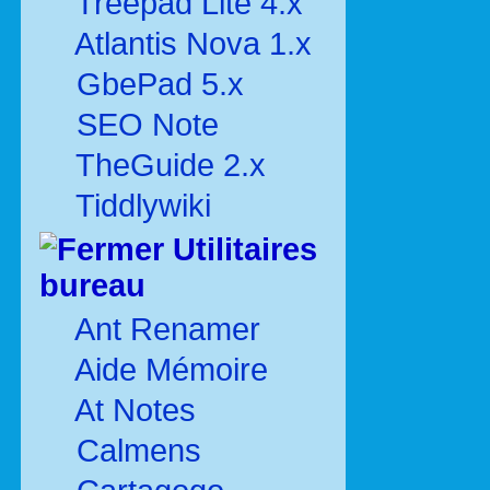
Treepad Lite 4.x
Atlantis Nova 1.x
GbePad 5.x
SEO Note
TheGuide 2.x
Tiddlywiki
Utilitaires
bureau
Ant Renamer
Aide Mémoire
At Notes
Calmens