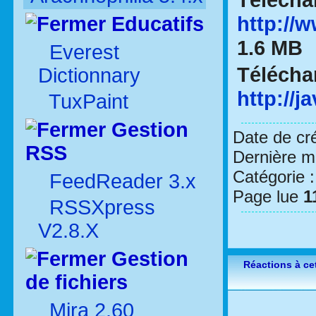
http://
Educatifs
1.6 MB
Everest
Télécha
Dictionnary
http://
TuxPaint
Gestion
Date de cr
RSS
Dernière mo
Catégorie 
FeedReader 3.x
Page lue
1
RSSXpress
V2.8.X
Gestion
Réactions à cet
de fichiers
Mira 2.60