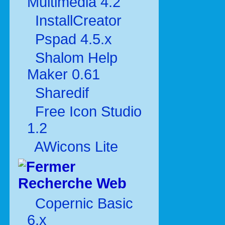
Multimédia 4.2
InstallCreator
Pspad 4.5.x
Shalom Help
Maker 0.61
Sharedif
Free Icon Studio
1.2
AWicons Lite
Recherche Web
Copernic Basic
6.x