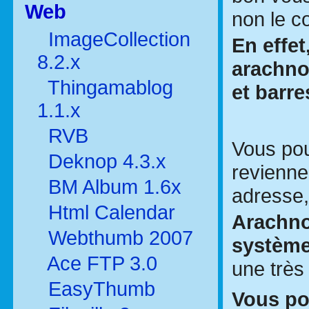
Web
non le co
ImageCollection
En effe
8.2.x
arachnop
Thingamablog
et barre
1.1.x
RVB
Vous po
Deknop 4.3.x
revienne
BM Album 1.6x
adresse,
Html Calendar
Arachno
Webthumb 2007
système
Ace FTP 3.0
une très
EasyThumb
Vous po