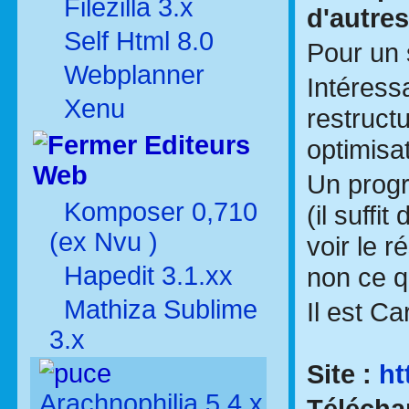
Filezilla 3.x
d'autres
Self Html 8.0
Pour un 
Webplanner
Intéress
Xenu
restruct
Editeurs
optimisa
Web
Un progr
Komposer 0,710
(il suff
(ex Nvu )
voir le r
Hapedit 3.1.xx
non ce qu
Mathiza Sublime
Il est C
3.x
Site :
ht
Arachnophilia 5.4.x
Télécha