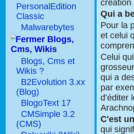
création
PersonalEdition
Qui a b
Classic
Pour la p
Malwarebytes
et celui 
Blogs,
comprend
Cms, Wikis
Celui qui
Blogs, Cms et
grosseur
Wikis ?
qui a de
B2Evolution 3.xx
par exemp
(Blog)
d'éditer 
BlogoText 17
Arachnop
CMSimple 3.2
C'est u
(CMS)
qui signi