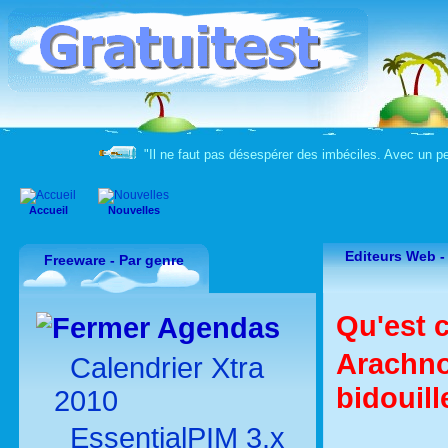
"Il ne faut pas désespérer des imbéciles. Avec un peu
Accueil
Nouvelles
Editeurs Web -
Freeware - Par genre
Qu'est 
Agendas
Arachno
Calendrier Xtra
bidouill
2010
EssentialPIM 3.x