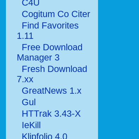
C4U
Cogitum Co Citer
Find Favorites
1.11
Free Download
Manager 3
Fresh Download
7.xx
GreatNews 1.x
Gul
HTTrak 3.43-X
IeKill
Klipfolio 4.0