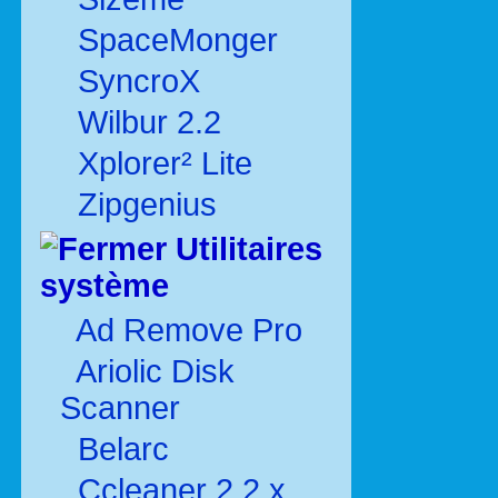
SpaceMonger
SyncroX
Wilbur 2.2
Xplorer² Lite
Zipgenius
Utilitaires
système
Ad Remove Pro
Ariolic Disk
Scanner
Belarc
Ccleaner 2.2.x