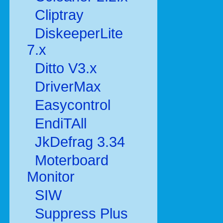
Cliptray
DiskeeperLite
7.x
Ditto V3.x
DriverMax
Easycontrol
EndiTAll
JkDefrag 3.34
Moterboard
Monitor
SIW
Suppress Plus