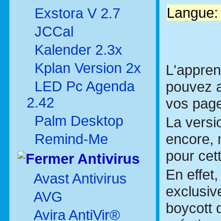
Langue: 
Exstora V 2.7
JCCal
Kalender 2.3x
Kplan Version 2x
L'appren
LED Pc Agenda
pouvez a
2.42
vos pag
Palm Desktop
La versi
encore, m
Remind-Me
pour cet
Antivirus
En effet
Avast Antivirus
exclusiv
AVG
boycott d
Avira AntiVir®