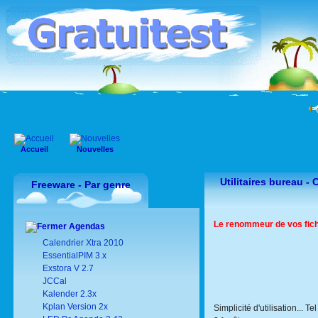
Accueil
Nouvelles
Utilitaires bureau -
Freeware - Par genre
Le renommeur de vos fich
Agendas
Calendrier Xtra 2010
EssentialPIM 3.x
Exstora V 2.7
JCCal
Kalender 2.3x
Kplan Version 2x
Simplicité d'utilisation... T