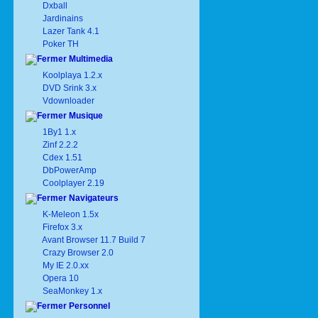
Dxball
Jardinains
Lazer Tank 4.1
Poker TH
Multimedia
Koolplaya 1.2.x
DVD Srink 3.x
Vdownloader
Musique
1By1 1.x
Zinf 2.2.2
Cdex 1.51
DbPowerAmp
Coolplayer 2.19
Navigateurs
K-Meleon 1.5x
Firefox 3.x
Avant Browser 11.7 Build 7
Crazy Browser 2.0
My IE 2.0.xx
Opera 10
SeaMonkey 1.x
Personnel