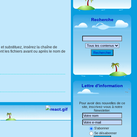
Recherche
et substituez, insérez la chaîne de
nt les fichiers avant ou après le nom de
Rechercher
Lettre d'information
Pour avoir des nouvelles de ce
site, inscrivez-vous à notre
Newsletter.
S'abonner
Se désabonner