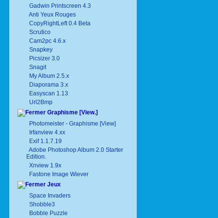
Gadwin Printscreen 4.3
Anti Yeux Rouges
CopyRightLeft 0.4 Beta
Scrutico
Cam2pc 4.6.x
Snapkey
Picsizer 3.0
Snagit
My Album 2.5.x
Diaporama 3.x
Easyscan 1.13
Url2Bmp
Graphisme [View.]
Photomeister - Graphisme [View]
Irfanview 4.xx
Exif 1.1.7.19
Adobe Photoshop Album 2.0 Starter
Edition.
Xnview 1.9x
Fastone Image Wiever
Jeux
Space Invaders
Shobble3
Bobble Puzzle