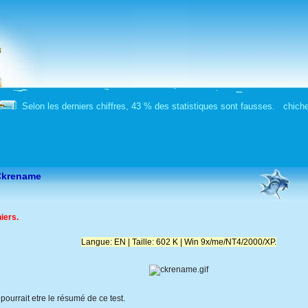
Selon les derniers chiffres, 43 % des statistiques sont fausses. chiche
 Ckrename
iers.
Langue: EN | Taille: 602 K | Win 9x/me/NT4/2000/XP.
el pourrait etre le résumé de ce test.