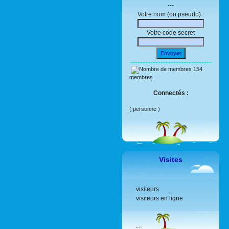
---
Votre nom (ou pseudo) :
Votre code secret
Envoyer
154
membres
Connectés :
( personne )
Visites
visiteurs
visiteurs en ligne