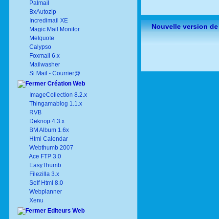
Palmail
BxAutozip
Incredimail XE
Nouvelle version de
Magic Mail Monitor
Melquote
Calypso
Foxmail 6.x
Mailwasher
Si Mail - Courrier@
Création Web
ImageCollection 8.2.x
Thingamablog 1.1.x
RVB
Deknop 4.3.x
BM Album 1.6x
Html Calendar
Webthumb 2007
Ace FTP 3.0
EasyThumb
Filezilla 3.x
Self Html 8.0
Webplanner
Xenu
Editeurs Web