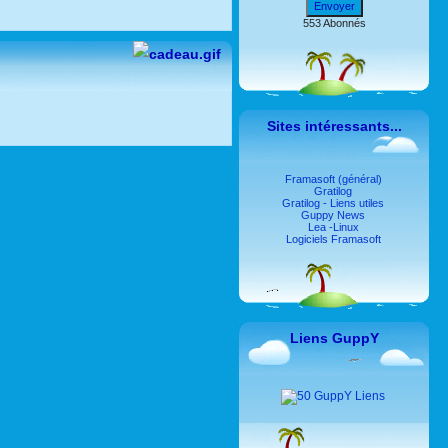
Envoyer
553 Abonnés
Sites intéressants...
Framasoft (général)
Gratilog
Gratilog - Liens utiles
Guppy News
Lea -Linux
Logiciels Framasoft
Liens GuppY