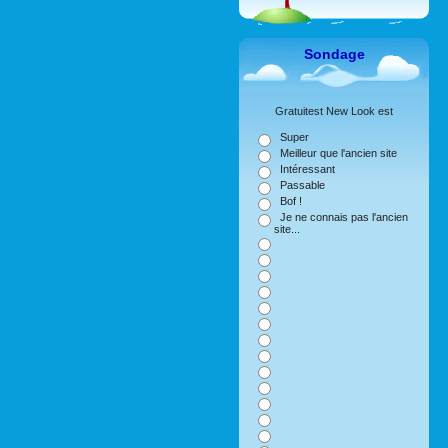
Sondage
Gratuitest New Look est
Super
Meilleur que l'ancien site
Intéressant
Passable
Bof !
Je ne connais pas l'ancien
site...