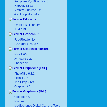
Komposer 0,710 (ex Nvu )
Hapedit 3.1.xx
Mathiza Sublime 3.x
Arachnophilia 5.4.x
Educatifs
Everest Dictionnary
TuxPaint
Gestion RSS
FeedReader 3.x
RSSXpress V2.8.X
Gestion de fichiers
Mira 2.60
Annuaire 3.23
Phonedek
Graphisme [Edit.]
Photofiltre 6.3.1
Pixia 4.3 fr
The Gimp 2.6.x
Graphex 3.0
Graphisme [Util.]
Colorpic 4.0
MWSnap
Mediachance Digital Camera Tools