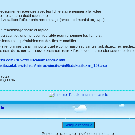
ectionner le répertoire avec les fichiers à renommer à la volée.
ir le contenu dudit répertoire.
évisualiser l'effet après renommage (avec incrémentation, svp !).
 un renommage facile et rapide.
puissant et fortement configurable pour renommer les fichiers.
 visionnement préalablement des fichier modifier.
sois renommés dans n'importe quelle combinaison suivantes: substituez, recherchez 
e nom de fichier, changez l'extension, retirez l'extension, numéroter séquentielleme
ucks.com/CKSoft/CKRename/index.htm
unsite.cnlab-switch.ch/mirror/winsite/win95/dskutil/ckrn_108.exe
 00:23
08 @ 01:15
Imprimer l'article
cle
Réagir à cet article
Personne n'a encore laissé de commentaire.