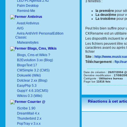
LED Pc Agenda 2.42
3 fenêtres :
Palm Desktop
Remind-Me
la première
pour sél
La deuxième
pour vo
Antivirus
La troisième
pour pr
Avast Antivirus
AVG
Peut très bien suffire pour
Avira AntiVir® PersonalEdition
CKRename est un utilitaire 
Classic
Les dispositifs incluent le
Malwarebytes
Les fichiers peuvent être 
caractères avant ou après l
Blogs, Cms, Wikis
fichier
Blogs, Cms et Wikis ?
Site :
http://www.musics
B2Evolution 3.xx (Blog)
Téléchargement :
ftp://s
BlogoText 17
CMSimple 3.2 (CMS)
Date de création :
26/07/2004 @
Dokuwiki (Wiki)
Dernière modification :
17/08/20
Catégorie :
Utilitaires bureau
Dotclear 2.xx (Blog)
Page lue
11816 fois
EasyPhp 5.3
GuppY 4.6.10(CMS)
Wikiss 0.3 (Wiki)
Réactions à cet arti
Courrier @
IScribe 1.90
DreamMail 4.x
Thunderbird 2.x
PopTray v 3.x.x