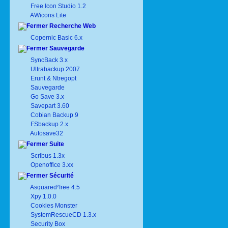
Free Icon Studio 1.2
AWicons Lite
Recherche Web
Copernic Basic 6.x
Sauvegarde
SyncBack 3.x
Ultrabackup 2007
Erunt & Ntregopt
Sauvegarde
Go Save 3.x
Savepart 3.60
Cobian Backup 9
FSbackup 2.x
Autosave32
Suite
Scribus 1.3x
Openoffice 3.xx
Sécurité
Asquared²free 4.5
Xpy 1.0.0
Cookies Monster
SystemRescueCD 1.3.x
Security Box