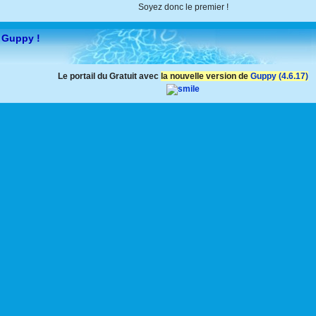
Soyez donc le premier !
 Guppy !
Le portail du Gratuit avec
la nouvelle version de
Guppy (4.6.17)