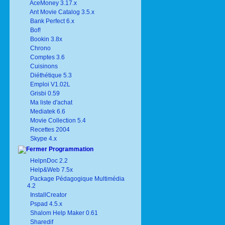
AceMoney 3.17.x
Ant Movie Catalog 3.5.x
Bank Perfect 6.x
Bof!
Bookin 3.8x
Chrono
Comptes 3.6
Cuisinons
Diéthétique 5.3
Emploi V1.02L
Grisbi 0.59
Ma liste d'achat
Mediatek 6.6
Movie Collection 5.4
Recettes 2004
Skype 4.x
Programmation
HelpnDoc 2.2
Help&Web 7.5x
Package Pédagogique Multimédia
4.2
InstallCreator
Pspad 4.5.x
Shalom Help Maker 0.61
Sharedif