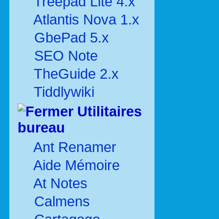
Treepad Lite 4.x
Atlantis Nova 1.x
GbePad 5.x
SEO Note
TheGuide 2.x
Tiddlywiki
Utilitaires
bureau
Ant Renamer
Aide Mémoire
At Notes
Calmens