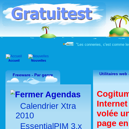
"Les conneries, c'est comme les 
Accueil
Nouvelles
Utilitaires web
Freeware - Par genre
Cogitum
Agendas
Internet
Calendrier Xtra
volée u
2010
page en
EssentialPIM 3.x