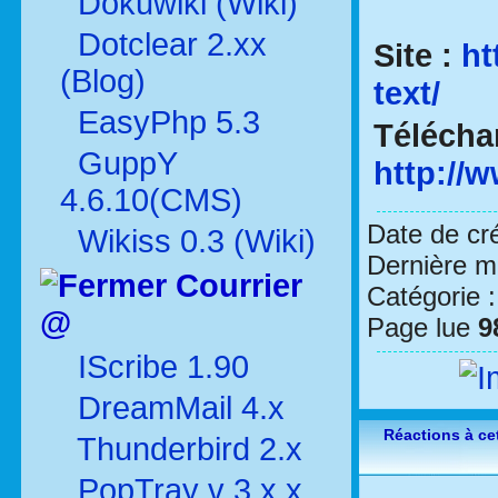
Dokuwiki (Wiki)
Dotclear 2.xx
Site :
ht
(Blog)
text/
EasyPhp 5.3
Télécha
GuppY
http://
4.6.10(CMS)
Date de cr
Wikiss 0.3 (Wiki)
Dernière mo
Courrier
Catégorie 
@
Page lue
9
IScribe 1.90
DreamMail 4.x
Réactions à cet
Thunderbird 2.x
PopTray v 3.x.x