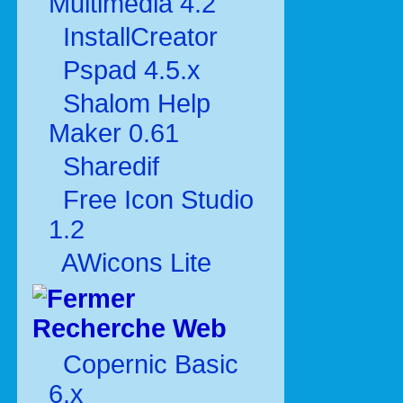
Multimédia 4.2
InstallCreator
Pspad 4.5.x
Shalom Help
Maker 0.61
Sharedif
Free Icon Studio
1.2
AWicons Lite
Recherche Web
Copernic Basic
6.x