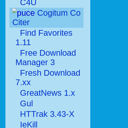
C4U
Cogitum Co
Citer
Find Favorites
1.11
Free Download
Manager 3
Fresh Download
7.xx
GreatNews 1.x
Gul
HTTrak 3.43-X
IeKill