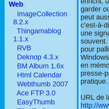
enrichi, 
Web
garder ou
ImageCollection
peut auss
8.2.x
c'est-à-
Thingamablog
une signa
1.1.x
souvent. 
RVB
pour pall
Deknop 4.3.x
Windows,
en mémoir
BM Album 1.6x
presse-pa
Html Calendar
pratique.
Webthumb 2007
Ace FTP 3.0
URL de la
EasyThumb
http://w