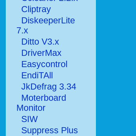
Cliptray
DiskeeperLite
7.x
Ditto V3.x
DriverMax
Easycontrol
EndiTAll
JkDefrag 3.34
Moterboard
Monitor
SIW
Suppress Plus