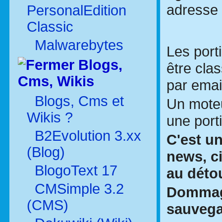
adresse 
PersonalEdition
Classic
Malwarebytes
Les port
Blogs,
être cla
Cms, Wikis
par email
Blogs, Cms et
Un moteu
Wikis ?
une porti
B2Evolution 3.xx
C'est u
(Blog)
news, ci
BlogoText 17
au déto
CMSimple 3.2
Dommage
(CMS)
sauvega