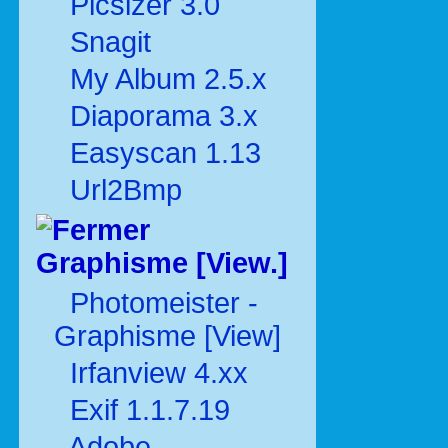
Picsizer 3.0
Snagit
My Album 2.5.x
Diaporama 3.x
Easyscan 1.13
Url2Bmp
Graphisme [View.]
Photomeister -
Graphisme [View]
Irfanview 4.xx
Exif 1.1.7.19
Adobe