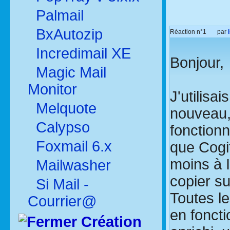
Palmail
BxAutozip
Réaction n°1
par
Incredimail XE
Bonjour,
Magic Mail
Monitor
J'utilisa
Melquote
nouveau, 
Calypso
fonction
Foxmail 6.x
que Cogit
moins à I
Mailwasher
copier sur
Si Mail -
Toutes l
Courrier@
en foncti
Création