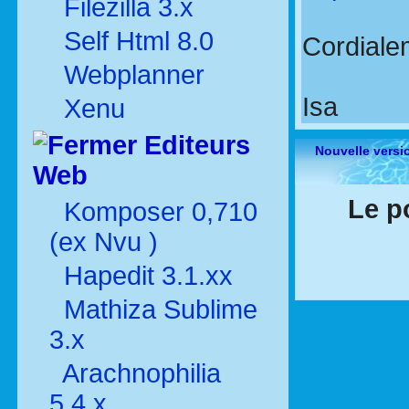
Filezilla 3.x
Self Html 8.0
Cordiale
Webplanner
Isa
Xenu
Editeurs
Nouvelle versi
Web
Le p
Komposer 0,710
(ex Nvu )
Hapedit 3.1.xx
Mathiza Sublime
3.x
Arachnophilia
5.4.x