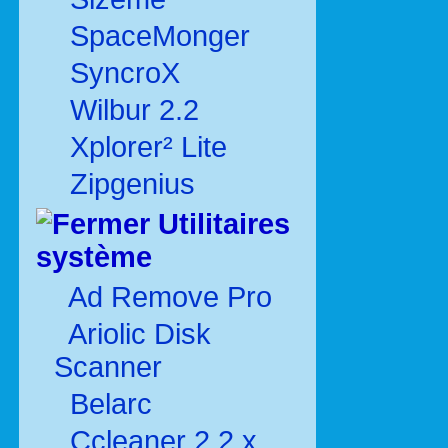
SpaceMonger
SyncroX
Wilbur 2.2
Xplorer² Lite
Zipgenius
Utilitaires
système
Ad Remove Pro
Ariolic Disk
Scanner
Belarc
Ccleaner 2.2.x