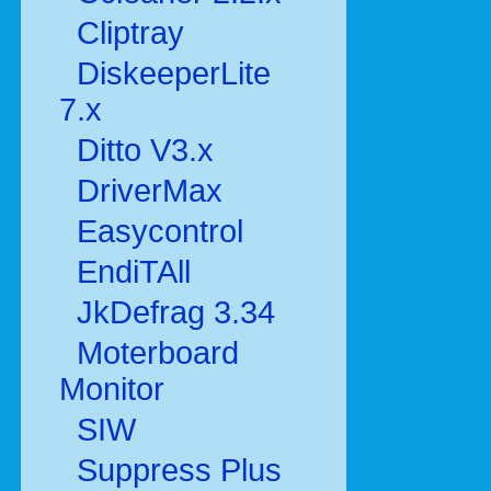
Cliptray
DiskeeperLite
7.x
Ditto V3.x
DriverMax
Easycontrol
EndiTAll
JkDefrag 3.34
Moterboard
Monitor
SIW
Suppress Plus