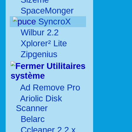
SpaceMonger
SyncroX
Wilbur 2.2
Xplorer² Lite
Zipgenius
Utilitaires
système
Ad Remove Pro
Ariolic Disk
Scanner
Belarc
Ccleaner 2.2.x