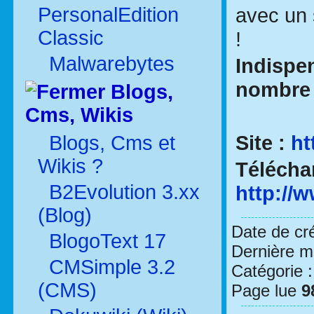
PersonalEdition
avec un s
Classic
!
Malwarebytes
Indispe
nombre 
Blogs,
Cms, Wikis
Site :
ht
Blogs, Cms et
Wikis ?
Télécha
B2Evolution 3.xx
http://
(Blog)
Date de cr
BlogoText 17
Dernière mo
CMSimple 3.2
Catégorie 
(CMS)
Page lue
9