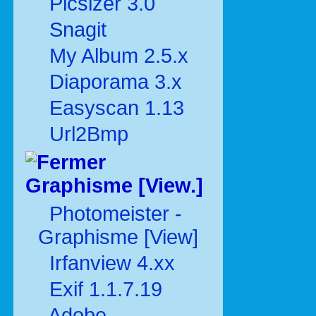
Picsizer 3.0
Snagit
My Album 2.5.x
Diaporama 3.x
Easyscan 1.13
Url2Bmp
Graphisme [View.]
Photomeister -
Graphisme [View]
Irfanview 4.xx
Exif 1.1.7.19
Adobe