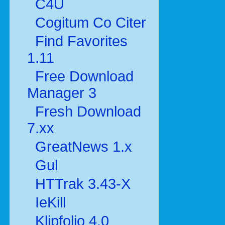
C4U
Cogitum Co Citer
Find Favorites
1.11
Free Download
Manager 3
Fresh Download
7.xx
GreatNews 1.x
Gul
HTTrak 3.43-X
IeKill
Klipfolio 4.0