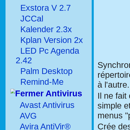
Exstora V 2.7
JCCal
Kalender 2.3x
Kplan Version 2x
LED Pc Agenda
2.42
SynchronX
Palm Desktop
répertoir
Remind-Me
à l'autre.
Antivirus
Il ne fa
Avast Antivirus
simple et
menus "
AVG
Crée des
Avira AntiVir®