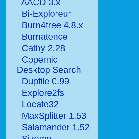
AACD 3.x
Bi-Exploreur
Burn4free 4.8.x
Burnatonce
Cathy 2.28
Copernic
Desktop Search
Dupfile 0.99
Explore2fs
Locate32
MaxSplitter 1.53
Salamander 1.52
Sizeme