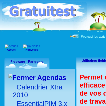
Pourquoi les abris 
Accueil
Nouvelles
Utilitaires fich
Freeware - Par genre
Permet d
Agendas
efficace
Calendrier Xtra
de vos d
2010
de trava
EssentialPIM 3.x