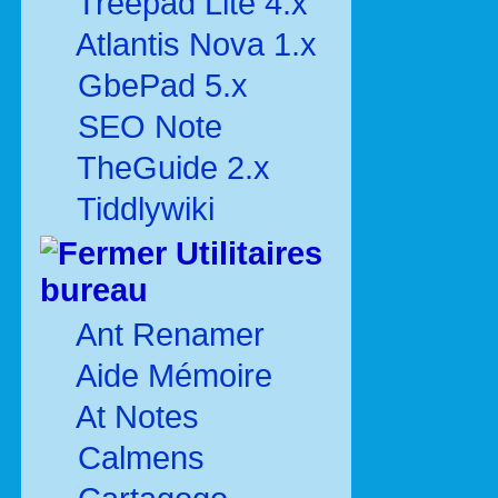
Treepad Lite 4.x
Atlantis Nova 1.x
GbePad 5.x
SEO Note
TheGuide 2.x
Tiddlywiki
Utilitaires
bureau
Ant Renamer
Aide Mémoire
At Notes
Calmens