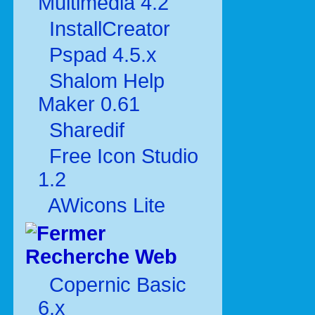
Multimédia 4.2
InstallCreator
Pspad 4.5.x
Shalom Help
Maker 0.61
Sharedif
Free Icon Studio
1.2
AWicons Lite
Recherche Web
Copernic Basic
6.x