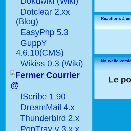
Dokuwiki (Wiki)
Dotclear 2.xx
Réactions à cet
(Blog)
EasyPhp 5.3
GuppY
4.6.10(CMS)
Nouvelle versi
Wikiss 0.3 (Wiki)
Courrier
Le po
@
IScribe 1.90
DreamMail 4.x
Thunderbird 2.x
PopTray v 3.x.x