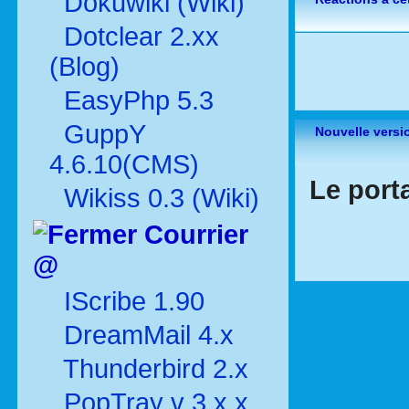
Dokuwiki (Wiki)
Dotclear 2.xx
(Blog)
EasyPhp 5.3
GuppY
Nouvelle versi
4.6.10(CMS)
Le port
Wikiss 0.3 (Wiki)
Courrier
@
IScribe 1.90
DreamMail 4.x
Thunderbird 2.x
PopTray v 3.x.x