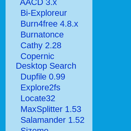
AACD 3.x
Bi-Exploreur
Burn4free 4.8.x
Burnatonce
Cathy 2.28
Copernic
Desktop Search
Dupfile 0.99
Explore2fs
Locate32
MaxSplitter 1.53
Salamander 1.52
Sizeme