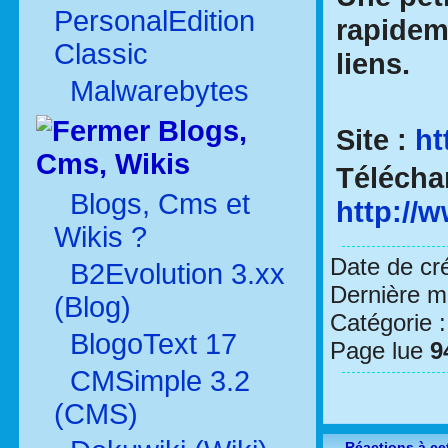
PersonalEdition
rapidem
Classic
liens.
Malwarebytes
Blogs,
Site :
ht
Cms, Wikis
Télécha
Blogs, Cms et
http://w
Wikis ?
Date de cr
B2Evolution 3.xx
Dernière mo
(Blog)
Catégorie 
BlogoText 17
Page lue
9
CMSimple 3.2
(CMS)
Réactions à cet