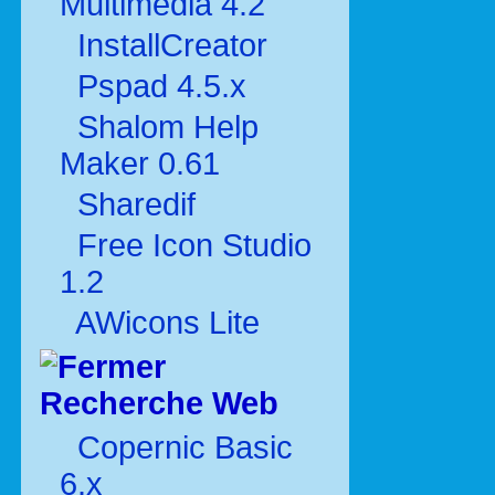
Multimédia 4.2
InstallCreator
Pspad 4.5.x
Shalom Help
Maker 0.61
Sharedif
Free Icon Studio
1.2
AWicons Lite
Recherche Web
Copernic Basic
6.x