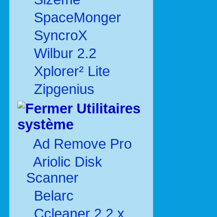
SpaceMonger
SyncroX
Wilbur 2.2
Xplorer² Lite
Zipgenius
Utilitaires
système
Ad Remove Pro
Ariolic Disk
Scanner
Belarc
Ccleaner 2.2.x