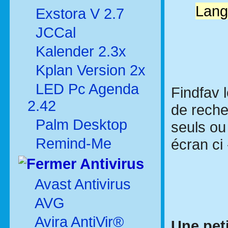
Lang
Exstora V 2.7
JCCal
Kalender 2.3x
Kplan Version 2x
LED Pc Agenda
Findfav 
2.42
de reche
Palm Desktop
seuls ou 
Remind-Me
écran ci
Antivirus
Avast Antivirus
AVG
Avira AntiVir®
Une peti