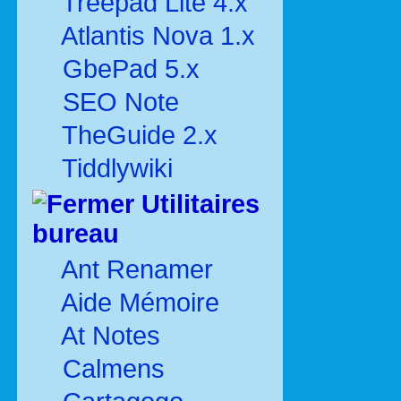
Treepad Lite 4.x
Atlantis Nova 1.x
GbePad 5.x
SEO Note
TheGuide 2.x
Tiddlywiki
Utilitaires
bureau
Ant Renamer
Aide Mémoire
At Notes
Calmens