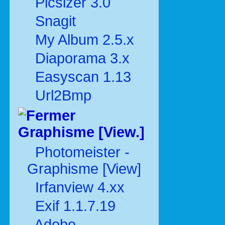
Picsizer 3.0
Snagit
My Album 2.5.x
Diaporama 3.x
Easyscan 1.13
Url2Bmp
Graphisme [View.]
Photomeister -
Graphisme [View]
Irfanview 4.xx
Exif 1.1.7.19
Adobe