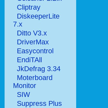
Cliptray
DiskeeperLite
7.x
Ditto V3.x
DriverMax
Easycontrol
EndiTAll
JkDefrag 3.34
Moterboard
Monitor
SIW
Suppress Plus