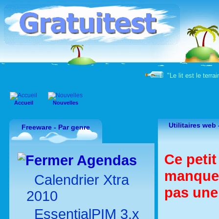
"Le lit est le terr
Accueil
Nouvelles
Utilitaires web
Freeware - Par genre
Ce peti
Agendas
manque d
Calendrier Xtra
pas une 
2010
EssentialPIM 3.x