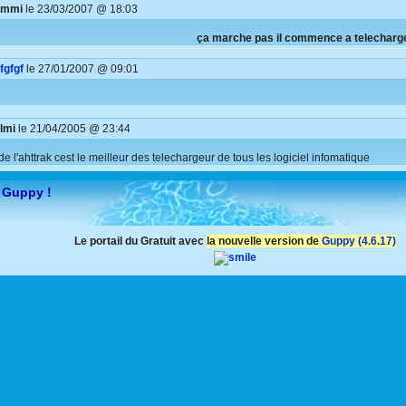
hmmi
le 23/03/2007 @ 18:03
ça marche pas il commence a telecharge
fgfgf
le 27/01/2007 @ 09:01
lmi
le 21/04/2005 @ 23:44
de l'ahttrak cest le meilleur des telechargeur de tous les logiciel infomatique ..
 Guppy !
Le portail du Gratuit avec
la nouvelle version de
Guppy (4.6.17)