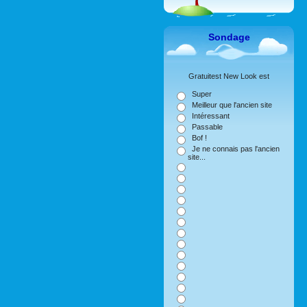
Sondage
Gratuitest New Look est
Super
Meilleur que l'ancien site
Intéressant
Passable
Bof !
Je ne connais pas l'ancien
site...