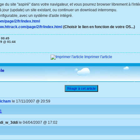
du site "aspiré" dans votre navigateur, et vous pourrez browser librement à l'inté
 jour (update) un site existant, ou continuer un download interrompu.
nfigurable, avec un système d'aide intégré.
om/page/2/fr/index.html
ww.httrack.com/page/2/fr/index.html
(Choisir le lien en fonction de votre OS...)
 00:45
09 @ 01:44
Imprimer l'article
cle
Réagir à cet article
icham
le 17/11/2007 @ 20:59
i1
di_w_3ddi
le 04/04/2007 @ 17:02