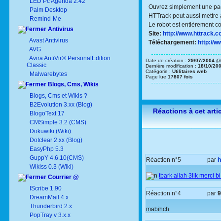
LED Pc Agenda 2.42
Ouvrez simplement une page 
Palm Desktop
HTTrack peut aussi mettre à
Remind-Me
Le robot est entièrement co
Antivirus
Site:
http://www.httrack.c
Avast Antivirus
Téléchargement:
http://w
AVG
Avira AntiVir® PersonalEdition
Date de création :
29/07/2004 @
Classic
Dernière modification :
18/10/20
Catégorie :
Utilitaires web
Malwarebytes
Page lue
17807 fois
Blogs, Cms, Wikis
Blogs, Cms et Wikis ?
B2Evolution 3.xx (Blog)
Réactions à cet arti
BlogoText 17
CMSimple 3.2 (CMS)
Dokuwiki (Wiki)
Dotclear 2.xx (Blog)
EasyPhp 5.3
GuppY 4.6.10(CMS)
Réaction n°5
par
h
Wikiss 0.3 (Wiki)
tbark allah 3lik merci b
Courrier @
IScribe 1.90
Réaction n°4
par
9
DreamMail 4.x
Thunderbird 2.x
mabihch
PopTray v 3.x.x