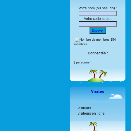
---
Votre nom (ou pseudo) :
Votre code secret
Envoyer
154
membres
Connectés :
( personne )
Visites
visiteurs
visiteurs en ligne