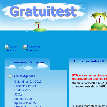
Accueil
Nouvelles
Utilitaires web - HT
Freeware - Par genre
HTTrack est un aspirateur 
Agendas
récursivement tous les ré
Calendrier Xtra 2010
Nouvelle version 3.42-2 
EssentialPIM 3.x
changements dans l'API.
Exstora V 2.7
JCCal
Kalender 2.3x
Kplan Version 2x
HTTrack réorganise la struct