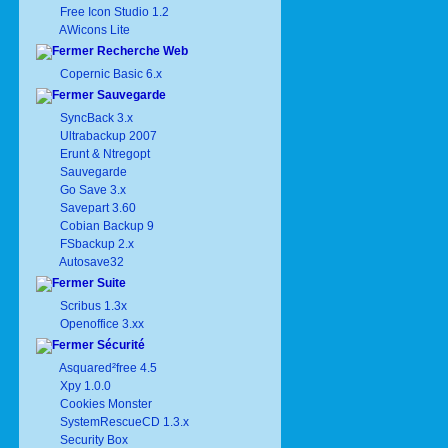
Free Icon Studio 1.2
AWicons Lite
Recherche Web
Copernic Basic 6.x
Sauvegarde
SyncBack 3.x
Ultrabackup 2007
Erunt & Ntregopt
Sauvegarde
Go Save 3.x
Savepart 3.60
Cobian Backup 9
FSbackup 2.x
Autosave32
Suite
Scribus 1.3x
Openoffice 3.xx
Sécurité
Asquared²free 4.5
Xpy 1.0.0
Cookies Monster
SystemRescueCD 1.3.x
Security Box