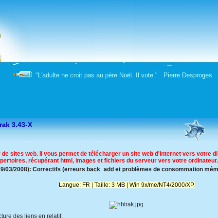
"L'adulte ne croit pas au père Noël. Il vote." Pierre Desproges
Trak 3.43-X
de sites web. Il vous permet de télécharger un site web d'Internet vers votre d
pertoires, récupérant html, images et fichiers du serveur vers votre ordinateur.
(19/03/2008): Correctifs (erreurs back_add et problèmes de consommation mémo
Langue: FR | Taille: 3 MB | Win 9x/me/NT4/2000/XP.
ure des liens en relatif.