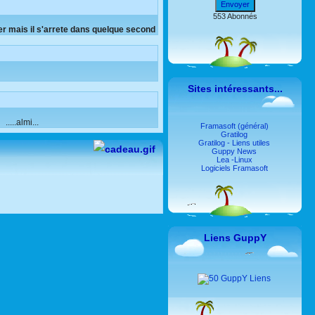
Envoyer
553 Abonnés
r mais il s'arrete dans quelque second
Sites intéressants...
...almi...
Framasoft (général)
Gratilog
Gratilog - Liens utiles
Guppy News
Lea -Linux
Logiciels Framasoft
Liens GuppY