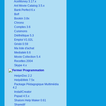
AceMoney 3.17.x
Ant Movie Catalog 3.5.x
Bank Perfect 6.x
Bof!
Bookin 3.8x
Chrono
Comptes 3.6
Cuisinons
Diéthétique 5.3
Emploi V1.02L
Grisbi 0.59
Ma liste d'achat
Mediatek 6.6
Movie Collection 5.4
Recettes 2004
Skype 4.x
Programmation
HelpnDoc 2.2
Help&Web 7.5x
Package Pédagogique Multimédia
4.2
InstallCreator
Pspad 4.5.x
Shalom Help Maker 0.61
Sharedif