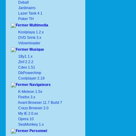
Dxball
Jardinains
Lazer Tank 4.1
Poker TH
Multimedia
Koolplaya 1.2.x
DVD Srink 3.x
Vdownloader
Musique
1By1 1.x
Zinf 2.2.2
Cdex 1.51
DbPowerAmp
Coolplayer 2.19
Navigateurs
K-Meleon 1.5x
Firefox 3.x
Avant Browser 11.7 Build 7
Crazy Browser 2.0
My IE 2.0.xx
Opera 10
SeaMonkey 1.x
Personnel