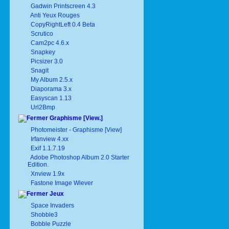
Gadwin Printscreen 4.3
Anti Yeux Rouges
CopyRightLeft 0.4 Beta
Scrutico
Cam2pc 4.6.x
Snapkey
Picsizer 3.0
Snagit
My Album 2.5.x
Diaporama 3.x
Easyscan 1.13
Url2Bmp
Graphisme [View.]
Photomeister - Graphisme [View]
Irfanview 4.xx
Exif 1.1.7.19
Adobe Photoshop Album 2.0 Starter
Edition.
Xnview 1.9x
Fastone Image Wiever
Jeux
Space Invaders
Shobble3
Bobble Puzzle