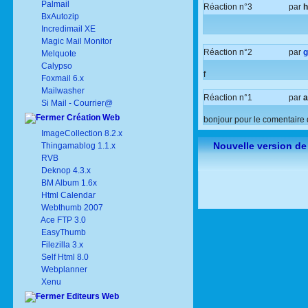
Palmail
Réaction n°3
par
BxAutozip
Incredimail XE
Magic Mail Monitor
Réaction n°2
par
g
Melquote
Calypso
f
Foxmail 6.x
Mailwasher
Réaction n°1
par
a
Si Mail - Courrier@
Création Web
bonjour pour le comentaire 
ImageCollection 8.2.x
Nouvelle version de
Thingamablog 1.1.x
RVB
Deknop 4.3.x
BM Album 1.6x
Html Calendar
Webthumb 2007
Ace FTP 3.0
EasyThumb
Filezilla 3.x
Self Html 8.0
Webplanner
Xenu
Editeurs Web