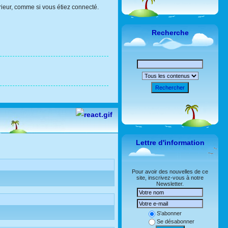
rieur, comme si vous étiez connecté.
Recherche
Rechercher
Lettre d'information
Pour avoir des nouvelles de ce
site, inscrivez-vous à notre
Newsletter.
S'abonner
Se désabonner