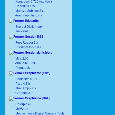
Komposer 0,710 (ex Nvu )
Hapedit 3.1.xx
Mathiza Sublime 3.x
Arachnophilia 5.4.x
Educatifs
Everest Dictionnary
TuxPaint
Gestion RSS
FeedReader 3.x
RSSXpress V2.8.X
Gestion de fichiers
Mira 2.60
Annuaire 3.23
Phonedek
Graphisme [Edit.]
Photofiltre 6.3.1
Pixia 4.3 fr
The Gimp 2.6.x
Graphex 3.0
Graphisme [Util.]
Colorpic 4.0
MWSnap
Mediachance Digital Camera Tools