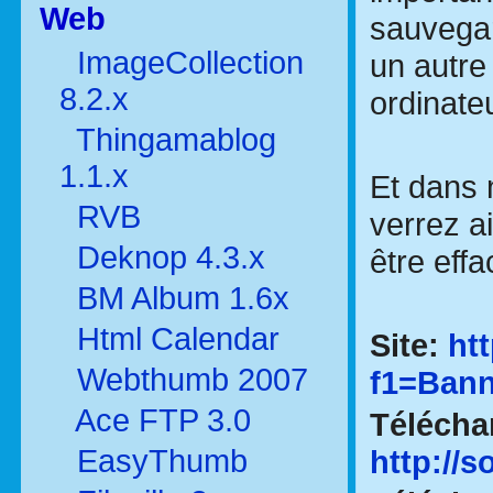
Web
sauvegar
ImageCollection
un autre
8.2.x
ordinateu
Thingamablog
1.1.x
Et dans 
RVB
verrez a
Deknop 4.3.x
être eff
BM Album 1.6x
Html Calendar
Site:
ht
Webthumb 2007
f1=Bann
Ace FTP 3.0
Télécha
EasyThumb
http://