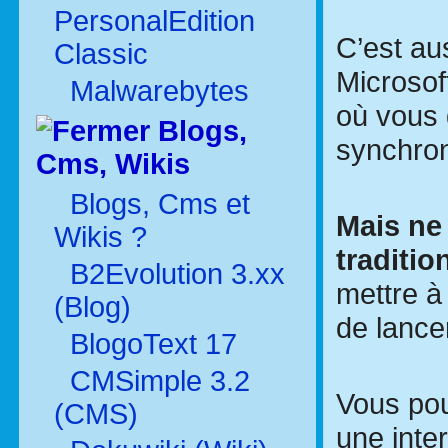
PersonalEdition
C’est au
Classic
Microsof
Malwarebytes
où vous 
Blogs,
synchron
Cms, Wikis
Blogs, Cms et
Mais ne
Wikis ?
traditio
B2Evolution 3.xx
mettre à
(Blog)
de lance
BlogoText 17
CMSimple 3.2
Vous po
(CMS)
une inte