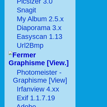
Picsizer 3.0
Snagit
My Album 2.5.x
Diaporama 3.x
Easyscan 1.13
Url2Bmp
Graphisme [View.]
Photomeister -
Graphisme [View]
Irfanview 4.xx
Exif 1.1.7.19
Adobe