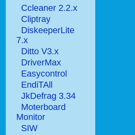
Ccleaner 2.2.x
Cliptray
DiskeeperLite
7.x
Ditto V3.x
DriverMax
Easycontrol
EndiTAll
JkDefrag 3.34
Moterboard
Monitor
SIW