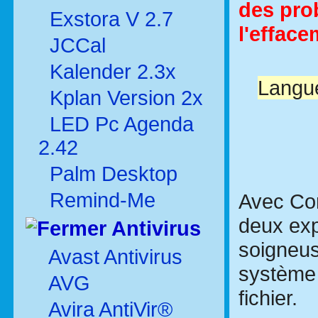
des pro
Exstora V 2.7
l'efface
JCCal
Kalender 2.3x
Langue
Kplan Version 2x
LED Pc Agenda
2.42
Palm Desktop
Remind-Me
Avec Com
deux exp
Antivirus
soigneus
Avast Antivirus
système 
AVG
fichier.
Avira AntiVir®