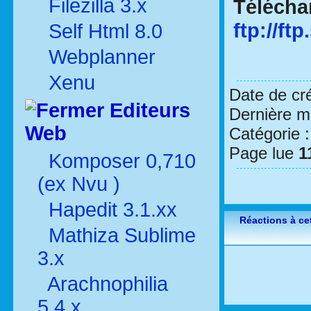
Filezilla 3.x
Télécha
ftp://f
Self Html 8.0
Webplanner
Xenu
Date de cr
Editeurs
Dernière mo
Web
Catégorie 
Page lue
1
Komposer 0,710
(ex Nvu )
Hapedit 3.1.xx
Réactions à cet
Mathiza Sublime
3.x
Arachnophilia
5.4.x