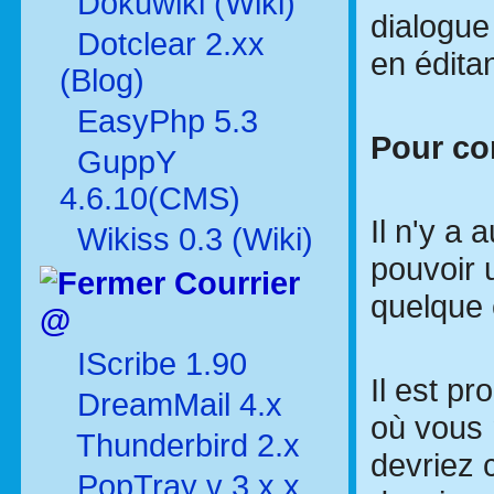
Dokuwiki (Wiki)
dialogue
Dotclear 2.xx
en éditan
(Blog)
EasyPhp 5.3
Pour co
GuppY
4.6.10(CMS)
Il n'y a 
Wikiss 0.3 (Wiki)
pouvoir 
Courrier
quelque 
@
IScribe 1.90
Il est p
DreamMail 4.x
où vous 
Thunderbird 2.x
devriez 
PopTray v 3.x.x