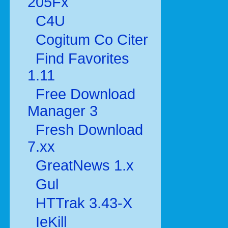
205Fx
C4U
Cogitum Co Citer
Find Favorites
1.11
Free Download
Manager 3
Fresh Download
7.xx
GreatNews 1.x
Gul
HTTrak 3.43-X
IeKill