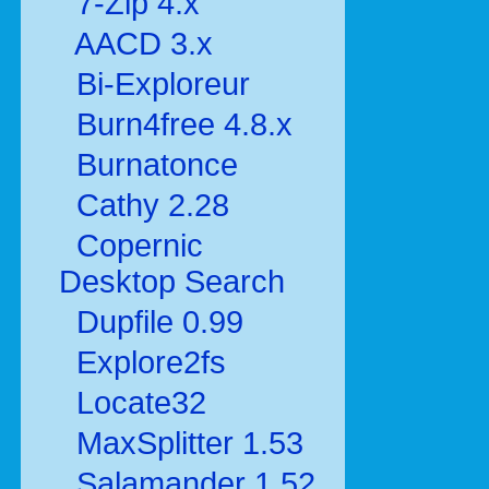
7-Zip 4.x
AACD 3.x
Bi-Exploreur
Burn4free 4.8.x
Burnatonce
Cathy 2.28
Copernic
Desktop Search
Dupfile 0.99
Explore2fs
Locate32
MaxSplitter 1.53
Salamander 1.52