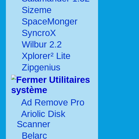
Sizeme
SpaceMonger
SyncroX
Wilbur 2.2
Xplorer² Lite
Zipgenius
Utilitaires
système
Ad Remove Pro
Ariolic Disk
Scanner
Belarc