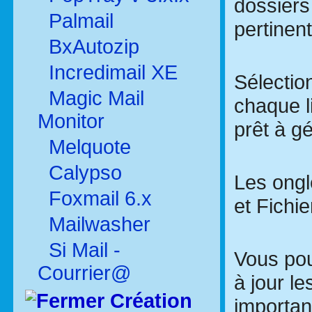
dossiers 
Palmail
pertinen
BxAutozip
Incredimail XE
Sélectio
Magic Mail
chaque li
Monitor
prêt à gé
Melquote
Calypso
Les ongl
Foxmail 6.x
et Fichi
Mailwasher
Si Mail -
Vous pou
Courrier@
à jour le
Création
importan