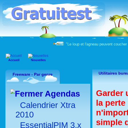
"Le loup et l'agneau peuvent coucher 
Accueil
Nouvelles
Utilitaires bur
Freeware - Par genre
Garder u
Agendas
la perte
Calendrier Xtra
n'import
2010
simple q
EssentialPIM 3.x