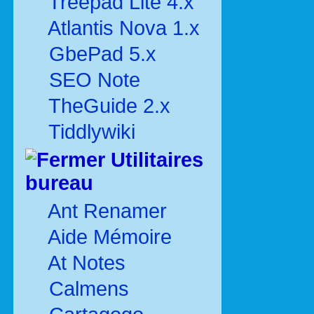
Treepad Lite 4.x
Atlantis Nova 1.x
GbePad 5.x
SEO Note
TheGuide 2.x
Tiddlywiki
Utilitaires
bureau
Ant Renamer
Aide Mémoire
At Notes
Calmens