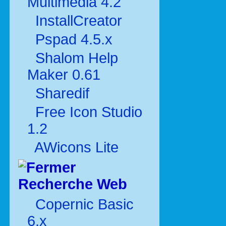
Multimédia 4.2
InstallCreator
Pspad 4.5.x
Shalom Help
Maker 0.61
Sharedif
Free Icon Studio
1.2
AWicons Lite
Recherche Web
Copernic Basic
6.x