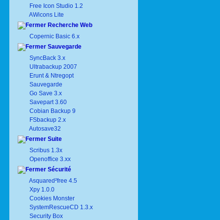
Free Icon Studio 1.2
AWicons Lite
Recherche Web
Copernic Basic 6.x
Sauvegarde
SyncBack 3.x
Ultrabackup 2007
Erunt & Ntregopt
Sauvegarde
Go Save 3.x
Savepart 3.60
Cobian Backup 9
FSbackup 2.x
Autosave32
Suite
Scribus 1.3x
Openoffice 3.xx
Sécurité
Asquared²free 4.5
Xpy 1.0.0
Cookies Monster
SystemRescueCD 1.3.x
Security Box