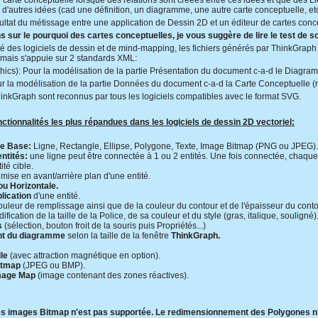
arte conceptuelle lorsque des relations sont créées entre ces idées et que des Li
 d'autres idées (cad une définition, un diagramme, une autre carte conceptuelle, etc.
ultat du métissage entre une application de Dessin 2D et un éditeur de cartes conc
s sur le pourquoi des cartes conceptuelles, je vous suggère de lire le test de so
ité des logiciels de dessin et de mind-mapping, les fichiers générés par ThinkGraph n
r mais s'appuie sur 2 standards XML:
ics): Pour la modélisation de la partie Présentation du document c-a-d le Diagra
 la modélisation de la partie Données du document c-a-d la Carte Conceptuelle (rel
hinkGraph sont reconnus par tous les logiciels compatibles avec le format SVG.
ctionnalités les plus répandues dans les logiciels de dessin 2D vectoriel:
de Base:
Ligne, Rectangle, Ellipse, Polygone, Texte, Image Bitmap (PNG ou JPEG).
ntités:
une ligne peut être connectée à 1 ou 2 entités. Une fois connectée, chaque
té cible.
mise en avant/arrière plan d'une entité.
ou Horizontale.
lication
d'une entité.
ouleur de remplissage ainsi que de la couleur du contour et de l'épaisseur du conto
fication de la taille de la Police, de sa couleur et du style (gras, italique, souligné)
s
(sélection, bouton froit de la souris puis Propriétés...)
t du diagramme
selon la taille de la fenêtre
ThinkGraph.
le
(avec attraction magnétique en option).
itmap
(JPEG ou BMP).
Image Map
(image contenant des zones réactives).
 des images Bitmap n'est pas supportée. Le redimensionnement des Polygones n