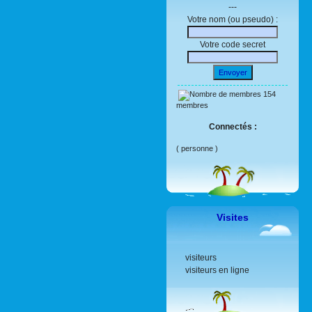
---
Votre nom (ou pseudo) :
Votre code secret
Envoyer
154
membres
Connectés :
( personne )
Visites
visiteurs
visiteurs en ligne