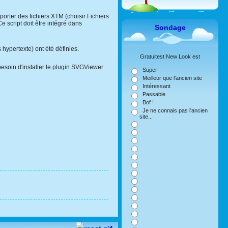
rter des fichiers XTM (choisir Fichiers
 script doit être intégré dans
Sondage
hypertexte) ont été définies.
Gratuitest New Look est
esoin d'installer le plugin SVGViewer
Super
Meilleur que l'ancien site
Intéressant
Passable
Bof !
Je ne connais pas l'ancien
site...