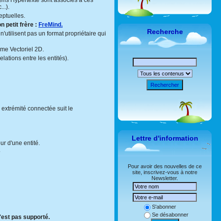
ens Hypertexte sont associés à ces
..).
eptuelles.
n petit frère :
FreMind.
Recherche
'utilisent pas un format propriétaire qui
mme Vectoriel 2D.
ations entre les entités).
Rechercher
 extrémité connectée suit le
Lettre d'information
ur d'une entité.
.
Pour avoir des nouvelles de ce
site, inscrivez-vous à notre
Newsletter.
S'abonner
Se désabonner
'est pas supporté.