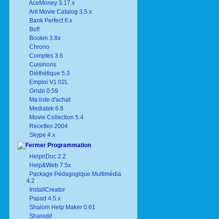
AceMoney 3.17.x
Ant Movie Catalog 3.5.x
Bank Perfect 6.x
Bof!
Bookin 3.8x
Chrono
Comptes 3.6
Cuisinons
Diéthétique 5.3
Emploi V1.02L
Grisbi 0.59
Ma liste d'achat
Mediatek 6.6
Movie Collection 5.4
Recettes 2004
Skype 4.x
Programmation
HelpnDoc 2.2
Help&Web 7.5x
Package Pédagogique Multimédia
4.2
InstallCreator
Pspad 4.5.x
Shalom Help Maker 0.61
Sharedif