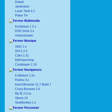
Dxball
Jardinains
Lazer Tank 4.1
Poker TH
Multimedia
Koolplaya 1.2.x
DVD Srink 3.x
Vdownloader
Musique
1By1 1.x
Zinf 2.2.2
Cdex 1.51
DbPowerAmp
Coolplayer 2.19
Navigateurs
K-Meleon 1.5x
Firefox 3.x
Avant Browser 11.7 Build 7
Crazy Browser 2.0
My IE 2.0.xx
Opera 10
SeaMonkey 1.x
Personnel