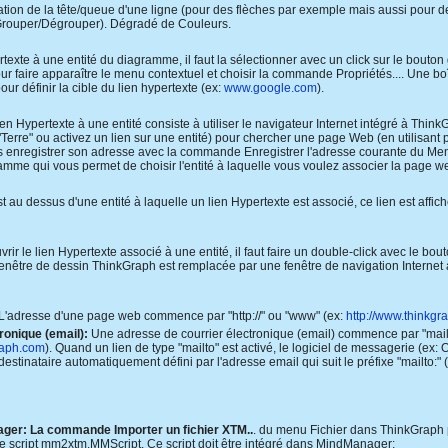
tion de la tête/queue d'une ligne (pour des flèches par exemple mais aussi pour 
rouper/Dégrouper). Dégradé de Couleurs.
texte à une entité du diagramme, il faut la sélectionner avec un click sur le bouton 
our faire apparaître le menu contextuel et choisir la commande Propriétés.... Une boî
ur définir la cible du lien hypertexte (ex:
www.google.com
).
ien Hypertexte à une entité consiste à utiliser le navigateur Internet intégré à Think
 "Terre" ou activez un lien sur une entité) pour chercher une page Web (en utilisan
 enregistrer son adresse avec la commande Enregistrer l'adresse courante du Me
mme qui vous permet de choisir l'entité à laquelle vous voulez associer la page w
t au dessus d'une entité à laquelle un lien Hypertexte est associé, ce lien est affi
rir le lien Hypertexte associé à une entité, il faut faire un double-click avec le bout
enêtre de dessin ThinkGraph est remplacée par une fenêtre de navigation Internet aff
L'adresse d'une page web commence par "http://" ou "www" (ex:
http://www.thinkg
ronique (email):
Une adresse de courrier électronique (email) commence par "mailt
raph.com
). Quand un lien de type "mailto" est activé, le logiciel de messagerie (ex
estinataire automatiquement défini par l'adresse email qui suit le préfixe "mailt
ger: La commande Importer un fichier XTM..
. du menu Fichier dans ThinkGraph 
 le script mm2xtm.MMScript. Ce script doit être intégré dans MindManager: