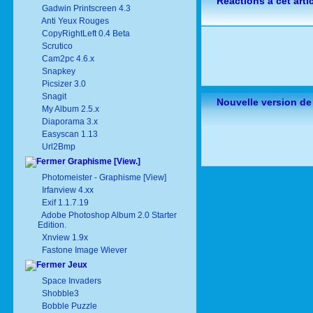
Réactions à cet arti
Gadwin Printscreen 4.3
Anti Yeux Rouges
CopyRightLeft 0.4 Beta
Scrutico
Cam2pc 4.6.x
Snapkey
Picsizer 3.0
Snagit
Nouvelle version de
My Album 2.5.x
Diaporama 3.x
Easyscan 1.13
Url2Bmp
Graphisme [View.]
Photomeister - Graphisme [View]
Irfanview 4.xx
Exif 1.1.7.19
Adobe Photoshop Album 2.0 Starter
Edition.
Xnview 1.9x
Fastone Image Wiever
Jeux
Space Invaders
Shobble3
Bobble Puzzle