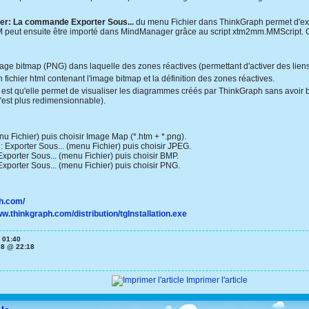
er:
La commande Exporter Sous...
du menu Fichier dans ThinkGraph permet d'expo
TM peut ensuite être importé dans MindManager grâce au script xtm2mm.MMScript. Ce
e bitmap (PNG) dans laquelle des zones réactives (permettant d'activer des liens 
fichier html contenant l'image bitmap et la définition des zones réactives.
est qu'elle permet de visualiser les diagrammes créés par ThinkGraph sans avoir b
'est plus redimensionnable).
nu Fichier) puis choisir Image Map (*.htm + *.png).
Exporter Sous... (menu Fichier) puis choisir JPEG.
porter Sous... (menu Fichier) puis choisir BMP.
porter Sous... (menu Fichier) puis choisir PNG.
ph.com/
ww.thinkgraph.com/distribution/tgInstallation.exe
 01:40
08 @ 22:18
Imprimer l'article