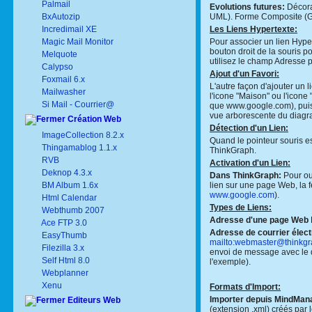
Palmail
Evolutions futures:
Décora
BxAutozip
UML). Forme Composite (G
Incredimail XE
Les Liens Hypertexte:
Magic Mail Monitor
Pour associer un lien Hyper
bouton droit de la souris p
Melquote
utilisez le champ Adresse po
Calypso
Ajout d'un Favori:
Foxmail 6.x
L'autre façon d'ajouter un l
Mailwasher
l'icone "Maison" ou l'icone
Si Mail - Courrier@
que www.google.com), puis
vue arborescente du diagra
Création Web
Détection d'un Lien:
ImageCollection 8.2.x
Quand le pointeur souris es
Thingamablog 1.1.x
ThinkGraph.
RVB
Activation d'un Lien:
Deknop 4.3.x
Dans ThinkGraph:
Pour ouv
BM Album 1.6x
lien sur une page Web, la f
www.google.com
).
Html Calendar
Types de Liens:
Webthumb 2007
Adresse d'une page Web
Ace FTP 3.0
Adresse de courrier élect
EasyThumb
mailto:webmaster@thinkg
Filezilla 3.x
envoi de message avec le d
Self Html 8.0
l'exemple).
Webplanner
Xenu
Formats d'Import:
Importer depuis MindMana
Editeurs Web
(extension .xml) créés par