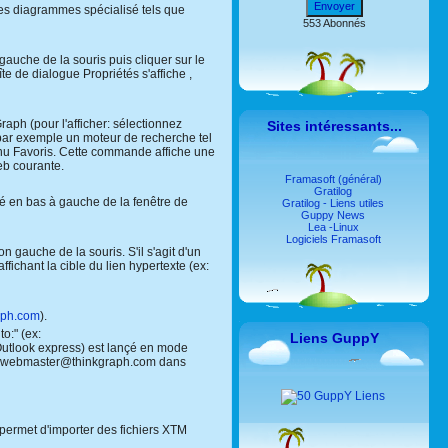
Envoyer
des diagrammes spécialisé tels que
553 Abonnés
gauche de la souris puis cliquer sur le
te de dialogue Propriétés s'affiche ,
Graph (pour l'afficher: sélectionnez
Sites intéressants...
t par exemple un moteur de recherche tel
nu Favoris. Cette commande affiche une
eb courante.
Framasoft (général)
Gratilog
ché en bas à gauche de la fenêtre de
Gratilog - Liens utiles
Guppy News
Lea -Linux
Logiciels Framasoft
on gauche de la souris. S'il s'agit d'un
ichant la cible du lien hypertexte (ex:
raph.com
).
o:" (ex:
Liens GuppY
: Outlook express) est lançé en mode
o:" (webmaster@thinkgraph.com dans
permet d'importer des fichiers XTM