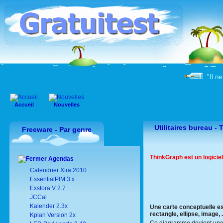
"Il ne
Accueil
Nouvelles
Utilitaires bureau -
Freeware - Par genre
ThinkGraph est un logicie
Agendas
Calendrier Xtra 2010
EssentialPIM 3.x
Exstora V 2.7
JCCal
Kalender 2.3x
Une carte conceptuelle es
rectangle, ellipse, image, ..
Kplan Version 2x