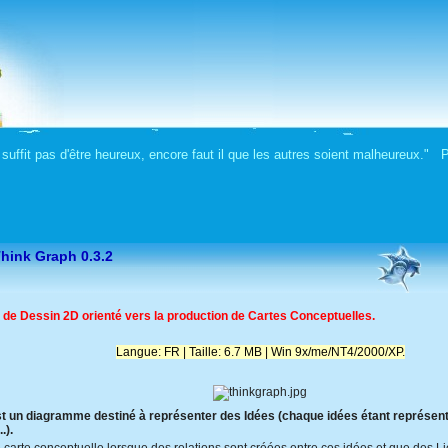
 suffit pas d'être heureux, encore faut il que les autres soient malheureux."
 Think Graph 0.3.2
l de Dessin 2D orienté vers la production de Cartes Conceptuelles.
Langue: FR | Taille: 6.7 MB | Win 9x/me/NT4/2000/XP.
t un diagramme destiné à représenter des Idées (chaque idées étant représent
.).