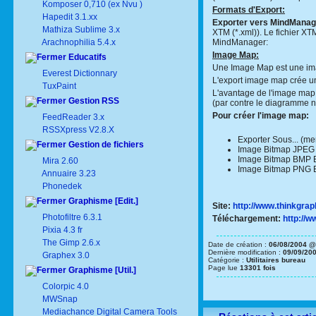
Komposer 0,710 (ex Nvu )
Formats d'Export:
Hapedit 3.1.xx
Exporter vers MindManag
Mathiza Sublime 3.x
XTM (*.xml)). Le fichier X
Arachnophilia 5.4.x
MindManager:
Image Map:
Educatifs
Une Image Map est une imag
Everest Dictionnary
L'export image map crée un 
TuxPaint
L'avantage de l'image map 
Gestion RSS
(par contre le diagramme n
Pour créer l'image map:
FeedReader 3.x
RSSXpress V2.8.X
Exporter Sous... (me
Gestion de fichiers
Image Bitmap JPEG : 
Image Bitmap BMP Ex
Mira 2.60
Image Bitmap PNG Ex
Annuaire 3.23
Phonedek
Graphisme [Edit.]
Site:
http://www.thinkgra
Photofiltre 6.3.1
Téléchargement:
http://w
Pixia 4.3 fr
The Gimp 2.6.x
Date de création :
06/08/2004 @
Dernière modification :
09/09/20
Graphex 3.0
Catégorie :
Utilitaires bureau
Page lue
13301 fois
Graphisme [Util.]
Colorpic 4.0
MWSnap
Mediachance Digital Camera Tools