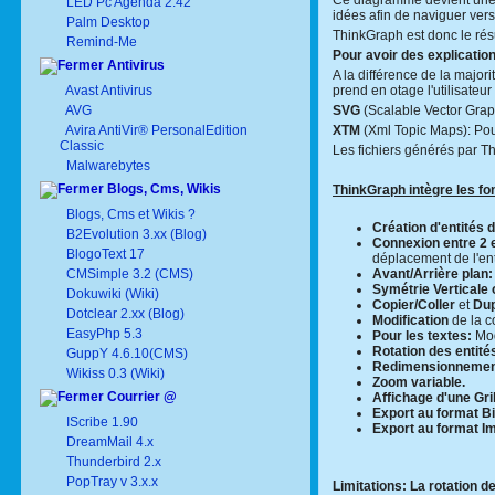
Ce diagramme devient une c
LED Pc Agenda 2.42
idées afin de naviguer vers
Palm Desktop
ThinkGraph est donc le rés
Remind-Me
Pour avoir des explication
Antivirus
A la différence de la major
Avast Antivirus
prend en otage l'utilisateu
AVG
SVG
(Scalable Vector Graph
Avira AntiVir® PersonalEdition
XTM
(Xml Topic Maps): Pour
Classic
Les fichiers générés par T
Malwarebytes
Blogs, Cms, Wikis
ThinkGraph intègre les fon
Blogs, Cms et Wikis ?
Création d'entités 
B2Evolution 3.xx (Blog)
Connexion entre 2 e
BlogoText 17
déplacement de l'enti
CMSimple 3.2 (CMS)
Avant/Arrière plan:
Symétrie Verticale 
Dokuwiki (Wiki)
Copier/Coller
et
Dup
Dotclear 2.xx (Blog)
Modification
de la c
EasyPhp 5.3
Pour les textes:
Modi
Rotation des entité
GuppY 4.6.10(CMS)
Redimensionnemen
Wikiss 0.3 (Wiki)
Zoom variable.
Courrier @
Affichage d'une Gril
Export au format B
IScribe 1.90
Export au format 
DreamMail 4.x
Thunderbird 2.x
PopTray v 3.x.x
Limitations: La rotation