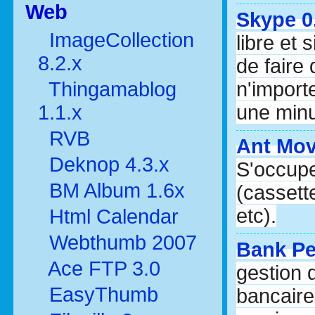
Web
Skype 0.
ImageCollection
libre et 
8.2.x
de faire 
Thingamablog
n'import
1.1.x
une minu
RVB
Ant Movi
Deknop 4.3.x
S'occupe
BM Album 1.6x
(cassett
etc).
Html Calendar
Webthumb 2007
Bank Per
Ace FTP 3.0
gestion 
EasyThumb
bancaire