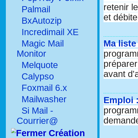
retenir l
Palmail
et débite
BxAutozip
Incredimail XE
Magic Mail
Ma liste
Monitor
program
préparer
Melquote
avant d'a
Calypso
Foxmail 6.x
Mailwasher
Emploi 
program
Si Mail -
demande
Courrier@
Création