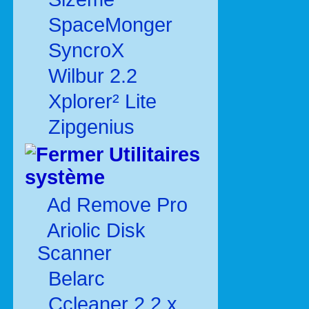
SpaceMonger
SyncroX
Wilbur 2.2
Xplorer² Lite
Zipgenius
Utilitaires
système
Ad Remove Pro
Ariolic Disk
Scanner
Belarc
Ccleaner 2.2.x