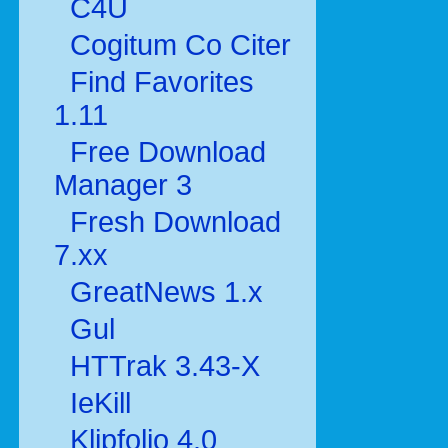
C4U
Cogitum Co Citer
Find Favorites
1.11
Free Download
Manager 3
Fresh Download
7.xx
GreatNews 1.x
Gul
HTTrak 3.43-X
IeKill
Klipfolio 4.0