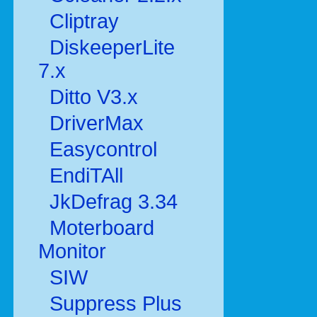
Cliptray
DiskeeperLite
7.x
Ditto V3.x
DriverMax
Easycontrol
EndiTAll
JkDefrag 3.34
Moterboard
Monitor
SIW
Suppress Plus