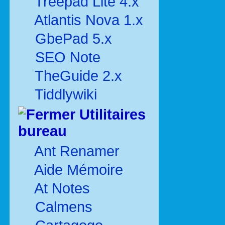
Treepad Lite 4.x
Atlantis Nova 1.x
GbePad 5.x
SEO Note
TheGuide 2.x
Tiddlywiki
Utilitaires
bureau
Ant Renamer
Aide Mémoire
At Notes
Calmens