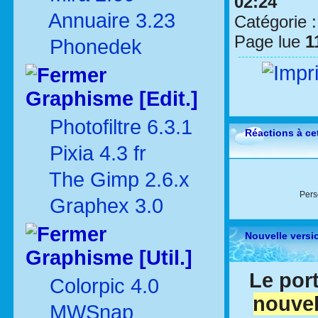
02:24
Annuaire 3.23
Catégorie 
Page lue
1
Phonedek
Graphisme [Edit.]
Photofiltre 6.3.1
Réactions à cet
Pixia 4.3 fr
The Gimp 2.6.x
Pers
Graphex 3.0
Nouvelle versi
Graphisme [Util.]
Le port
Colorpic 4.0
nouvel
MWSnap