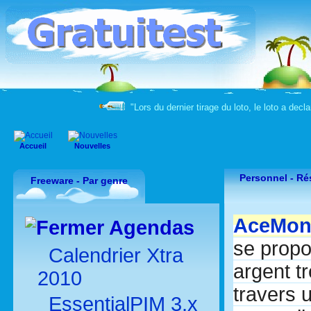
"Lors du dernier tirage du loto, le loto a decla
Accueil
Nouvelles
Personnel -
Ré
Freeware - Par genre
AceMon
Agendas
se propo
Calendrier Xtra
argent t
2010
travers 
EssentialPIM 3.x