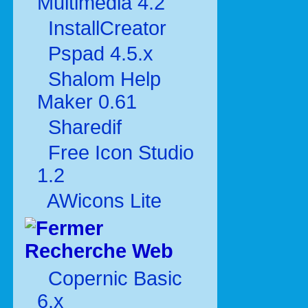
Multimédia 4.2
InstallCreator
Pspad 4.5.x
Shalom Help
Maker 0.61
Sharedif
Free Icon Studio
1.2
AWicons Lite
Recherche Web
Copernic Basic
6.x