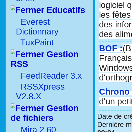
logiciel 
Educatifs
les fêtes
Everest
des info
Dictionnary
des alim
TuxPaint
BOF :
(B
Gestion
Français
RSS
Windows 
FeedReader 3.x
d'orthog
RSSXpress
Chrono 
V2.8.X
d'un pet
Gestion
Date de cr
de fichiers
Dernière mo
Mira 2.60