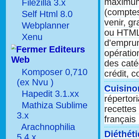
maximum 
Filezilla 3.x
(comptes 
Self Html 8.0
venir, g
Webplanner
ou HTML,
Xenu
d'emprunt
Editeurs
opératio
Web
des caté
Komposer 0,710
crédit, c
(ex Nvu )
Cuisino
Hapedit 3.1.xx
répertor
Mathiza Sublime
recettes
3.x
français 
Arachnophilia
Diéthéti
5.4.x