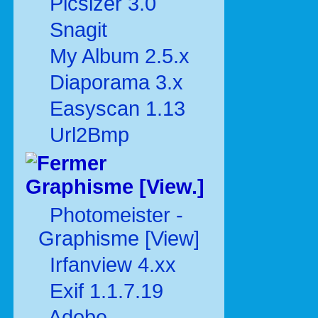
Picsizer 3.0
Snagit
My Album 2.5.x
Diaporama 3.x
Easyscan 1.13
Url2Bmp
Graphisme [View.]
Photomeister -
Graphisme [View]
Irfanview 4.xx
Exif 1.1.7.19
Adobe