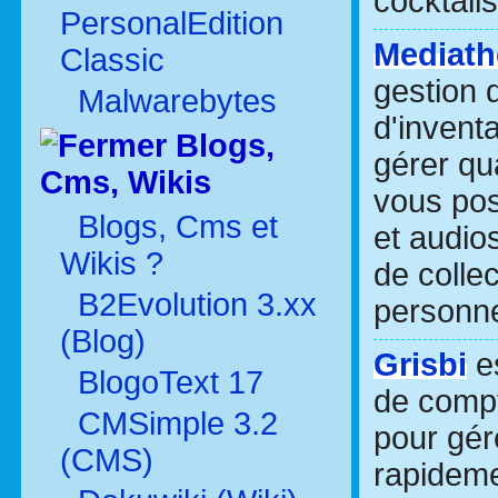
cocktails
PersonalEdition
Mediath
Classic
gestion 
Malwarebytes
d'inventa
Blogs,
gérer qu
Cms, Wikis
vous pos
Blogs, Cms et
et audios
Wikis ?
de collec
B2Evolution 3.xx
personne
(Blog)
Grisbi
es
BlogoText 17
de compt
CMSimple 3.2
pour gér
(CMS)
rapideme