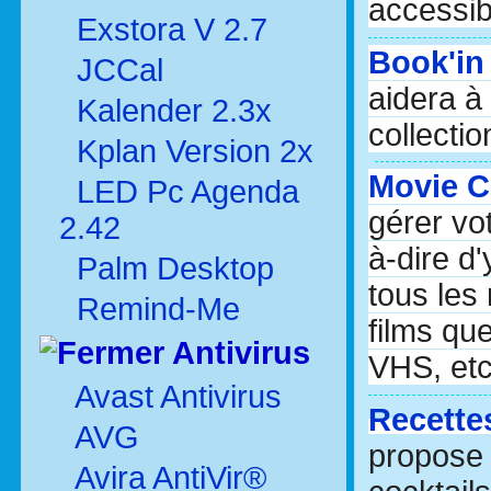
accessib
Exstora V 2.7
Book'in
JCCal
aidera à
Kalender 2.3x
collectio
Kplan Version 2x
Movie C
LED Pc Agenda
gérer vo
2.42
à-dire d'
Palm Desktop
tous les
Remind-Me
films qu
Antivirus
VHS, etc
Avast Antivirus
Recette
AVG
propose 
Avira AntiVir®