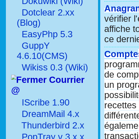
Dokuwiki (Wiki)
Anagra
Dotclear 2.xx
vérifier 
(Blog)
affiche 
EasyPhp 5.3
ce dernie
GuppY
Compte
4.6.10(CMS)
programm
Wikiss 0.3 (Wiki)
de compt
Courrier
un prog
@
possibili
IScribe 1.90
recettes
DreamMail 4.x
différent
Thunderbird 2.x
égalemen
transact
PopTray v 3.x.x