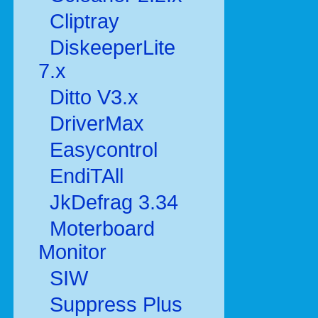
Cliptray
DiskeeperLite
7.x
Ditto V3.x
DriverMax
Easycontrol
EndiTAll
JkDefrag 3.34
Moterboard
Monitor
SIW
Suppress Plus