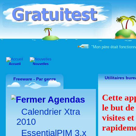
"Mon père était fonctionna
Accueil
Nouvelles
Utilitaires bur
Freeware - Par genre
Cette ap
Agendas
le but de
Calendrier Xtra
visites et
2010
rapideme
EssentialPIM 3.x