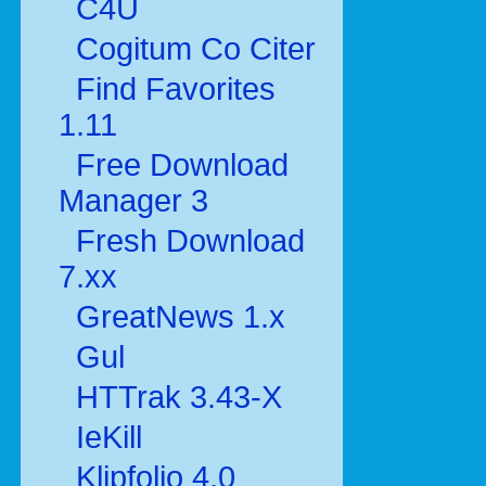
C4U
Cogitum Co Citer
Find Favorites
1.11
Free Download
Manager 3
Fresh Download
7.xx
GreatNews 1.x
Gul
HTTrak 3.43-X
IeKill
Klipfolio 4.0