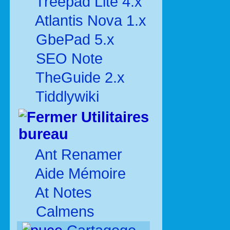
Treepad Lite 4.x
Atlantis Nova 1.x
GbePad 5.x
SEO Note
TheGuide 2.x
Tiddlywiki
Utilitaires
bureau
Ant Renamer
Aide Mémoire
At Notes
Calmens