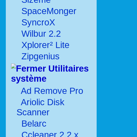
SpaceMonger
SyncroX
Wilbur 2.2
Xplorer² Lite
Zipgenius
Utilitaires
système
Ad Remove Pro
Ariolic Disk
Scanner
Belarc
Ccleaner 2.2.x