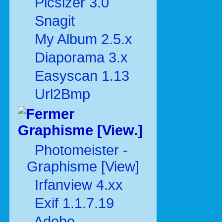
Picsizer 3.0
Snagit
My Album 2.5.x
Diaporama 3.x
Easyscan 1.13
Url2Bmp
Graphisme [View.]
Photomeister -
Graphisme [View]
Irfanview 4.xx
Exif 1.1.7.19
Adobe