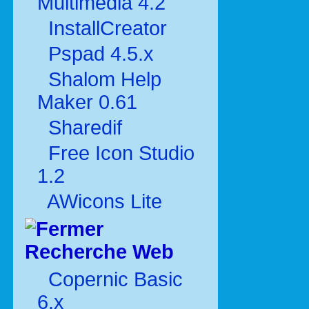
Multimédia 4.2
InstallCreator
Pspad 4.5.x
Shalom Help
Maker 0.61
Sharedif
Free Icon Studio
1.2
AWicons Lite
Recherche Web
Copernic Basic
6.x