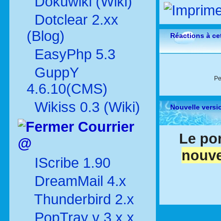
Dokuwiki (Wiki)
Dotclear 2.xx
(Blog)
Réactions à cet
EasyPhp 5.3
GuppY
Pe
4.6.10(CMS)
Wikiss 0.3 (Wiki)
Nouvelle versi
Courrier
Le por
@
nouve
IScribe 1.90
DreamMail 4.x
Thunderbird 2.x
PopTray v 3.x.x