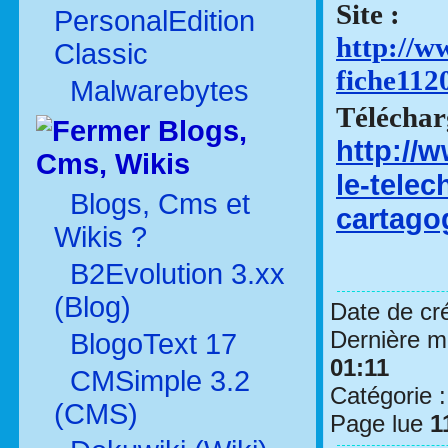
Site :
PersonalEdition
http://w
Classic
fiche112
Malwarebytes
Téléchar
Blogs,
http://
Cms, Wikis
le-tele
Blogs, Cms et
cartago
Wikis ?
B2Evolution 3.xx
(Blog)
Date de cr
Dernière mo
BlogoText 17
01:11
CMSimple 3.2
Catégorie 
(CMS)
Page lue
1