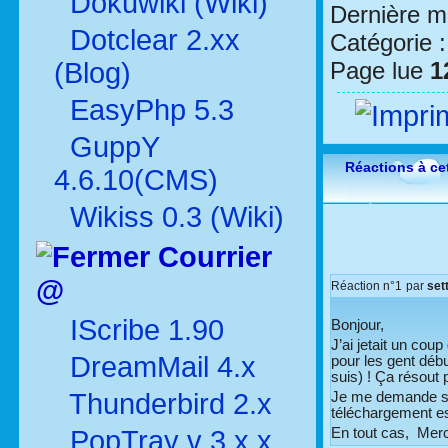
Dokuwiki (Wiki)
Dernière mo
Dotclear 2.xx
Catégorie 
(Blog)
Page lue
1
EasyPhp 5.3
GuppY
Réactions à cet
4.6.10(CMS)
Wikiss 0.3 (Wiki)
Courrier
@
Réaction n°1
par
set
IScribe 1.90
Bonjour,
J’ai jetait un coup 
DreamMail 4.x
pour les gent débu
suis) ! Ça résout
Thunderbird 2.x
Je me demande si c
téléchargement est
PopTray v 3.x.x
En tout cas, Merci