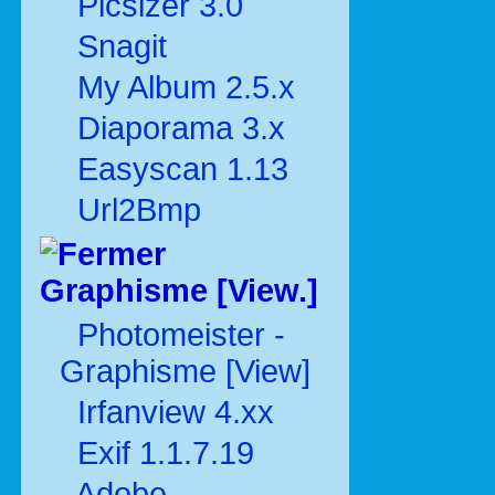
Picsizer 3.0
Snagit
My Album 2.5.x
Diaporama 3.x
Easyscan 1.13
Url2Bmp
Graphisme [View.]
Photomeister -
Graphisme [View]
Irfanview 4.xx
Exif 1.1.7.19
Adobe