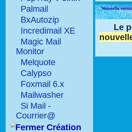
Palmail
Nouvelle versi
BxAutozip
Le p
Incredimail XE
nouvell
Magic Mail
Monitor
Melquote
Calypso
Foxmail 6.x
Mailwasher
Si Mail -
Courrier@
Création