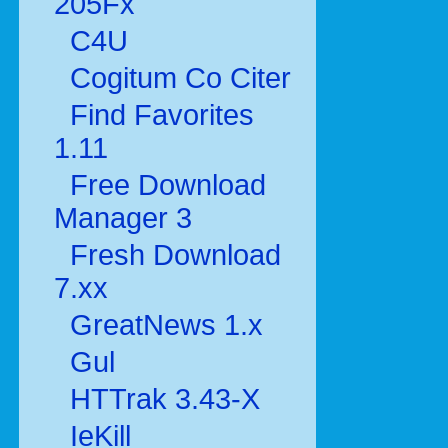
205Fx
C4U
Cogitum Co Citer
Find Favorites
1.11
Free Download
Manager 3
Fresh Download
7.xx
GreatNews 1.x
Gul
HTTrak 3.43-X
IeKill