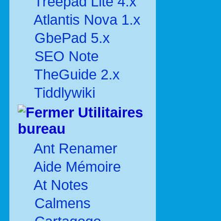
Treepad Lite 4.x
Atlantis Nova 1.x
GbePad 5.x
SEO Note
TheGuide 2.x
Tiddlywiki
Utilitaires
bureau
Ant Renamer
Aide Mémoire
At Notes
Calmens