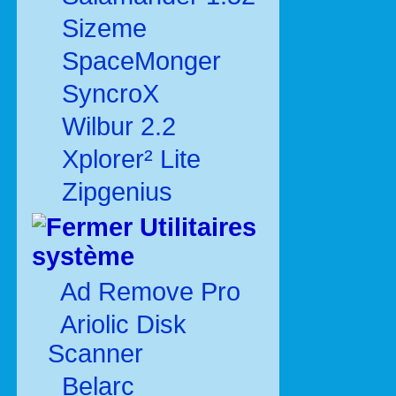
Sizeme
SpaceMonger
SyncroX
Wilbur 2.2
Xplorer² Lite
Zipgenius
Utilitaires
système
Ad Remove Pro
Ariolic Disk
Scanner
Belarc