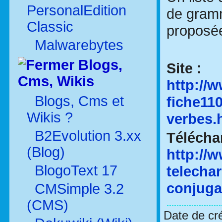
PersonalEdition
de gram
Classic
proposé
Malwarebytes
Blogs,
Site :
Cms, Wikis
http://
Blogs, Cms et
fiche11
Wikis ?
verbes.
B2Evolution 3.xx
Télécha
(Blog)
http://w
BlogoText 17
telecha
conjuga
CMSimple 3.2
(CMS)
Date de cr