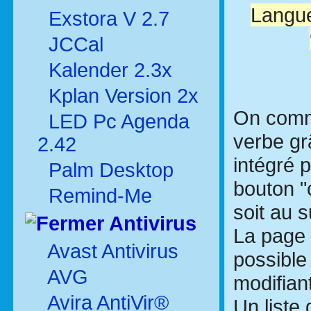
Langue 
Exstora V 2.7
JCCal
Kalender 2.3x
Kplan Version 2x
On comm
LED Pc Agenda
verbe gr
2.42
intégré p
Palm Desktop
bouton "c
Remind-Me
soit au s
Antivirus
La page 
Avast Antivirus
possible
AVG
modifiant
Avira AntiVir®
Un liste