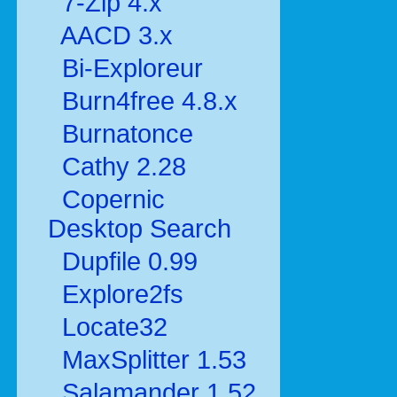
7-Zip 4.x
AACD 3.x
Bi-Exploreur
Burn4free 4.8.x
Burnatonce
Cathy 2.28
Copernic
Desktop Search
Dupfile 0.99
Explore2fs
Locate32
MaxSplitter 1.53
Salamander 1.52