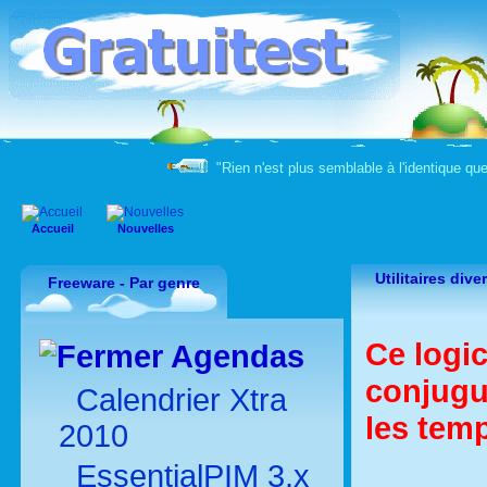
"Rien n'est plus semblable à l'identique qu
Accueil
Nouvelles
Utilitaires div
Freeware - Par genre
Ce logic
Agendas
conjugu
Calendrier Xtra
les tem
2010
EssentialPIM 3.x