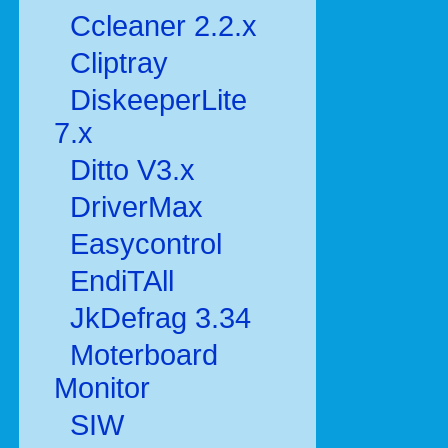
Ccleaner 2.2.x
Cliptray
DiskeeperLite
7.x
Ditto V3.x
DriverMax
Easycontrol
EndiTAll
JkDefrag 3.34
Moterboard
Monitor
SIW