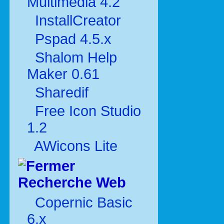
Multimédia 4.2
InstallCreator
Pspad 4.5.x
Shalom Help
Maker 0.61
Sharedif
Free Icon Studio
1.2
AWicons Lite
Recherche Web
Copernic Basic
6.x