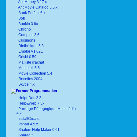
AceMoney 3.17.x
Ant Movie Catalog 3.5.x
Bank Perfect 6.x
Bof!
Bookin 3.8x
Chrono
Comptes 3.6
Cuisinons
Diéthétique 5.3
Emploi V1.02L
Grisbi 0.59
Ma liste d'achat
Mediatek 6.6
Movie Collection 5.4
Recettes 2004
Skype 4.x
Programmation
HelpnDoc 2.2
Help&Web 7.5x
Package Pédagogique Multimédia
4.2
InstallCreator
Pspad 4.5.x
Shalom Help Maker 0.61
Sharedif