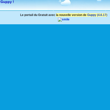
 Guppy !
Le portail du Gratuit avec
la nouvelle version de
Guppy (4.6.17)