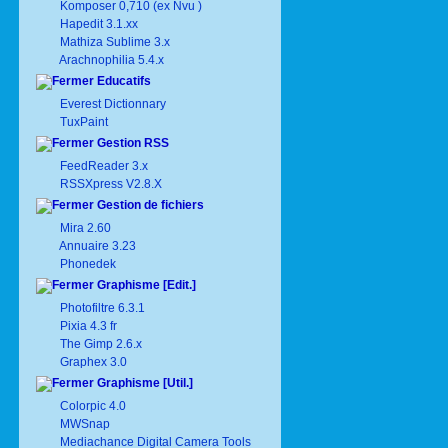
Komposer 0,710 (ex Nvu )
Hapedit 3.1.xx
Mathiza Sublime 3.x
Arachnophilia 5.4.x
Educatifs
Everest Dictionnary
TuxPaint
Gestion RSS
FeedReader 3.x
RSSXpress V2.8.X
Gestion de fichiers
Mira 2.60
Annuaire 3.23
Phonedek
Graphisme [Edit.]
Photofiltre 6.3.1
Pixia 4.3 fr
The Gimp 2.6.x
Graphex 3.0
Graphisme [Util.]
Colorpic 4.0
MWSnap
Mediachance Digital Camera Tools