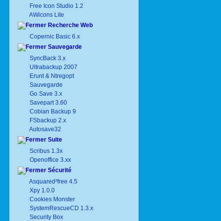
Free Icon Studio 1.2
AWicons Lite
Recherche Web
Copernic Basic 6.x
Sauvegarde
SyncBack 3.x
Ultrabackup 2007
Erunt & Ntregopt
Sauvegarde
Go Save 3.x
Savepart 3.60
Cobian Backup 9
FSbackup 2.x
Autosave32
Suite
Scribus 1.3x
Openoffice 3.xx
Sécurité
Asquared²free 4.5
Xpy 1.0.0
Cookies Monster
SystemRescueCD 1.3.x
Security Box