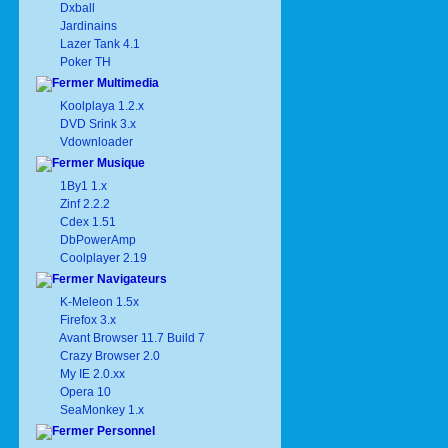
Dxball
Jardinains
Lazer Tank 4.1
Poker TH
Multimedia
Koolplaya 1.2.x
DVD Srink 3.x
Vdownloader
Musique
1By1 1.x
Zinf 2.2.2
Cdex 1.51
DbPowerAmp
Coolplayer 2.19
Navigateurs
K-Meleon 1.5x
Firefox 3.x
Avant Browser 11.7 Build 7
Crazy Browser 2.0
My IE 2.0.xx
Opera 10
SeaMonkey 1.x
Personnel