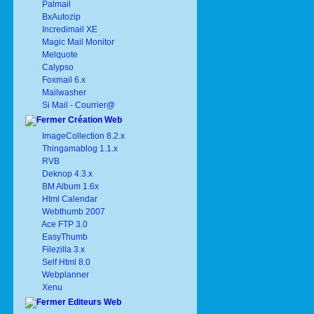
Palmail
BxAutozip
Incredimail XE
Magic Mail Monitor
Melquote
Calypso
Foxmail 6.x
Mailwasher
Si Mail - Courrier@
Création Web
ImageCollection 8.2.x
Thingamablog 1.1.x
RVB
Deknop 4.3.x
BM Album 1.6x
Html Calendar
Webthumb 2007
Ace FTP 3.0
EasyThumb
Filezilla 3.x
Self Html 8.0
Webplanner
Xenu
Editeurs Web