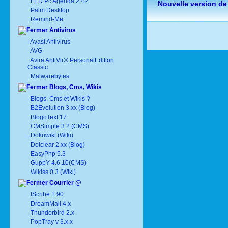
LED Pc Agenda 2.42
Nouvelle version de
Palm Desktop
Remind-Me
Antivirus
Avast Antivirus
AVG
Avira AntiVir® PersonalEdition
Classic
Malwarebytes
Blogs, Cms, Wikis
Blogs, Cms et Wikis ?
B2Evolution 3.xx (Blog)
BlogoText 17
CMSimple 3.2 (CMS)
Dokuwiki (Wiki)
Dotclear 2.xx (Blog)
EasyPhp 5.3
GuppY 4.6.10(CMS)
Wikiss 0.3 (Wiki)
Courrier @
IScribe 1.90
DreamMail 4.x
Thunderbird 2.x
PopTray v 3.x.x