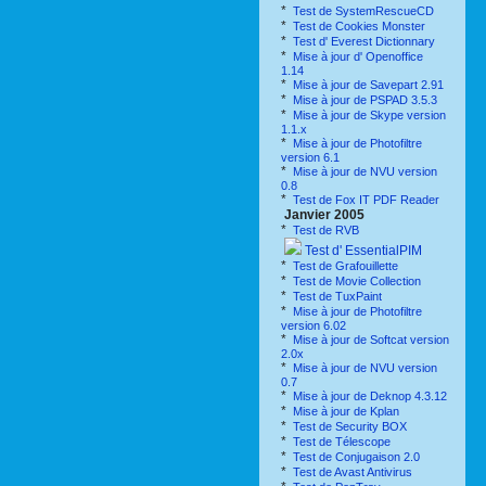
*
Test de SystemRescueCD
*
Test de Cookies Monster
*
Test d' Everest Dictionnary
*
Mise à jour d' Openoffice
1.14
*
Mise à jour de Savepart 2.91
*
Mise à jour de PSPAD 3.5.3
*
Mise à jour de Skype version
1.1.x
*
Mise à jour de Photofiltre
version 6.1
*
Mise à jour de NVU version
0.8
*
Test de Fox IT PDF Reader
Janvier 2005
*
Test de RVB
Test d' EssentialPIM
*
Test de Grafouillette
*
Test de Movie Collection
*
Test de TuxPaint
*
Mise à jour de Photofiltre
version 6.02
*
Mise à jour de Softcat version
2.0x
*
Mise à jour de NVU version
0.7
*
Mise à jour de Deknop 4.3.12
*
Mise à jour de Kplan
*
Test de Security BOX
*
Test de Télescope
*
Test de Conjugaison 2.0
*
Test de Avast Antivirus