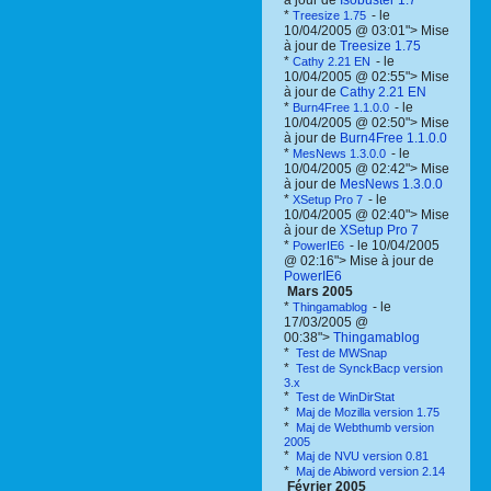
à jour de
Isobuster 1.7
*
- le
Treesize 1.75
10/04/2005 @ 03:01"> Mise
à jour de
Treesize 1.75
*
- le
Cathy 2.21 EN
10/04/2005 @ 02:55"> Mise
à jour de
Cathy 2.21 EN
*
- le
Burn4Free 1.1.0.0
10/04/2005 @ 02:50"> Mise
à jour de
Burn4Free 1.1.0.0
*
- le
MesNews 1.3.0.0
10/04/2005 @ 02:42"> Mise
à jour de
MesNews 1.3.0.0
*
- le
XSetup Pro 7
10/04/2005 @ 02:40"> Mise
à jour de
XSetup Pro 7
*
- le 10/04/2005
PowerIE6
@ 02:16"> Mise à jour de
PowerIE6
Mars 2005
*
- le
Thingamablog
17/03/2005 @
00:38">
Thingamablog
*
Test de MWSnap
*
Test de SynckBacp version
3.x
*
Test de WinDirStat
*
Maj de Mozilla version 1.75
*
Maj de Webthumb version
2005
*
Maj de NVU version 0.81
*
Maj de Abiword version 2.14
Février 2005