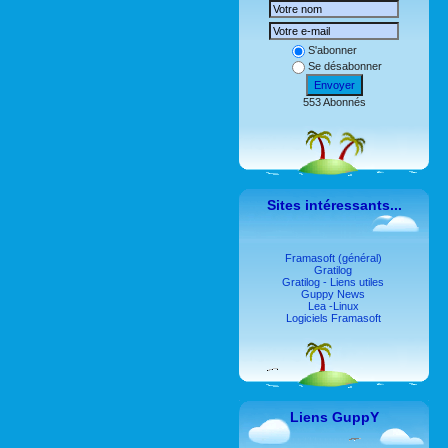
S'abonner
Se désabonner
Envoyer
553 Abonnés
Sites intéressants...
Framasoft (général)
Gratilog
Gratilog - Liens utiles
Guppy News
Lea -Linux
Logiciels Framasoft
Liens GuppY