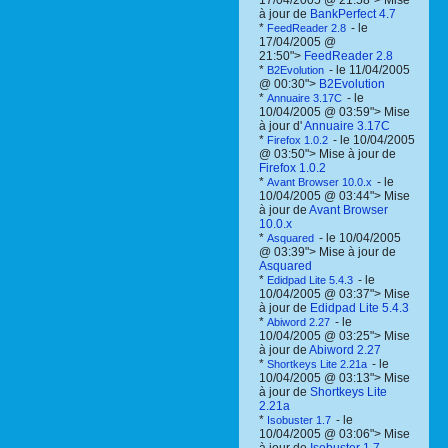
17/04/2005 @ 21:58"> Mise
à jour de
BankPerfect 4.7
*
- le
FeedReader 2.8
17/04/2005 @
21:50">
FeedReader 2.8
*
- le 11/04/2005
B2Evolution
@ 00:30">
B2Evolution
*
- le
Annuaire 3.17C
10/04/2005 @ 03:59"> Mise
à jour d'
Annuaire 3.17C
*
- le 10/04/2005
Firefox 1.0.2
@ 03:50"> Mise à jour de
Firefox 1.0.2
*
- le
Avant Browser 10.0.x
10/04/2005 @ 03:44"> Mise
à jour de
Avant Browser
10.0.x
*
- le 10/04/2005
Asquared
@ 03:39"> Mise à jour de
Asquared
*
- le
Edidpad Lite 5.4.3
10/04/2005 @ 03:37"> Mise
à jour de
Edidpad Lite 5.4.3
*
- le
Abiword 2.27
10/04/2005 @ 03:25"> Mise
à jour de
Abiword 2.27
*
- le
Shortkeys Lite 2.21a
10/04/2005 @ 03:13"> Mise
à jour de
Shortkeys Lite
2.21a
*
- le
Isobuster 1.7
10/04/2005 @ 03:06"> Mise