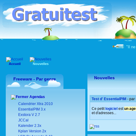
"Il ne
Accueil
Nouvelles
Nouvelles
Freeware - Par genre
Agendas
Test d' EssentialPIM
- par
Calendrier Xtra 2010
Ce petit
logiciel
est
un age
EssentialPIM 3.x
et d'adresses...
Exstora V 2.7
JCCal
Kalender 2.3x
Kplan Version 2x