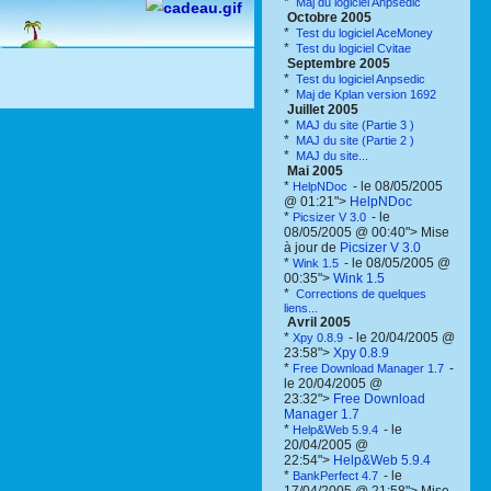
*
Maj du logiciel Anpsedic
Octobre 2005
*
Test du logiciel AceMoney
*
Test du logiciel Cvitae
Septembre 2005
*
Test du logiciel Anpsedic
*
Maj de Kplan version 1692
Juillet 2005
*
MAJ du site (Partie 3 )
*
MAJ du site (Partie 2 )
*
MAJ du site...
Mai 2005
*
- le 08/05/2005
HelpNDoc
@ 01:21">
HelpNDoc
*
- le
Picsizer V 3.0
08/05/2005 @ 00:40"> Mise
à jour de
Picsizer V 3.0
*
- le 08/05/2005 @
Wink 1.5
00:35">
Wink 1.5
*
Corrections de quelques
liens...
Avril 2005
*
- le 20/04/2005 @
Xpy 0.8.9
23:58">
Xpy 0.8.9
*
-
Free Download Manager 1.7
le 20/04/2005 @
23:32">
Free Download
Manager 1.7
*
- le
Help&Web 5.9.4
20/04/2005 @
22:54">
Help&Web 5.9.4
*
- le
BankPerfect 4.7