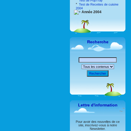
*
Test de PopTray
*
Test de Recettes de cuisine
2004
Année 2004
Recherche
Rechercher
Lettre d'information
Pour avoir des nouvelles de ce
site, inscrivez-vous à notre
Newsletter.