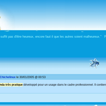
 suffit pas d'être heureux, encore faut il que les autres soient malheureux."
Chichelinux
le 30/01/2005 @ 00:53
nda très pratique
développé pour un usage dans le cadre professionnel. Il contie