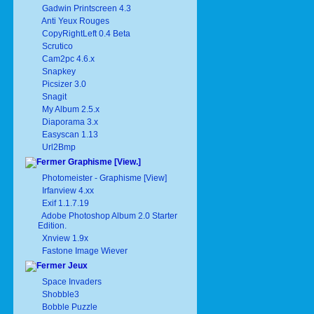
Gadwin Printscreen 4.3
Anti Yeux Rouges
CopyRightLeft 0.4 Beta
Scrutico
Cam2pc 4.6.x
Snapkey
Picsizer 3.0
Snagit
My Album 2.5.x
Diaporama 3.x
Easyscan 1.13
Url2Bmp
Graphisme [View.]
Photomeister - Graphisme [View]
Irfanview 4.xx
Exif 1.1.7.19
Adobe Photoshop Album 2.0 Starter
Edition.
Xnview 1.9x
Fastone Image Wiever
Jeux
Space Invaders
Shobble3
Bobble Puzzle