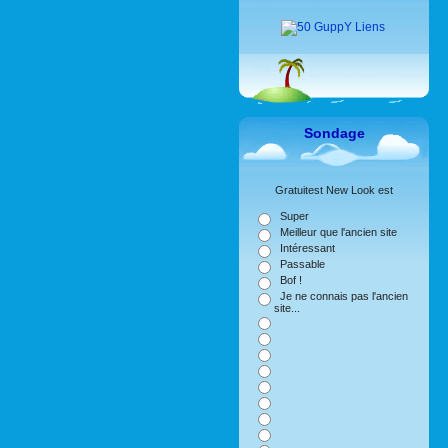
Sondage
Gratuitest New Look est
Super
Meilleur que l'ancien site
Intéressant
Passable
Bof !
Je ne connais pas l'ancien
site...