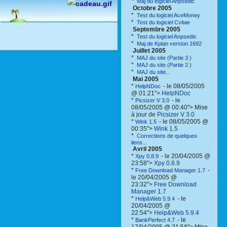
*
Maj du logiciel Anpsedic
Octobre 2005
*
Test du logiciel AceMoney
*
Test du logiciel Cvitae
Septembre 2005
*
Test du logiciel Anpsedic
*
Maj de Kplan version 1692
Juillet 2005
*
MAJ du site (Partie 3 )
*
MAJ du site (Partie 2 )
*
MAJ du site...
Mai 2005
*
- le 08/05/2005
HelpNDoc
@ 01:21">
HelpNDoc
*
- le
Picsizer V 3.0
08/05/2005 @ 00:40"> Mise
à jour de
Picsizer V 3.0
*
- le 08/05/2005 @
Wink 1.5
00:35">
Wink 1.5
*
Corrections de quelques
liens...
Avril 2005
*
- le 20/04/2005 @
Xpy 0.8.9
23:58">
Xpy 0.8.9
*
-
Free Download Manager 1.7
le 20/04/2005 @
23:32">
Free Download
Manager 1.7
*
- le
Help&Web 5.9.4
20/04/2005 @
22:54">
Help&Web 5.9.4
*
- le
BankPerfect 4.7