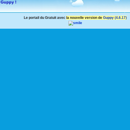
 Guppy !
Le portail du Gratuit avec
la nouvelle version de
Guppy (4.6.17)