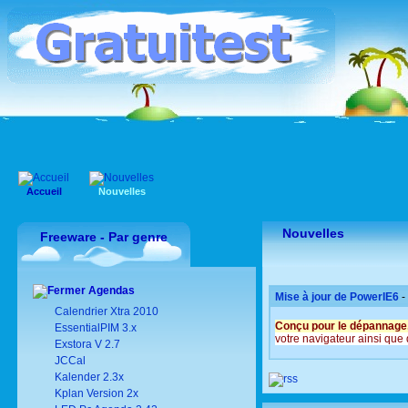
Accueil
Nouvelles
Nouvelles
Freeware - Par genre
Agendas
Mise à jour de
PowerIE6
-
Calendrier Xtra 2010
Conçu pour le dépannage, l
EssentialPIM 3.x
votre navigateur ainsi que 
Exstora V 2.7
JCCal
Kalender 2.3x
Kplan Version 2x