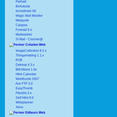
Palmail
BxAutozip
Incredimail XE
Magic Mail Monitor
Melquote
Calypso
Foxmail 6.x
Mailwasher
Si Mail - Courrier@
Création Web
ImageCollection 8.2.x
Thingamablog 1.1.x
RVB
Deknop 4.3.x
BM Album 1.6x
Html Calendar
Webthumb 2007
Ace FTP 3.0
EasyThumb
Filezilla 3.x
Self Html 8.0
Webplanner
Xenu
Editeurs Web