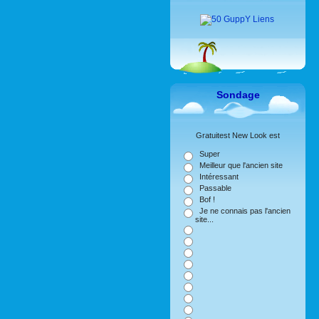
Sondage
Gratuitest New Look est
Super
Meilleur que l'ancien site
Intéressant
Passable
Bof !
Je ne connais pas l'ancien
site...