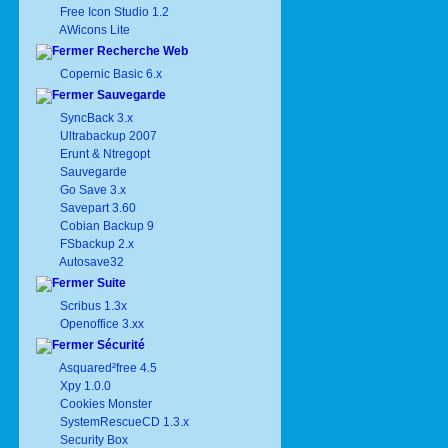
Free Icon Studio 1.2
AWicons Lite
Recherche Web
Copernic Basic 6.x
Sauvegarde
SyncBack 3.x
Ultrabackup 2007
Erunt & Ntregopt
Sauvegarde
Go Save 3.x
Savepart 3.60
Cobian Backup 9
FSbackup 2.x
Autosave32
Suite
Scribus 1.3x
Openoffice 3.xx
Sécurité
Asquared²free 4.5
Xpy 1.0.0
Cookies Monster
SystemRescueCD 1.3.x
Security Box