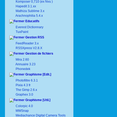
Komposer 0,710 (ex Nvu )
Hapedit 3.1.xx
Mathiza Sublime 3.x
Arachnophilia 5.4.x
Educatifs
Everest Dictionnary
TuxPaint
Gestion RSS
FeedReader 3.x
RSSXpress V2.8.X
Gestion de fichiers
Mira 2.60
Annuaire 3.23
Phonedek
Graphisme [Edit.]
Photofiltre 6.3.1
Pixia 4.3 fr
The Gimp 2.6.x
Graphex 3.0
Graphisme [Util.]
Colorpic 4.0
MWSnap
Mediachance Digital Camera Tools