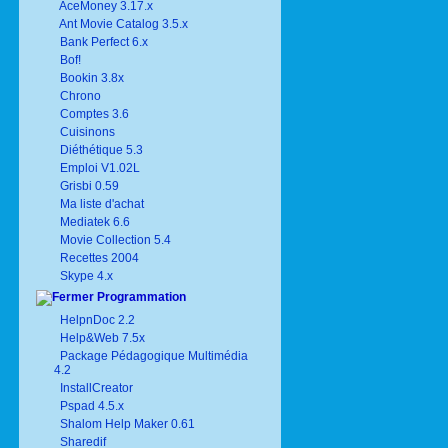
AceMoney 3.17.x
Ant Movie Catalog 3.5.x
Bank Perfect 6.x
Bof!
Bookin 3.8x
Chrono
Comptes 3.6
Cuisinons
Diéthétique 5.3
Emploi V1.02L
Grisbi 0.59
Ma liste d'achat
Mediatek 6.6
Movie Collection 5.4
Recettes 2004
Skype 4.x
Programmation
HelpnDoc 2.2
Help&Web 7.5x
Package Pédagogique Multimédia
4.2
InstallCreator
Pspad 4.5.x
Shalom Help Maker 0.61
Sharedif