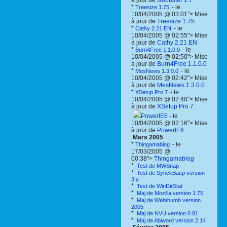
à jour de
Isobuster 1.7
*
- le
Treesize 1.75
10/04/2005 @ 03:01"> Mise
à jour de
Treesize 1.75
*
- le
Cathy 2.21 EN
10/04/2005 @ 02:55"> Mise
à jour de
Cathy 2.21 EN
*
- le
Burn4Free 1.1.0.0
10/04/2005 @ 02:50"> Mise
à jour de
Burn4Free 1.1.0.0
*
- le
MesNews 1.3.0.0
10/04/2005 @ 02:42"> Mise
à jour de
MesNews 1.3.0.0
*
- le
XSetup Pro 7
10/04/2005 @ 02:40"> Mise
à jour de
XSetup Pro 7
PowerIE6
- le
10/04/2005 @ 02:16"> Mise
à jour de
PowerIE6
Mars 2005
*
- le
Thingamablog
17/03/2005 @
00:38">
Thingamablog
*
Test de MWSnap
*
Test de SynckBacp version
3.x
*
Test de WinDirStat
*
Maj de Mozilla version 1.75
*
Maj de Webthumb version
2005
*
Maj de NVU version 0.81
*
Maj de Abiword version 2.14