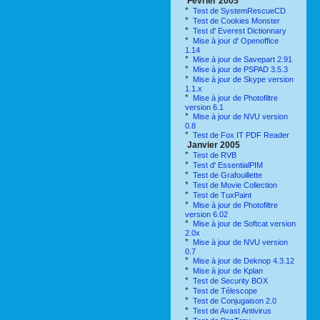
Février 2005
*
Test de SystemRescueCD
*
Test de Cookies Monster
*
Test d' Everest Dictionnary
*
Mise à jour d' Openoffice
1.14
*
Mise à jour de Savepart 2.91
*
Mise à jour de PSPAD 3.5.3
*
Mise à jour de Skype version
1.1.x
*
Mise à jour de Photofiltre
version 6.1
*
Mise à jour de NVU version
0.8
*
Test de Fox IT PDF Reader
Janvier 2005
*
Test de RVB
*
Test d' EssentialPIM
*
Test de Grafouillette
*
Test de Movie Collection
*
Test de TuxPaint
*
Mise à jour de Photofiltre
version 6.02
*
Mise à jour de Softcat version
2.0x
*
Mise à jour de NVU version
0.7
*
Mise à jour de Deknop 4.3.12
*
Mise à jour de Kplan
*
Test de Security BOX
*
Test de Télescope
*
Test de Conjugaison 2.0
*
Test de Avast Antivirus