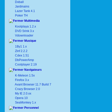
Dxball
Jardinains
Lazer Tank 4.1
Poker TH
Multimedia
Koolplaya 1.2.x
DVD Srink 3.x
Vdownloader
Musique
1By1 1.x
Zinf 2.2.2
Cdex 1.51
DbPowerAmp
Coolplayer 2.19
Navigateurs
K-Meleon 1.5x
Firefox 3.x
Avant Browser 11.7 Build 7
Crazy Browser 2.0
My IE 2.0.xx
Opera 10
SeaMonkey 1.x
Personnel