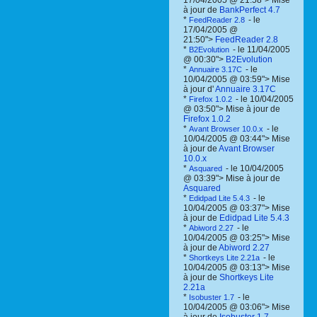
17/04/2005 @ 21:58"> Mise
à jour de
BankPerfect 4.7
*
- le
FeedReader 2.8
17/04/2005 @
21:50">
FeedReader 2.8
*
- le 11/04/2005
B2Evolution
@ 00:30">
B2Evolution
*
- le
Annuaire 3.17C
10/04/2005 @ 03:59"> Mise
à jour d'
Annuaire 3.17C
*
- le 10/04/2005
Firefox 1.0.2
@ 03:50"> Mise à jour de
Firefox 1.0.2
*
- le
Avant Browser 10.0.x
10/04/2005 @ 03:44"> Mise
à jour de
Avant Browser
10.0.x
*
- le 10/04/2005
Asquared
@ 03:39"> Mise à jour de
Asquared
*
- le
Edidpad Lite 5.4.3
10/04/2005 @ 03:37"> Mise
à jour de
Edidpad Lite 5.4.3
*
- le
Abiword 2.27
10/04/2005 @ 03:25"> Mise
à jour de
Abiword 2.27
*
- le
Shortkeys Lite 2.21a
10/04/2005 @ 03:13"> Mise
à jour de
Shortkeys Lite
2.21a
*
- le
Isobuster 1.7
10/04/2005 @ 03:06"> Mise