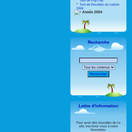
*
Test de PopTray
*
Test de Recettes de cuisine
2004
Année 2004
Recherche
Rechercher
Lettre d'information
Pour avoir des nouvelles de ce
site, inscrivez-vous à notre
Newsletter.