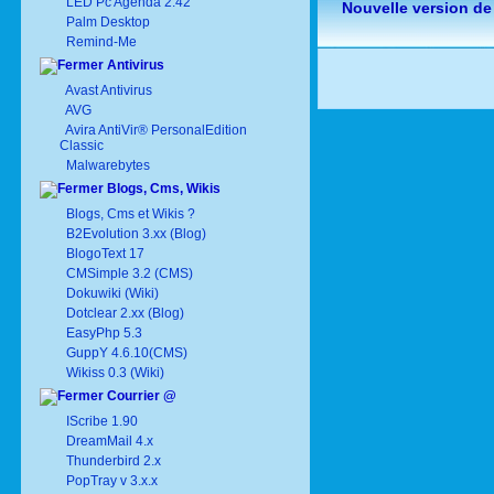
LED Pc Agenda 2.42
Nouvelle version de
Palm Desktop
Remind-Me
Antivirus
Avast Antivirus
AVG
Avira AntiVir® PersonalEdition
Classic
Malwarebytes
Blogs, Cms, Wikis
Blogs, Cms et Wikis ?
B2Evolution 3.xx (Blog)
BlogoText 17
CMSimple 3.2 (CMS)
Dokuwiki (Wiki)
Dotclear 2.xx (Blog)
EasyPhp 5.3
GuppY 4.6.10(CMS)
Wikiss 0.3 (Wiki)
Courrier @
IScribe 1.90
DreamMail 4.x
Thunderbird 2.x
PopTray v 3.x.x