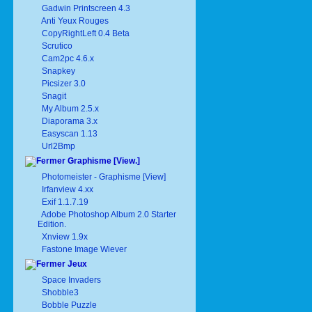
Gadwin Printscreen 4.3
Anti Yeux Rouges
CopyRightLeft 0.4 Beta
Scrutico
Cam2pc 4.6.x
Snapkey
Picsizer 3.0
Snagit
My Album 2.5.x
Diaporama 3.x
Easyscan 1.13
Url2Bmp
Graphisme [View.]
Photomeister - Graphisme [View]
Irfanview 4.xx
Exif 1.1.7.19
Adobe Photoshop Album 2.0 Starter
Edition.
Xnview 1.9x
Fastone Image Wiever
Jeux
Space Invaders
Shobble3
Bobble Puzzle