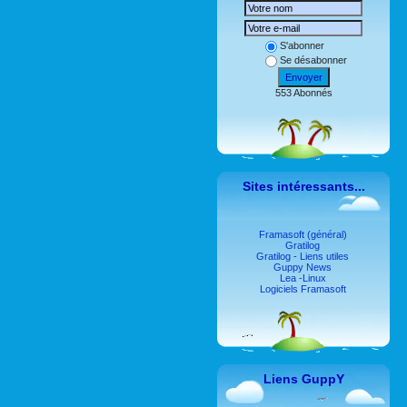
S'abonner
Se désabonner
Envoyer
553 Abonnés
Sites intéressants...
Framasoft (général)
Gratilog
Gratilog - Liens utiles
Guppy News
Lea -Linux
Logiciels Framasoft
Liens GuppY