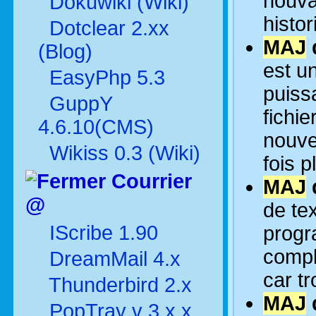
nouvau
Dokuwiki (Wiki)
histor
Dotclear 2.xx
MAJ
(Blog)
est un
EasyPhp 5.3
puiss
GuppY
fichi
4.6.10(CMS)
nouve
Wikiss 0.3 (Wiki)
fois p
Courrier
MAJ
@
de tex
IScribe 1.90
progr
comple
DreamMail 4.x
car t
Thunderbird 2.x
MAJ
PopTray v 3.x.x