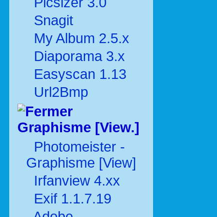
Picsizer 3.0
Snagit
My Album 2.5.x
Diaporama 3.x
Easyscan 1.13
Url2Bmp
Graphisme [View.]
Photomeister -
Graphisme [View]
Irfanview 4.xx
Exif 1.1.7.19
Adobe