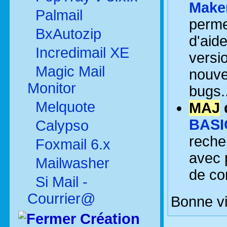
Maker
Palmail
permet
BxAutozip
d'aid
Incredimail XE
versi
Magic Mail
nouve
Monitor
bugs.
Melquote
MAJ
BASI
Calypso
reche
Foxmail 6.x
avec 
Mailwasher
de con
Si Mail -
Courrier@
Bonne vi
Création