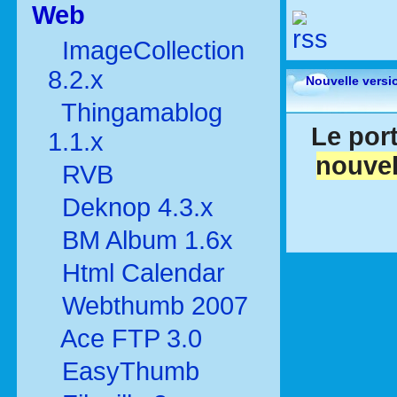
Web
ImageCollection
8.2.x
Nouvelle versi
Thingamablog
Le port
1.1.x
nouvel
RVB
Deknop 4.3.x
BM Album 1.6x
Html Calendar
Webthumb 2007
Ace FTP 3.0
EasyThumb