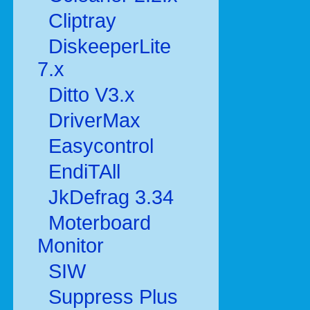
Cliptray
DiskeeperLite
7.x
Ditto V3.x
DriverMax
Easycontrol
EndiTAll
JkDefrag 3.34
Moterboard
Monitor
SIW
Suppress Plus