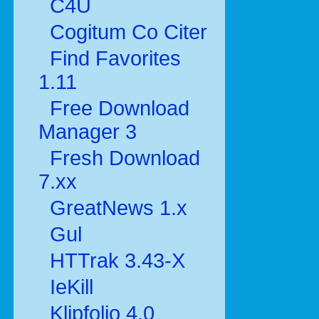
C4U
Cogitum Co Citer
Find Favorites
1.11
Free Download
Manager 3
Fresh Download
7.xx
GreatNews 1.x
Gul
HTTrak 3.43-X
IeKill
Klipfolio 4.0