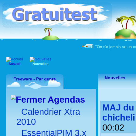
"On n'a jamais vu un a
Accueil
Nouvelles
Nouvelles
Freeware - Par genre
Agendas
MAJ du s
Calendrier Xtra
chichel
2010
00:02
EssentialPIM 3.x