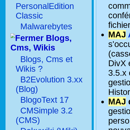
commu
PersonalEdition
confér
Classic
fichie
Malwarebytes
MAJ
Blogs,
s'occ
Cms, Wikis
(cass
Blogs, Cms et
DivX 
Wikis ?
3.5.x
B2Evolution 3.xx
gestio
(Blog)
Histor
BlogoText 17
MAJ
CMSimple 3.2
gesti
(CMS)
perso