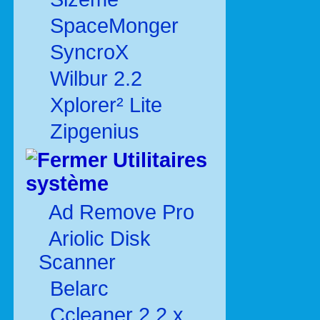
SpaceMonger
SyncroX
Wilbur 2.2
Xplorer² Lite
Zipgenius
Utilitaires
système
Ad Remove Pro
Ariolic Disk
Scanner
Belarc
Ccleaner 2.2.x