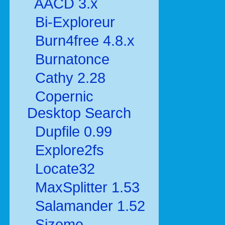
AACD 3.x
Bi-Exploreur
Burn4free 4.8.x
Burnatonce
Cathy 2.28
Copernic
Desktop Search
Dupfile 0.99
Explore2fs
Locate32
MaxSplitter 1.53
Salamander 1.52
Sizeme