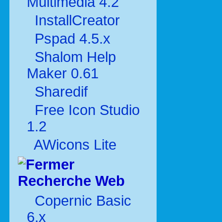
Multimédia 4.2
InstallCreator
Pspad 4.5.x
Shalom Help
Maker 0.61
Sharedif
Free Icon Studio
1.2
AWicons Lite
Recherche Web
Copernic Basic
6.x