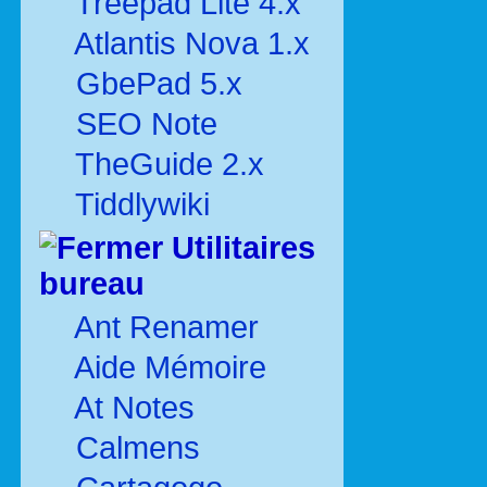
Treepad Lite 4.x
Atlantis Nova 1.x
GbePad 5.x
SEO Note
TheGuide 2.x
Tiddlywiki
Utilitaires
bureau
Ant Renamer
Aide Mémoire
At Notes
Calmens