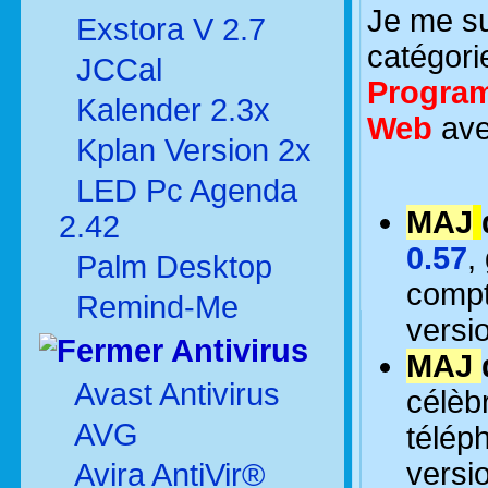
Je me su
Exstora V 2.7
catégor
JCCal
Program
Kalender 2.3x
Web
ave
Kplan Version 2x
LED Pc Agenda
MAJ
2.42
0.57
,
Palm Desktop
compt
Remind-Me
versi
Antivirus
MAJ
Avast Antivirus
célèb
AVG
téléph
versi
Avira AntiVir®