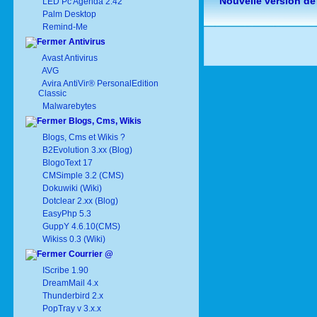
Nouvelle version de
LED Pc Agenda 2.42
Palm Desktop
Remind-Me
Antivirus
Avast Antivirus
AVG
Avira AntiVir® PersonalEdition
Classic
Malwarebytes
Blogs, Cms, Wikis
Blogs, Cms et Wikis ?
B2Evolution 3.xx (Blog)
BlogoText 17
CMSimple 3.2 (CMS)
Dokuwiki (Wiki)
Dotclear 2.xx (Blog)
EasyPhp 5.3
GuppY 4.6.10(CMS)
Wikiss 0.3 (Wiki)
Courrier @
IScribe 1.90
DreamMail 4.x
Thunderbird 2.x
PopTray v 3.x.x