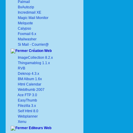
Palmail
BxAutozip
Incredimail XE
Magic Mail Monitor
Melquote
Calypso
Foxmail 6.x
Mailwasher
Si Mail - Courrier@
Création Web
ImageCollection 8.2.x
Thingamablog 1.1.x
RVB
Deknop 4.3.x
BM Album 1.6x
Html Calendar
Webthumb 2007
Ace FTP 3.0
EasyThumb
Filezilla 3.x
Self Html 8.0
Webplanner
Xenu
Editeurs Web