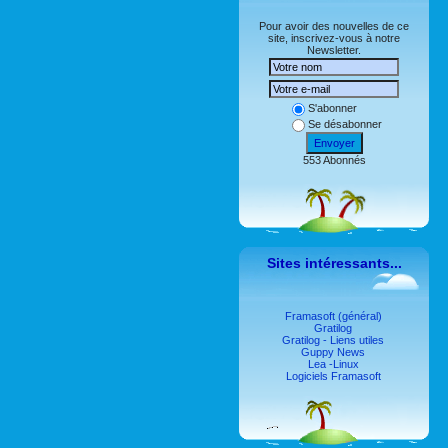
Pour avoir des nouvelles de ce
site, inscrivez-vous à notre
Newsletter.
S'abonner
Se désabonner
Envoyer
553 Abonnés
Sites intéressants...
Framasoft (général)
Gratilog
Gratilog - Liens utiles
Guppy News
Lea -Linux
Logiciels Framasoft