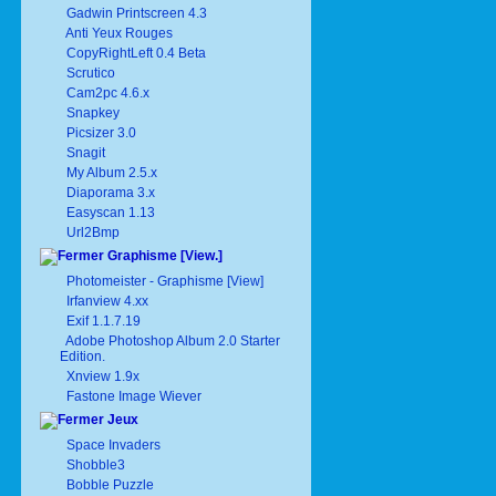
Gadwin Printscreen 4.3
Anti Yeux Rouges
CopyRightLeft 0.4 Beta
Scrutico
Cam2pc 4.6.x
Snapkey
Picsizer 3.0
Snagit
My Album 2.5.x
Diaporama 3.x
Easyscan 1.13
Url2Bmp
Graphisme [View.]
Photomeister - Graphisme [View]
Irfanview 4.xx
Exif 1.1.7.19
Adobe Photoshop Album 2.0 Starter
Edition.
Xnview 1.9x
Fastone Image Wiever
Jeux
Space Invaders
Shobble3
Bobble Puzzle