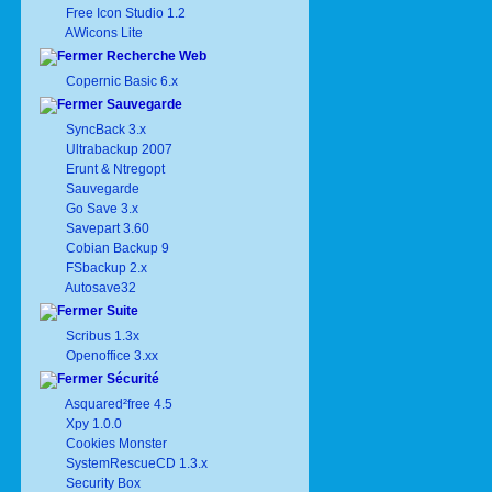
Free Icon Studio 1.2
AWicons Lite
Recherche Web
Copernic Basic 6.x
Sauvegarde
SyncBack 3.x
Ultrabackup 2007
Erunt & Ntregopt
Sauvegarde
Go Save 3.x
Savepart 3.60
Cobian Backup 9
FSbackup 2.x
Autosave32
Suite
Scribus 1.3x
Openoffice 3.xx
Sécurité
Asquared²free 4.5
Xpy 1.0.0
Cookies Monster
SystemRescueCD 1.3.x
Security Box