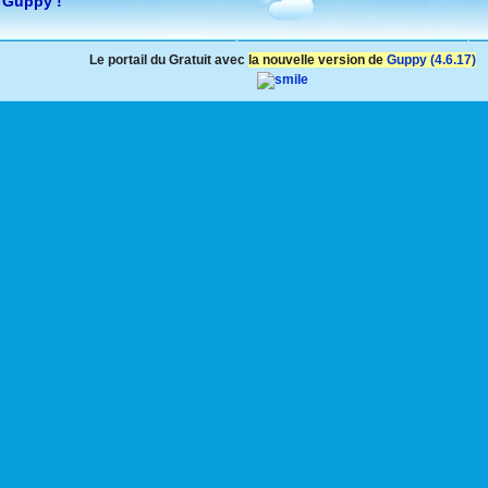
 Guppy !
Le portail du Gratuit avec
la nouvelle version de
Guppy (4.6.17)