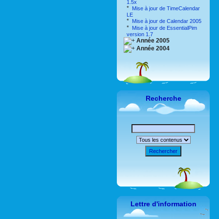
1.5x
*
Mise à jour de TimeCalendar
LE
*
Mise à jour de Calendar 2005
*
Mise à jour de EssentialPim
version 1.7
Année 2005
Année 2004
Recherche
Rechercher
Lettre d'information