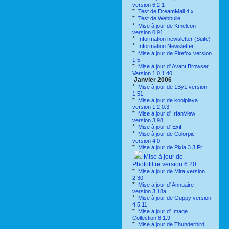
version 6.2.1
*
Test de DreamMail 4.x
*
Test de Webbulle
*
Mise à jour de Kmeleon
version 0.91
*
Information newsletter (Suite)
*
Information Newsletter
*
Mise à jour de Firefox version
1.5
*
Mise à jour d' Avant Browser
Version 1.0.1.40
Janvier 2006
*
Mise à jour de 1By1 version
1.51
*
Mise à jour de koolplaya
version 1.2.0.3
*
Mise à jour d' IrfanView
version 3.98
*
Mise à jour d' Exif
*
Mise à jour de Colorpic
version 4.0
*
Mise à jour de Pixia 3.3 Fr
Mise à jour de
Photofiltre version 6.20
*
Mise à jour de Mira version
2.30
*
Mise à jour d' Annuaire
version 3.18a
*
Mise à jour de Guppy version
4.5.11
*
Mise à jour d' Image
Collection 8.1.9
*
Mise à jour de Thunderbird