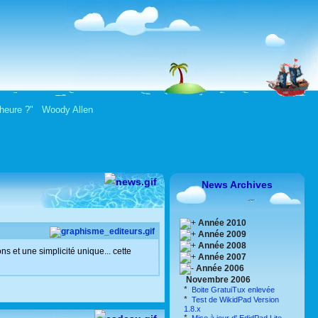
le heure ?" Woody Allen
News Archives
Année 2010
Année 2009
Année 2008
 et une simplicité unique... cette
Année 2007
Année 2006
Novembre 2006
*
Boite GratuiTux enlevée
*
Test de WikidPad Version
1.8.x