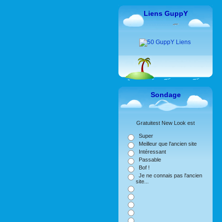
Liens GuppY
Sondage
Gratuitest New Look est
Super
Meilleur que l'ancien site
Intéressant
Passable
Bof !
Je ne connais pas l'ancien
site...