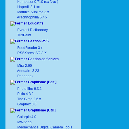
Komposer 0,710 (ex Nvu )
Hapedit 3.1.xx
Mathiza Sublime 3.x
Arachnophilia 5.4.x
Educatifs
Everest Dictionnary
TuxPaint
Gestion RSS
FeedReader 3.x
RSSXpress V2.8.X
Gestion de fichiers
Mira 2.60
Annuaire 3.23
Phonedek
Graphisme [Edit.]
Photofiltre 6.3.1
Pixia 4.3 fr
The Gimp 2.6.x
Graphex 3.0
Graphisme [Util.]
Colorpic 4.0
MWSnap
Mediachance Digital Camera Tools