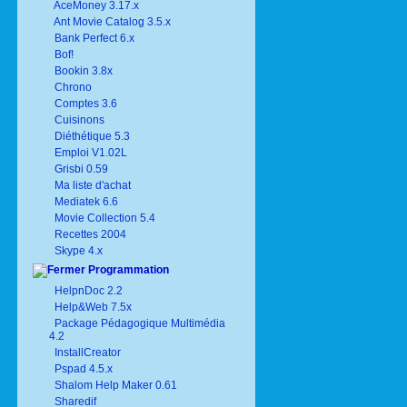
AceMoney 3.17.x
Ant Movie Catalog 3.5.x
Bank Perfect 6.x
Bof!
Bookin 3.8x
Chrono
Comptes 3.6
Cuisinons
Diéthétique 5.3
Emploi V1.02L
Grisbi 0.59
Ma liste d'achat
Mediatek 6.6
Movie Collection 5.4
Recettes 2004
Skype 4.x
Programmation
HelpnDoc 2.2
Help&Web 7.5x
Package Pédagogique Multimédia
4.2
InstallCreator
Pspad 4.5.x
Shalom Help Maker 0.61
Sharedif