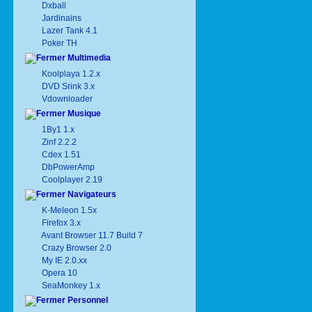
Dxball
Jardinains
Lazer Tank 4.1
Poker TH
Multimedia
Koolplaya 1.2.x
DVD Srink 3.x
Vdownloader
Musique
1By1 1.x
Zinf 2.2.2
Cdex 1.51
DbPowerAmp
Coolplayer 2.19
Navigateurs
K-Meleon 1.5x
Firefox 3.x
Avant Browser 11.7 Build 7
Crazy Browser 2.0
My IE 2.0.xx
Opera 10
SeaMonkey 1.x
Personnel