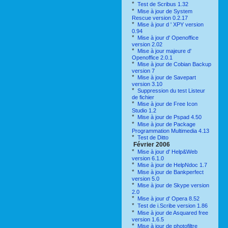
*
Test de Scribus 1.32
*
Mise à jour de System
Rescue version 0.2.17
*
Mise à jour d ' XPY version
0.94
*
Mise à jour d' Openoffice
version 2.02
*
Mise à jour majeure d'
Openoffice 2.0.1
*
Mise à jour de Cobian Backup
version 7
*
Mise à jour de Savepart
version 3.10
*
Suppression du test Listeur
de fichier
*
Mise à jour de Free Icon
Studio 1.2
*
Mise à jour de Pspad 4.50
*
Mise à jour de Package
Programmation Multimedia 4.13
*
Test de Ditto
Février 2006
*
Mise à jour d' Help&Web
version 6.1.0
*
Mise à jour de HelpNdoc 1.7
*
Mise à jour de Bankperfect
version 5.0
*
Mise à jour de Skype version
2.0
*
Mise à jour d' Opera 8.52
*
Test de i.Scribe version 1.86
*
Mise à jour de Asquared free
version 1.6.5
*
Mise à jour de photofiltre