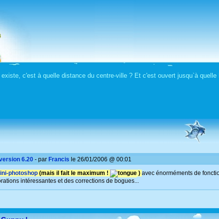
 existe, c'est à quelle distance du centre-ville ? Et c'est ouvert jusqu`à quel
 version 6.20
- par
Francis
le 26/01/2006 @ 00:01
ini-photoshop
(mais il fait le maximum !
)
avec énorméments de fonctions
rations intéressantes et des corrections de bogues...