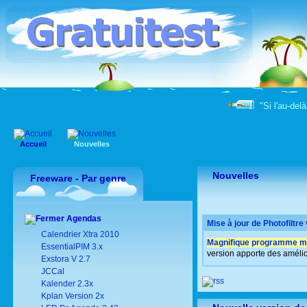
"Si l'au-delà
Accueil
Nouvelles
Nouvelles
Freeware - Par genre
Agendas
Mise à jour de Photofiltre
Calendrier Xtra 2010
Magnifique programme m
EssentialPIM 3.x
version apporte des amélio
Exstora V 2.7
JCCal
Kalender 2.3x
Kplan Version 2x