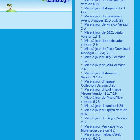
*
Mise à jour d' EdidPad Lite
Version 6.21
*
Mise à jour d' Asquared 2.1
free
*
Mise à jour du navigateur
Avant Browser 11.0 build 25
*
Mise à jour de Firefox Version
2.0
*
Mise à jour de B2Evolution
Version 1.8.5
*
Mise à jour de feedreader
version 2.9
*
Mise à jour de Free Download
Manager (FDM) V 2.1
*
Mise à jour d' 1By1 version
1.57
*
Mise à jour de Mira version
2.40
*
Mise à jour d' Annuaire
Version 3.18b
*
Mise à jour d' Image
Collection Version 8.23
*
Mise à jour d' Exif Image
Viewer Version 1.1.7.19
*
Mise à jour de PhotoFiltre
version 6.26
*
Mise à jour d' Iscribe 1.89
*
Mise à jour d' Opera Version
9.02
*
Mise à jour de Skype Version
2.5
*
Mise à jour Package Prog.
Multimédia version 4.2
*
Mise à jour HelpandWeb
version 6.3.1