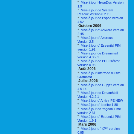
*
Mise à jour HelpnDoc Version
1.9
*
Mise à jour de System
Rescue Version 0.2.19
*
Mise à jour de Pspad version
4.52
Octobre 2006
*
Mise à jour d' Abiword version
2.45
*
Mise à jour d' Azureus
Version 2.5
*
Mise à jour d' Essential PIM
version 1.91
*
Mise à jour de Dreammail
version 4.3.2.1
*
Mise à jour de PDFCréator
version 0.93
Août 2006
*
Mise à jour interface du site
Gratuitest
Juillet 2006
*
Mise à jour de GuppY version
4.5.14
*
Mise à jour de DreamMail
Version 4.2.2.1
*
Mise à jour d' Antivir PE NEW
*
Mise à jour d' Iscribe 1.88
*
Mise à jour de Yagoon Time
version 2.31
*
Mise à jour d' Essential PIM
Version 1.9.1
Mars 2006
*
Mise à jour d ' XPY version
0.95