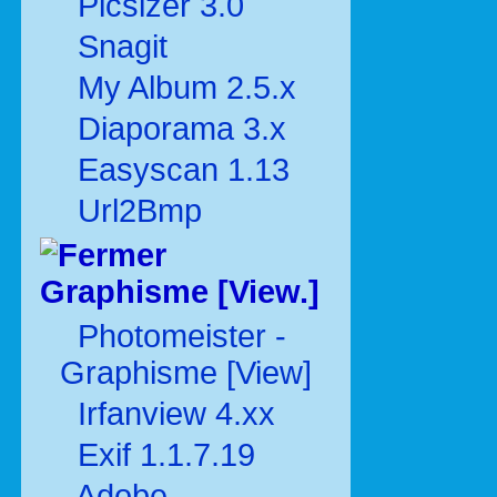
Picsizer 3.0
Snagit
My Album 2.5.x
Diaporama 3.x
Easyscan 1.13
Url2Bmp
Graphisme [View.]
Photomeister -
Graphisme [View]
Irfanview 4.xx
Exif 1.1.7.19
Adobe