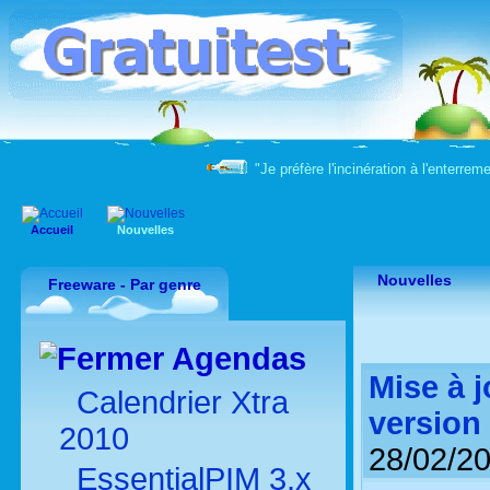
"Je préfère l'incinération à l'enter
Accueil
Nouvelles
Nouvelles
Freeware - Par genre
Agendas
Mise à 
Calendrier Xtra
version 
2010
28/02/2
EssentialPIM 3.x