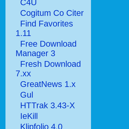
C4U
Cogitum Co Citer
Find Favorites
1.11
Free Download
Manager 3
Fresh Download
7.xx
GreatNews 1.x
Gul
HTTrak 3.43-X
IeKill
Klipfolio 4.0