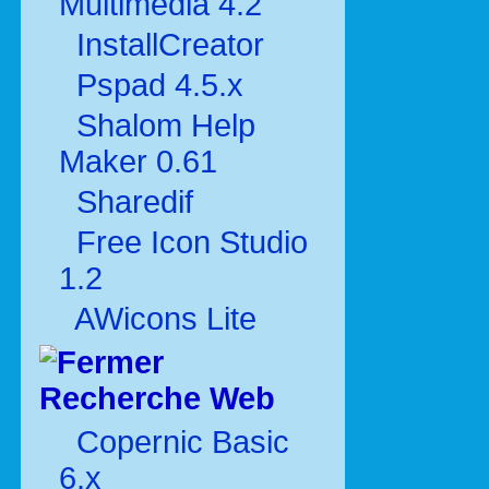
Multimédia 4.2
InstallCreator
Pspad 4.5.x
Shalom Help
Maker 0.61
Sharedif
Free Icon Studio
1.2
AWicons Lite
Recherche Web
Copernic Basic
6.x