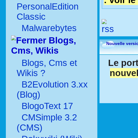
: voir le
PersonalEdition
Classic
Malwarebytes
Blogs,
Nouvelle versi
Cms, Wikis
Blogs, Cms et
Le port
Wikis ?
nouvel
B2Evolution 3.xx
(Blog)
BlogoText 17
CMSimple 3.2
(CMS)