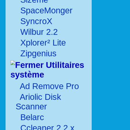
SpaceMonger
SyncroX
Wilbur 2.2
Xplorer² Lite
Zipgenius
Utilitaires
système
Ad Remove Pro
Ariolic Disk
Scanner
Belarc
Ccleaner 2.2.x