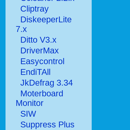
Cliptray
DiskeeperLite
7.x
Ditto V3.x
DriverMax
Easycontrol
EndiTAll
JkDefrag 3.34
Moterboard
Monitor
SIW
Suppress Plus