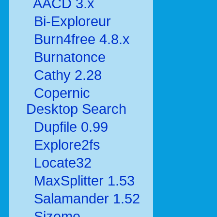
AACD 3.x
Bi-Exploreur
Burn4free 4.8.x
Burnatonce
Cathy 2.28
Copernic
Desktop Search
Dupfile 0.99
Explore2fs
Locate32
MaxSplitter 1.53
Salamander 1.52
Sizeme