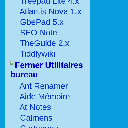
Treepad Lite 4.x
Atlantis Nova 1.x
GbePad 5.x
SEO Note
TheGuide 2.x
Tiddlywiki
Utilitaires
bureau
Ant Renamer
Aide Mémoire
At Notes
Calmens