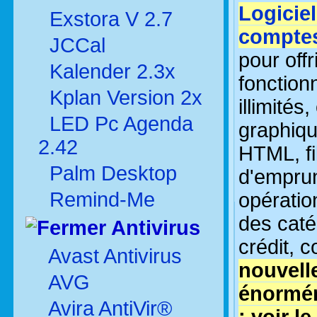
Logicie
Exstora V 2.7
comptes
JCCal
pour off
Kalender 2.3x
fonction
Kplan Version 2x
illimités
LED Pc Agenda
graphiqu
2.42
HTML, fi
Palm Desktop
d'emprun
Remind-Me
opératio
des caté
Antivirus
crédit, c
Avast Antivirus
nouvell
AVG
énormé
Avira AntiVir®