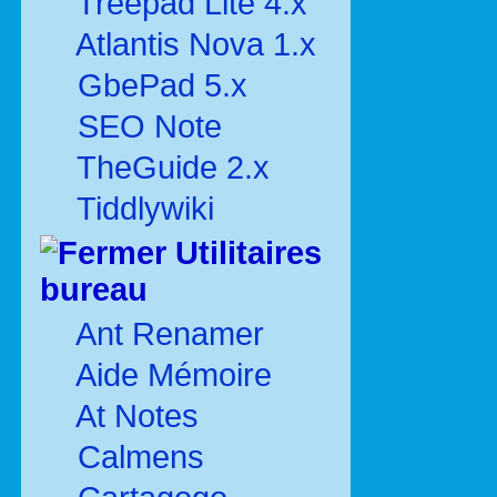
Treepad Lite 4.x
Atlantis Nova 1.x
GbePad 5.x
SEO Note
TheGuide 2.x
Tiddlywiki
Utilitaires
bureau
Ant Renamer
Aide Mémoire
At Notes
Calmens