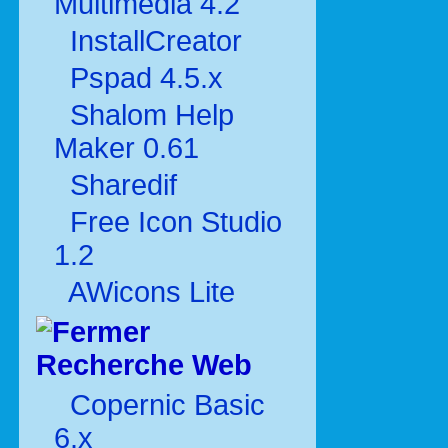
Multimédia 4.2
InstallCreator
Pspad 4.5.x
Shalom Help
Maker 0.61
Sharedif
Free Icon Studio
1.2
AWicons Lite
Recherche Web
Copernic Basic
6.x