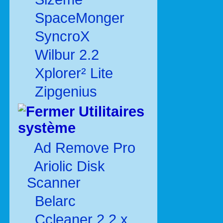
SpaceMonger
SyncroX
Wilbur 2.2
Xplorer² Lite
Zipgenius
Utilitaires
système
Ad Remove Pro
Ariolic Disk
Scanner
Belarc
Ccleaner 2.2.x