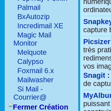
numériqu
Palmail
ordinateu
BxAutozip
Snapke
Incredimail XE
capture b
Magic Mail
Picsizer
Monitor
très pra
Melquote
redimens
Calypso
vos imag
Foxmail 6.x
Snagit
Mailwasher
de captu
Si Mail -
MyAlb
Courrier@
puissant 
Création